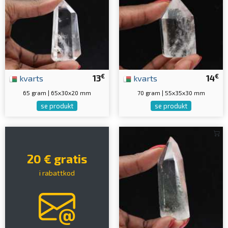
€
€
kvarts
13
kvarts
14
65 gram | 65x30x20 mm
70 gram | 55x35x30 mm
se produkt
se produkt
20 € gratis
i rabattkod