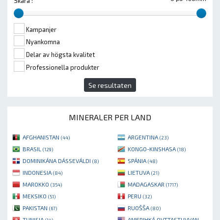
Skära :
Kampanjer
Nyankomna
Delar av högsta kvalitet
Professionella produkter
Se resultaten
MINERALER PER LAND
AFGHANISTAN
ARGENTINA
(44)
(23)
BRASIL
KONGO-KINSHASA
(129)
(18)
DOMINIKÁNA DÁSSEVÁLDI
SPÁNIA
(8)
(48)
INDONESIA
LIETUVA
(84)
(21)
MAROKKO
MADAGASKAR
(354)
(1717)
MEKSIKO
PERU
(51)
(32)
PAKISTAN
RUOŠŠA
(67)
(80)
TUNISIA
AMERIHKÁ OVTTASTUVVAN