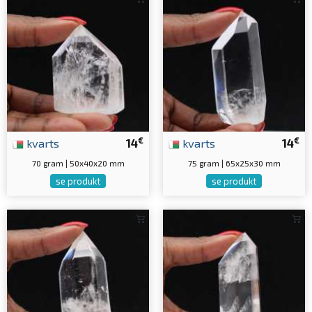
€
€
kvarts
14
kvarts
14
70 gram | 50x40x20 mm
75 gram | 65x25x30 mm
se produkt
se produkt