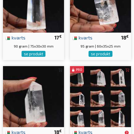
€
€
kvarts
17
kvarts
18
90 gram | 75x30x30 mm
95 gram | 60x35x25 mm
se produkt
se produkt
PRO
€
kvarts
18
kvarts