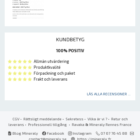
KUNDBETYG
100% POSITIV
Allmän utvärdering
Produktkvalité
Förpackning och paket
Frakt och leverans
LÄS ALLA RECENSIONER ...
CGV
•
Rättsligt meddelande
•
Sekretess
•
Vilka är vi ?
•
Retur och
leverans
•
Professionell tillgång
• Ravaka
&
Mineraly Rennes France
Blog Mineraly
Facebook
Instagram
07 67 76 45 88
contact@mineraly.se
https://mineraly.fr