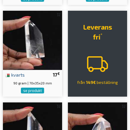
Leverans
*
fri
€
kvarts
17
från
149€
beställning
90 gram | 70x35x20 mm
se produkt