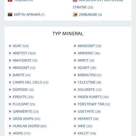
(14)
STÁHTAT
(25)
MÁTTA-AFRIHKÁ
ZIMBABWE
(7)
(6)
TYP MINERAL
»
»
AGAT
AMAZONIT
(125)
(35)
»
»
AMETIST
AMMONIT
(100)
(64)
»
»
ANHYDRITE
APATIT
(15)
(15)
»
»
ARAGONIT
AZURIT
(13)
(58)
»
»
BARITE
BÄRNSTEN
(41)
(21)
»
»
CAMPO DEL CIELO
CELESTINE
(23)
(19)
»
»
DIOPSIDE
DOLOMITE
(12)
(23)
»
»
EPIDOTE
FADEN KVARTS
(20)
(40)
»
»
FLUSSPAT
FÖRSTENAT TRÄ
(25)
(12)
»
»
GARNIÈRITE
GOETHITE
(23)
(26)
»
»
GRÖN JASPIS
HEMATIT
(20)
(18)
»
»
HUMLAN JASPER
JADE
(80)
(20)
»
»
JASPIS
KALCIT
(172)
(116)