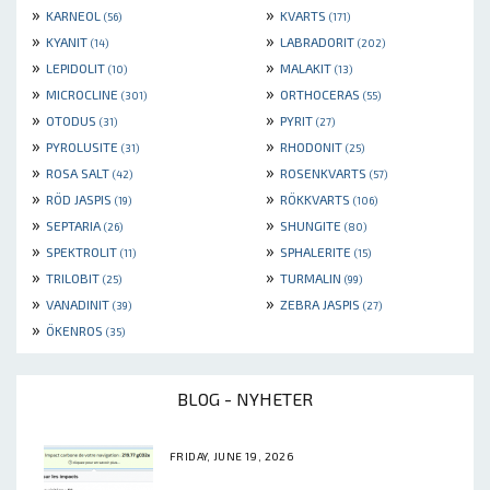
»
»
KARNEOL
KVARTS
(56)
(171)
»
»
KYANIT
LABRADORIT
(14)
(202)
»
»
LEPIDOLIT
MALAKIT
(10)
(13)
»
»
MICROCLINE
ORTHOCERAS
(301)
(55)
»
»
OTODUS
PYRIT
(31)
(27)
»
»
PYROLUSITE
RHODONIT
(31)
(25)
»
»
ROSA SALT
ROSENKVARTS
(42)
(57)
»
»
RÖD JASPIS
RÖKKVARTS
(19)
(106)
»
»
SEPTARIA
SHUNGITE
(26)
(80)
»
»
SPEKTROLIT
SPHALERITE
(11)
(15)
»
»
TRILOBIT
TURMALIN
(25)
(99)
»
»
VANADINIT
ZEBRA JASPIS
(39)
(27)
»
ÖKENROS
(35)
BLOG - NYHETER
FRIDAY, JUNE 19, 2026