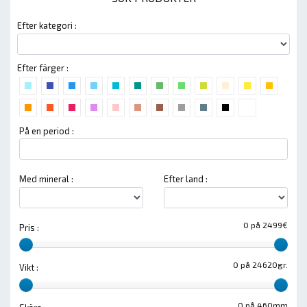
Efter kategori :
Efter färger :
På en period :
Med mineral :
Efter land :
0 på 2499€
Pris :
0 på 24620gr.
Vikt :
0 på 460mm