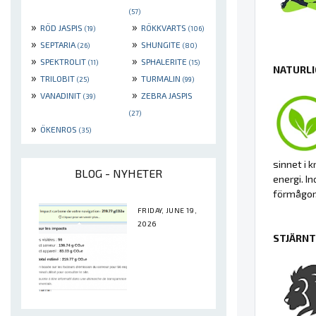
(57)
»
»
RÖD JASPIS
RÖKKVARTS
(19)
(106)
»
»
SEPTARIA
SHUNGITE
(26)
(80)
»
»
SPEKTROLIT
SPHALERITE
(11)
(15)
NATURLI
»
»
TRILOBIT
TURMALIN
(25)
(99)
»
»
VANADINIT
ZEBRA JASPIS
(39)
(27)
»
ÖKENROS
(35)
sinnet i 
BLOG - NYHETER
energi. I
förmågor
FRIDAY, JUNE 19,
2026
STJÄRNT