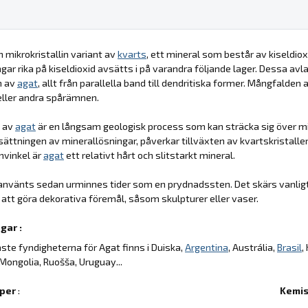
n mikrokristallin variant av
kvarts
, ett mineral som består av kiseldioxi
ngar rika på kiseldioxid avsätts i på varandra följande lager. Dessa avl
n av
agat
, allt från parallella band till dendritiska former. Mångfalden
ller andra spårämnen.
t av
agat
är en långsam geologisk process som kan sträcka sig över mil
tningen av minerallösningar, påverkar tillväxten av kvartskristalle
nvinkel är
agat
ett relativt hårt och slitstarkt mineral.
använts sedan urminnes tider som en prydnadssten. Det skärs vanligt
 att göra dekorativa föremål, såsom skulpturer eller vaser.
gar :
aste fyndigheterna för Agat finns i Duiska,
Argentina
, Austrália,
Brasil
,
 Mongolia, Ruošša, Uruguay...
per
:
Kemis