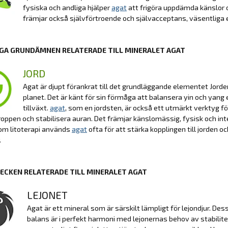
fysiska och andliga hjälper
agat
att frigöra uppdämda känslor o
främjar också självförtroende och självacceptans, väsentliga 
GA GRUNDÄMNEN RELATERADE TILL MINERALET AGAT
JORD
Agat är djupt förankrat till det grundläggande elementet Jorden
planet. Det är känt för sin förmåga att balansera yin och yang
tillväxt.
agat
, som en jordsten, är också ett utmärkt verktyg för
kroppen och stabilisera auran. Det främjar känslomässig, fysisk och intel
nom litoterapi används
agat
ofta för att stärka kopplingen till jorden o
.
ECKEN RELATERADE TILL MINERALET AGAT
LEJONET
Agat är ett mineral som är särskilt lämpligt för lejondjur. De
balans är i perfekt harmoni med lejonernas behov av stabili