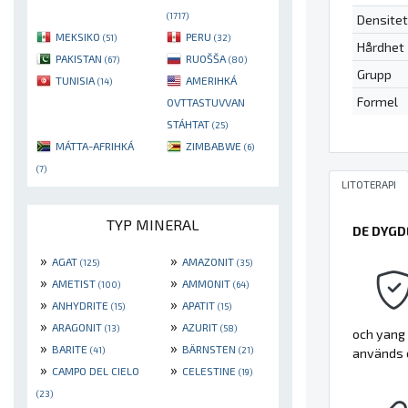
(1717)
Densitet
MEKSIKO
PERU
(51)
(32)
Hårdhet
PAKISTAN
RUOŠŠA
(67)
(80)
Grupp
TUNISIA
AMERIHKÁ
(14)
Formel
OVTTASTUVVAN
STÁHTAT
(25)
MÁTTA-AFRIHKÁ
ZIMBABWE
(6)
(7)
LITOTERAPI
TYP MINERAL
DE DYGD
»
»
AGAT
AMAZONIT
(125)
(35)
»
»
AMETIST
AMMONIT
(100)
(64)
»
»
ANHYDRITE
APATIT
(15)
(15)
»
»
ARAGONIT
AZURIT
(13)
(58)
och yang 
»
»
BARITE
BÄRNSTEN
(41)
(21)
används o
»
»
CAMPO DEL CIELO
CELESTINE
(19)
(23)