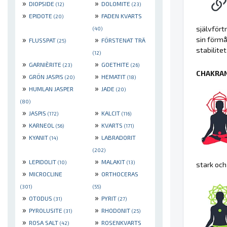
»
»
DIOPSIDE
DOLOMITE
(12)
(23)
»
»
EPIDOTE
FADEN KVARTS
(20)
självfört
(40)
»
»
sin förmå
FLUSSPAT
FÖRSTENAT TRÄ
(25)
stabilitet
(12)
»
»
GARNIÈRITE
GOETHITE
(23)
(26)
CHAKRAN
»
»
GRÖN JASPIS
HEMATIT
(20)
(18)
»
»
HUMLAN JASPER
JADE
(20)
(80)
»
»
JASPIS
KALCIT
(172)
(116)
»
»
KARNEOL
KVARTS
(56)
(171)
»
»
KYANIT
LABRADORIT
(14)
(202)
»
»
LEPIDOLIT
MALAKIT
(10)
(13)
stark och
»
»
MICROCLINE
ORTHOCERAS
(301)
(55)
»
»
OTODUS
PYRIT
(31)
(27)
»
»
PYROLUSITE
RHODONIT
(31)
(25)
»
»
ROSA SALT
ROSENKVARTS
(42)