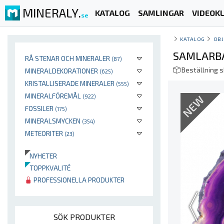
MINERALY.
KATALOG
SAMLINGAR
VIDEOKL
se
KATALOG
OBJ
SAMLARBA
RÅ STENAR OCH MINERALER
(87)
Beställning 
MINERALDEKORATIONER
(625)
KRISTALLISERADE MINERALER
(555)
MINERALFÖREMÅL
NEW
(922)
FOSSILER
(175)
MINERALSMYCKEN
(354)
METEORITER
(23)
NYHETER
TOPPKVALITÉ
PROFESSIONELLA PRODUKTER
SÖK PRODUKTER