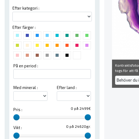
Efter kategori :
Efter färger :
Kontraktsfoton
På en period :
togs för att f
Behöver du 
Med mineral :
Efter land :
0 på 2499€
Pris :
0 på 24620gr.
Vikt :