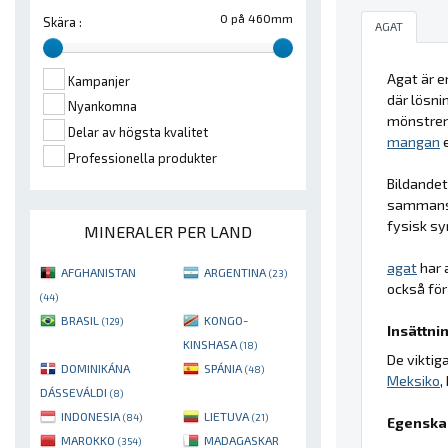
0 på 460mm
Skära :
AGAT
Agat är e
Kampanjer
där lösni
Nyankomna
mönstre
Delar av högsta kvalitet
mangan
e
Professionella produkter
Bildande
sammansät
fysisk sy
MINERALER PER LAND
agat
har 
AFGHANISTAN
ARGENTINA
(23)
också för
(44)
BRASIL
KONGO-
(129)
Insättnin
KINSHASA
(18)
De viktig
DOMINIKÁNA
SPÁNIA
(48)
Meksiko
,
DÁSSEVÁLDI
(8)
INDONESIA
LIETUVA
(84)
(21)
Egenska
MAROKKO
MADAGASKAR
(354)