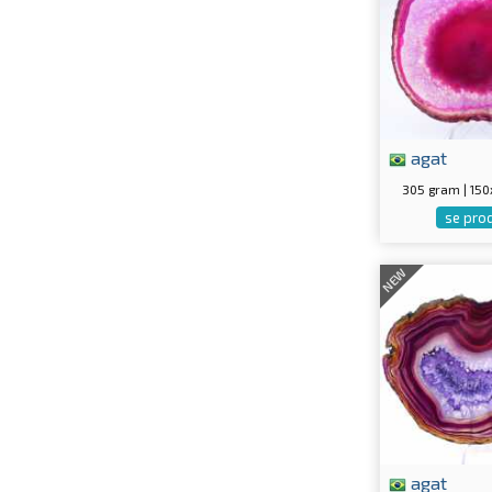
agat
305 gram | 15
se pro
NEW
agat