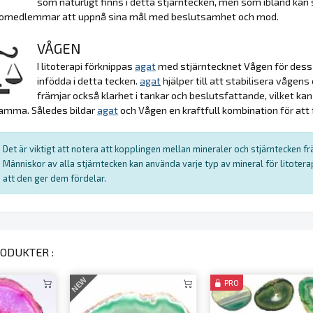
som naturligt finns i detta stjärntecken, men som ibland kan 
leomedlemmar att uppnå sina mål med beslutsamhet och mod.
VÅGEN
I litoterapi förknippas
agat
med stjärntecknet Vågen för dess
infödda i detta tecken.
agat
hjälper till att stabilisera vågen
främjar också klarhet i tankar och beslutsfattande, vilket kan
amma. Således bildar
agat
och Vågen en kraftfull kombination för att
Det är viktigt att notera att kopplingen mellan mineraler och stjärntecken f
Människor av alla stjärntecken kan använda varje typ av mineral för litote
att den ger dem fördelar.
ODUKTER :
NEW
PRO