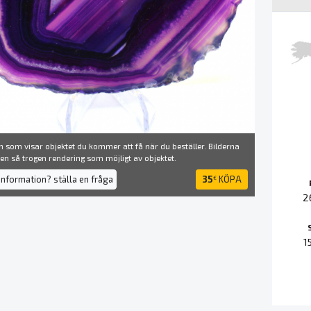
 som visar objektet du kommer att få när du beställer. Bilderna
å en så trogen rendering som möjligt av objektet.
information? ställa en fråga
35
KÖPA
€
2
1