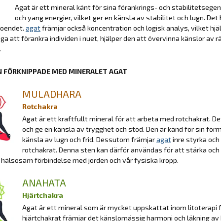
Agat är ett mineral känt för sina förankrings- och stabilitetsege
och yang energier, vilket ger en känsla av stabilitet och lugn. Det
roendet.
agat
främjar också koncentration och logisk analys, vilket hjä
ga att förankra individen i nuet, hjälper den att övervinna känslor av 
.
 FÖRKNIPPADE MED MINERALET AGAT
MULADHARA
Rotchakra
Agat är ett kraftfullt mineral för att arbeta med rotchakrat. De
och ge en känsla av trygghet och stöd. Den är känd för sin förmå
känsla av lugn och frid. Dessutom främjar
agat
inre styrka oc
rotchakrat. Denna sten kan därför användas för att stärka och h
 hälsosam förbindelse med jorden och vår fysiska kropp.
ANAHATA
Hjärtchakra
Agat är ett mineral som är mycket uppskattat inom litoterapi 
hjärtchakrat främjar det känslomässig harmoni och läkning av