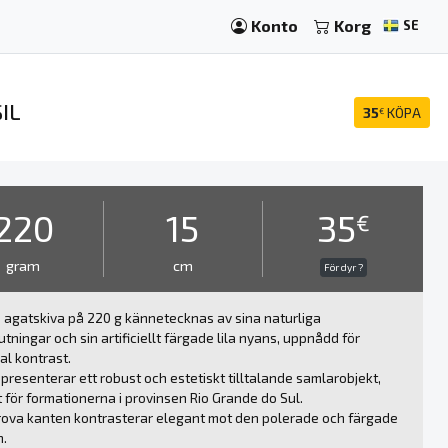
Konto
Korg
SE
IL
35
KÖPA
€
220
15
35
€
gram
cm
För dyr ?
agatskiva på 220 g kännetecknas av sina naturliga
utningar och sin artificiellt färgade lila nyans, uppnådd för
l kontrast.
presenterar ett robust och estetiskt tilltalande samlarobjekt,
t för formationerna i provinsen Rio Grande do Sul.
ova kanten kontrasterar elegant mot den polerade och färgade
n.