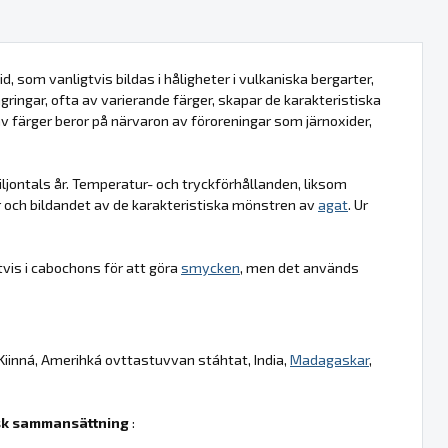
d, som vanligtvis bildas i håligheter i vulkaniska bergarter,
agringar, ofta av varierande färger, skapar de karakteristiska
 av färger beror på närvaron av föroreningar som järnoxider,
jontals år. Temperatur- och tryckförhållanden, liksom
r och bildandet av de karakteristiska mönstren av
agat
. Ur
vis i cabochons för att göra
smycken
, men det används
 Kiinná, Amerihká ovttastuvvan stáhtat, India,
Madagaskar
,
k sammansättning
: