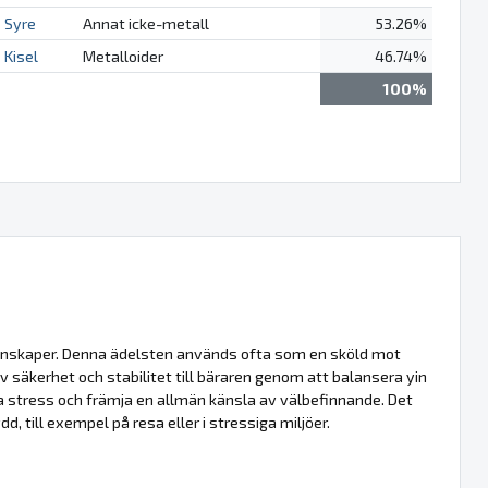
Syre
Annat icke-metall
53.26%
Kisel
Metalloider
46.74%
100%
genskaper. Denna ädelsten används ofta som en sköld mot
v säkerhet och stabilitet till bäraren genom att balansera yin
ra stress och främja en allmän känsla av välbefinnande. Det
, till exempel på resa eller i stressiga miljöer.