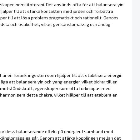
nskaper inom litoterapi. Det används ofta för att balansera yin
 hjälper till att stärka kontakten med jorden och förbättra
lper till att lösa problem pragmatiskt och rationellt. Genom
rädsla och osäkerhet, vilket ger känslomässig och andlig
t är en förankringssten som hjälper till att stabilisera energin
ga att balansera yin och yang energier, vilket bidrar till en
h motståndskraft, egenskaper som ofta förknippas med
armonisera detta chakra, vilket hjälper till att etablera en
för dess balanserande effekt på energier. I samband med
 känslomässiga sår. Genom att stärka kopplingen mellan det