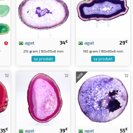
€
€
agat
34
agat
29
r
215 gram | 165x115x6 mm
195 gram | 180x90x6 mm
se produkt
se produkt
NEW
€
€
€
35
agat
39
agat
55