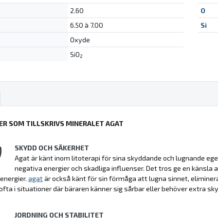
2.60
O
6.50 à 7.00
Si
Oxyde
SiO
2
ER SOM TILLSKRIVS MINERALET AGAT
SKYDD OCH SÄKERHET
Agat är känt inom litoterapi för sina skyddande och lugnande e
negativa energier och skadliga influenser. Det tros ge en känsla a
energier.
agat
är också känt för sin förmåga att lugna sinnet, elimine
fta i situationer där bäraren känner sig sårbar eller behöver extra skydd
JORDNING OCH STABILITET