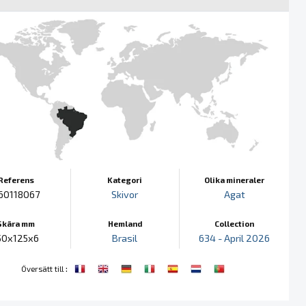
Referens
Kategori
Olika mineraler
60118067
Skivor
Agat
Skära mm
Hemland
Collection
50x125x6
Brasil
634 - April 2026
:
Översätt till