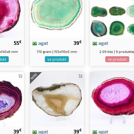
€
€
55
agat
39
agat
0x145x6 mm
170 gram | 155x110x5 mm
2.09 kilo | 9 produkte
dukt
se produkt
se produkt
NEW
€
€
39
agat
39
agat