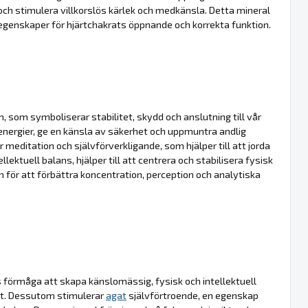
ch stimulera villkorslös kärlek och medkänsla. Detta mineral
egenskaper för hjärtchakrats öppnande och korrekta funktion.
, som symboliserar stabilitet, skydd och anslutning till vår
 energier, ge en känsla av säkerhet och uppmuntra andlig
 meditation och självförverkligande, som hjälper till att jorda
lektuell balans, hjälper till att centrera och stabilisera fysisk
ch för att förbättra koncentration, perception och analytiska
ss förmåga att skapa känslomässig, fysisk och intellektuell
tet. Dessutom stimulerar
agat
självförtroende, en egenskap