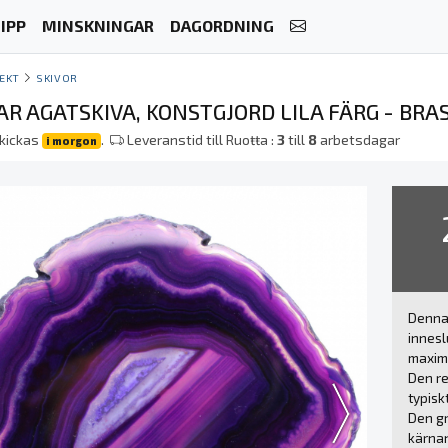
IPP
MINSKNINGAR
DAGORDNING
EKT
SKIVOR
R AGATSKIVA, KONSTGJORD LILA FÄRG - BRAS
skickas
.
Leveranstid till Ruoŧŧa :
3
till
8
arbetsdagar
i morgon
Denna 
innesl
maxima
Den re
typisk
Den gr
kärna