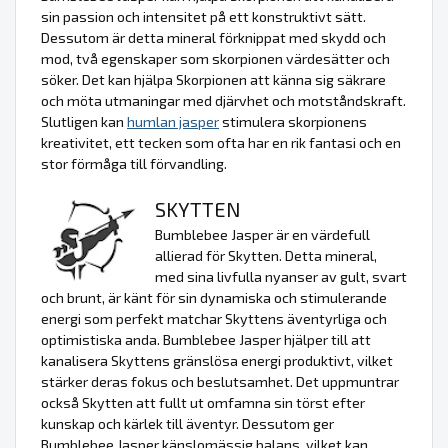
sin passion och intensitet på ett konstruktivt sätt.
Dessutom är detta mineral förknippat med skydd och
mod, två egenskaper som skorpionen värdesätter och
söker. Det kan hjälpa Skorpionen att känna sig säkrare
och möta utmaningar med djärvhet och motståndskraft.
Slutligen kan
humlan jasper
stimulera skorpionens
kreativitet, ett tecken som ofta har en rik fantasi och en
stor förmåga till förvandling.
SKYTTEN
Bumblebee Jasper är en värdefull
allierad för Skytten. Detta mineral,
med sina livfulla nyanser av gult, svart
och brunt, är känt för sin dynamiska och stimulerande
energi som perfekt matchar Skyttens äventyrliga och
optimistiska anda. Bumblebee Jasper hjälper till att
kanalisera Skyttens gränslösa energi produktivt, vilket
stärker deras fokus och beslutsamhet. Det uppmuntrar
också Skytten att fullt ut omfamna sin törst efter
kunskap och kärlek till äventyr. Dessutom ger
Bumblebee Jasper känslomässig balans, vilket kan