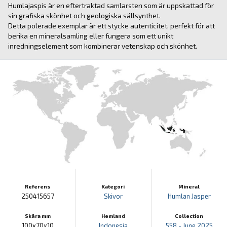
Humlajaspis är en eftertraktad samlarsten som är uppskattad för
sin grafiska skönhet och geologiska sällsynthet.
Detta polerade exemplar är ett stycke autenticitet, perfekt för att
berika en mineralsamling eller fungera som ett unikt
inredningselement som kombinerar vetenskap och skönhet.
Referens
Kategori
Mineral
250415657
Skivor
Humlan Jasper
Skära mm
Hemland
Collection
100x70x10
Indonesia
558 - June 2025