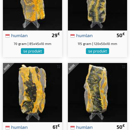
€
€
humlan
29
humlan
50
70 gram | 85x45x10 mm
115 gram | 120x50x10 mm
se produkt
se produkt
NEW
NEW
€
€
humlan
61
humlan
50