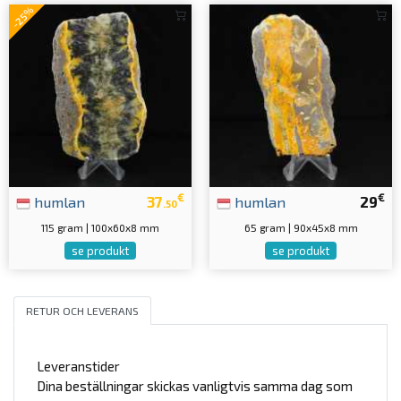
-25%
€
€
humlan
37
humlan
29
.50
115 gram | 100x60x8 mm
65 gram | 90x45x8 mm
se produkt
se produkt
RETUR OCH LEVERANS
Leveranstider
Dina beställningar skickas vanligtvis samma dag som