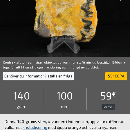
Kontraktsfoton som visar objektet du kommer att få när du beställer. Bilderna
togs för att få en så trogen rendering som möjligt av objektet.
Behöver du information? ställa en fråga
59
KÖPA
€
140
100
59
€
gram
mm
För dyr ?
Denna 140-grams sten, utvunnen i Indonesien, uppvisar raffinerad
vulkanisk
kristallisering
med djupa orange och svarta nyanser.