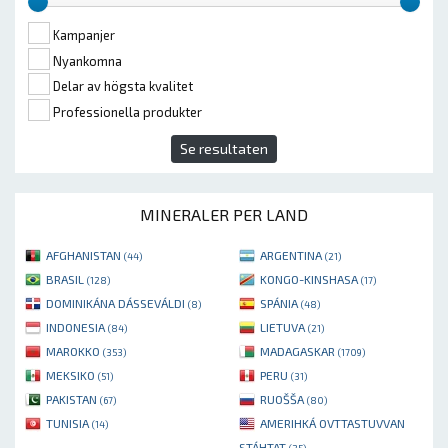
Kampanjer
Nyankomna
Delar av högsta kvalitet
Professionella produkter
Se resultaten
MINERALER PER LAND
AFGHANISTAN
ARGENTINA
(44)
(21)
BRASIL
KONGO-KINSHASA
(128)
(17)
DOMINIKÁNA DÁSSEVÁLDI
SPÁNIA
(8)
(48)
INDONESIA
LIETUVA
(84)
(21)
MAROKKO
MADAGASKAR
(353)
(1709)
MEKSIKO
PERU
(51)
(31)
PAKISTAN
RUOŠŠA
(67)
(80)
TUNISIA
AMERIHKÁ OVTTASTUVVAN
(14)
STÁHTAT
(25)