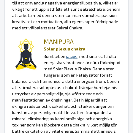
till att omvandla negativa energier till positiva, vilket är
viktigt för att upprätthålla ett sunt sakralchakra. Genom
att arbeta med denna sten kan man stimulera passion,
kreativitet och motivation, alla egenskaper förknippade
med ett välbalanserat Sakral Chakra.
MANIPURA
Solar plexus chakra
Bumblebee
jaspis
, med sina kraftfulla
energiska vibrationer, är nära förknippad
med Solar Plexus Chakra. Denna sten
fungerar som en katalysator för att
balansera och harmonisera detta energicentrum. Genom
att stimulera solarplexus-chakrat främjar humlejaspis
uttrycket av personlig vilja, självförtroende och
manifestationen av önskningar. Det hjälper till att
skingra rädslor och osäkerhet, och stärker därigenom
känslan av personlig makt. Dessutom främjar detta
mineral eliminering av känslomässiga och energiska
toxiner som kan blockera detta chakra, vilket möjliggör
bättre cirkulation av vital energi. Sammanfattningsvis