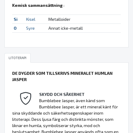
Kemisk sammansättning
:
Si
Kisel
Metalloider
O
Syre
Annat icke-metall
LITOTERAPI
DE DYGDER SOM TILLSKRIVS MINERALET HUMLAN
JASPER
SKYDD OCH SÄKERHET
Bumblebee Jasper, även känd som
Bumblebee Jasper, är ett mineral känt för
sina skyddande och säkerhetsegenskaper inom
litoterapi. Dess ljusa färg och distinkta mönster, som
liknar en humla, symboliserar styrka, mod och
beslutsamhet. Bumblebee Jasper används ofta som en