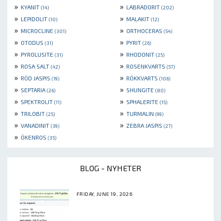
»
»
KYANIT
LABRADORIT
(14)
(202)
»
»
LEPIDOLIT
MALAKIT
(10)
(12)
»
»
MICROCLINE
ORTHOCERAS
(301)
(54)
»
»
OTODUS
PYRIT
(31)
(26)
»
»
PYROLUSITE
RHODONIT
(31)
(25)
»
»
ROSA SALT
ROSENKVARTS
(42)
(57)
»
»
RÖD JASPIS
RÖKKVARTS
(19)
(106)
»
»
SEPTARIA
SHUNGITE
(26)
(80)
»
»
SPEKTROLIT
SPHALERITE
(11)
(15)
»
»
TRILOBIT
TURMALIN
(25)
(99)
»
»
VANADINIT
ZEBRA JASPIS
(39)
(27)
»
ÖKENROS
(35)
BLOG - NYHETER
FRIDAY, JUNE 19, 2026