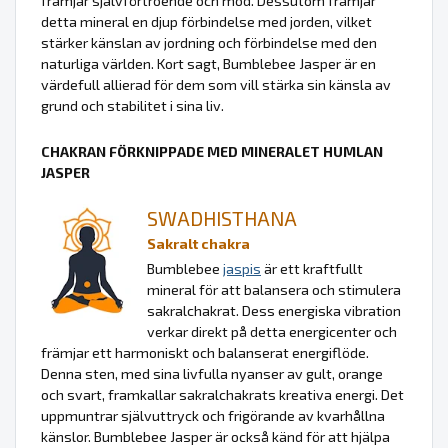
främjar självförtroende och mod. Dessutom främjar
detta mineral en djup förbindelse med jorden, vilket
stärker känslan av jordning och förbindelse med den
naturliga världen. Kort sagt, Bumblebee Jasper är en
värdefull allierad för dem som vill stärka sin känsla av
grund och stabilitet i sina liv.
CHAKRAN FÖRKNIPPADE MED MINERALET HUMLAN
JASPER
SWADHISTHANA
Sakralt chakra
Bumblebee
jaspis
är ett kraftfullt
mineral för att balansera och stimulera
sakralchakrat. Dess energiska vibration
verkar direkt på detta energicenter och
främjar ett harmoniskt och balanserat energiflöde.
Denna sten, med sina livfulla nyanser av gult, orange
och svart, framkallar sakralchakrats kreativa energi. Det
uppmuntrar självuttryck och frigörande av kvarhållna
känslor. Bumblebee Jasper är också känd för att hjälpa