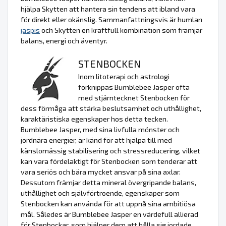
hjälpa Skytten att hantera sin tendens att ibland vara
för direkt eller okänslig. Sammanfattningsvis är humlan
jaspis
och Skytten en kraftfull kombination som främjar
balans, energi och äventyr.
STENBOCKEN
Inom litoterapi och astrologi
förknippas Bumblebee Jasper ofta
med stjärntecknet Stenbocken för
dess förmåga att stärka beslutsamhet och uthållighet,
karaktäristiska egenskaper hos detta tecken.
Bumblebee Jasper, med sina livfulla mönster och
jordnära energier, är känd för att hjälpa till med
känslomässig stabilisering och stressreducering, vilket
kan vara fördelaktigt för Stenbocken som tenderar att
vara seriös och bära mycket ansvar på sina axlar.
Dessutom främjar detta mineral övergripande balans,
uthållighet och självförtroende, egenskaper som
Stenbocken kan använda för att uppnå sina ambitiösa
mål. Således är Bumblebee Jasper en värdefull allierad
för Stenbockar, som hjälper dem att hålla sig jordade