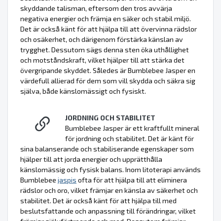
skyddande talisman, eftersom den tros avvärja
negativa energier och främja en säker och stabil miljö.
Det är också känt för att hjälpa till att övervinna rädslor
och osäkerhet, och därigenom förstärka känslan av
trygghet. Dessutom sägs denna sten öka uthållighet
och motståndskraft, vilket hjälper till att stärka det
övergripande skyddet. Således är Bumblebee Jasper en
värdefull allierad för dem som vill skydda och säkra sig
själva, både känslomässigt och fysiskt.
JORDNING OCH STABILITET
Bumblebee Jasper är ett kraftfullt mineral
för jordning och stabilitet. Det är känt för
sina balanserande och stabiliserande egenskaper som
hjälper till att jorda energier och upprätthålla
känslomässig och fysisk balans. Inom litoterapi används
Bumblebee
jaspis
ofta för att hjälpa till att eliminera
rädslor och oro, vilket främjar en känsla av säkerhet och
stabilitet. Det är också känt för att hjälpa till med
beslutsfattande och anpassning till förändringar, vilket