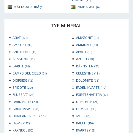
MÁTTA-AFRIHKÁ
ZIMBABWE
(7)
(6)
TYP MINERAL
»
»
AGAT
AMAZONIT
(125)
(35)
»
»
AMETIST
AMMONIT
(99)
(63)
»
»
ANHYDRITE
APATIT
(15)
(15)
»
»
ARAGONIT
AZURIT
(13)
(58)
»
»
BARITE
BÄRNSTEN
(41)
(21)
»
»
CAMPO DEL CIELO
CELESTINE
(21)
(18)
»
»
DIOPSIDE
DOLOMITE
(12)
(23)
»
»
EPIDOTE
FADEN KVARTS
(20)
(40)
»
»
FLUSSPAT
FÖRSTENAT TRÄ
(25)
(12)
»
»
GARNIÈRITE
GOETHITE
(23)
(26)
»
»
GRÖN JASPIS
HEMATIT
(20)
(18)
»
»
HUMLAN JASPER
JADE
(80)
(20)
»
»
JASPIS
KALCIT
(172)
(116)
»
»
KARNEOL
KVARTS
(56)
(165)