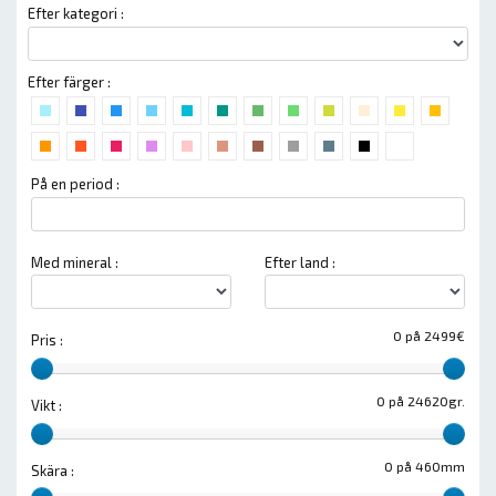
Efter kategori :
Efter färger :
På en period :
Med mineral :
Efter land :
0 på 2499€
Pris :
0 på 24620gr.
Vikt :
0 på 460mm
Skära :