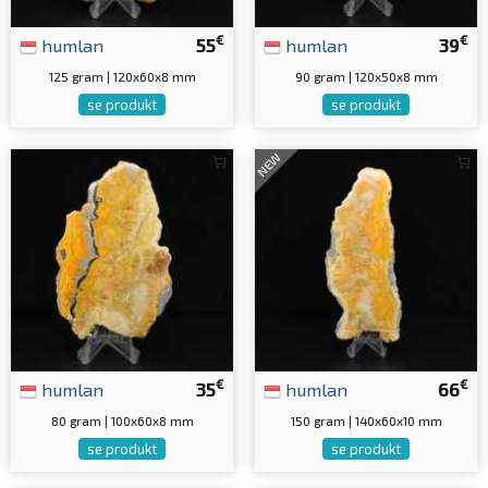
€
€
humlan
55
humlan
39
125 gram | 120x60x8 mm
90 gram | 120x50x8 mm
se produkt
se produkt
NEW
€
€
humlan
35
humlan
66
80 gram | 100x60x8 mm
150 gram | 140x60x10 mm
se produkt
se produkt