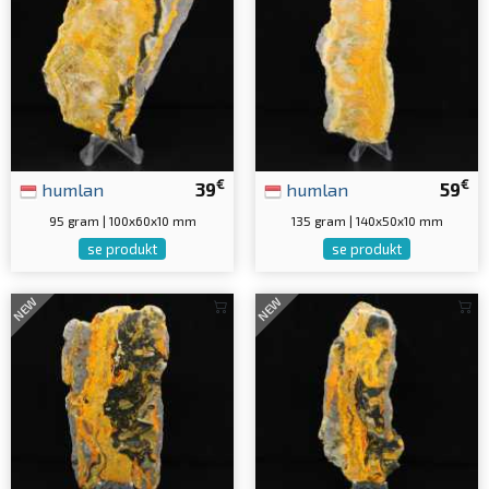
€
€
humlan
39
humlan
59
95 gram | 100x60x10 mm
135 gram | 140x50x10 mm
se produkt
se produkt
NEW
NEW