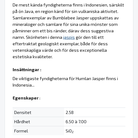
De mest kända fyndigheterna finns i Indonesien, särskilt
på ön Java, en region känd för sin vulkaniska aktivitet.
Samlarexemplar av Bumblebee Jasper uppskattas av
mineraloger och samlare för sina unika mönster som
påminner om ett bis ränder, därav dess suggestiva
namn. Skönheten i denna
jaspis
gör den till ett
eftertraktat geologiskt exemplar, både för dess
vetenskapliga värde och för dess exceptionella
estetiska kvaliteter.
Insättningar :
De viktigaste fyndigheterna för Humlan Jasper finns i
Indonesia...
Egenskaper
:
Densitet
2.58
Hårdhet
6.50 à 7.00
Formel
SiO
2