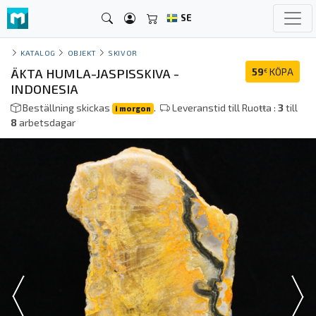
SE
KATALOG
OBJEKT
SKIVOR
ÄKTA HUMLA-JASPISSKIVA -
59
KÖPA
€
INDONESIA
Beställning skickas
.
Leveranstid till Ruoŧŧa :
3
till
i morgon
8
arbetsdagar