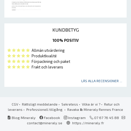
KUNDBETYG
100% POSITIV
Allmän utvärdering
Produktkvalité
Förpackning och paket
Frakt och leverans
LÄS ALLA RECENSIONER ...
CGV
•
Rättsligt meddelande
•
Sekretess
•
Vilka är vi ?
•
Retur och
leverans
•
Professionell tillgång
• Ravaka
&
Mineraly Rennes France
Blog Mineraly
Facebook
Instagram
07 67 76 45 88
contact@mineraly.se
https://mineraly.fr