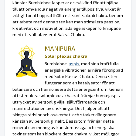
känslor. Bumblebee Jasper är också känd för att hjälpa
till att omvandla negativa energier till positiva, vilket är
viktigt för att upprätthålla ett sunt sakralchakra. Genom
att arbeta med denna sten kan man stimulera passion,
kreativitet och motivation, alla egenskaper förknippade
med ett välbalanserat Sakral Chakra.
MANIPURA
Solar plexus chakra
Bumblebee
jaspis
, med sina kraftfulla
energiska vibrationer, är nära förknippad
med Solar Plexus Chakra. Denna sten
fungerar som en katalysator för att
balansera och harmonisera detta energicentrum. Genom
att stimulera solarplexus-chakrat främjar humlejaspis
uttrycket av personlig vilja, självförtroende och
manifestationen av önskningar. Det hjälper till att
skingra rädslor och osäkerhet, och stärker därigenom
känslan av personlig makt. Dessutom främjar detta
mineral eliminering av känslomässiga och energiska
toxiner som kan blockera detta chakra, vilket möjliggör