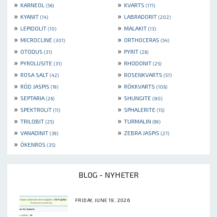
»
»
KARNEOL
KVARTS
(56)
(171)
»
»
KYANIT
LABRADORIT
(14)
(202)
»
»
LEPIDOLIT
MALAKIT
(10)
(13)
»
»
MICROCLINE
ORTHOCERAS
(301)
(54)
»
»
OTODUS
PYRIT
(31)
(26)
»
»
PYROLUSITE
RHODONIT
(31)
(25)
»
»
ROSA SALT
ROSENKVARTS
(42)
(57)
»
»
RÖD JASPIS
RÖKKVARTS
(19)
(106)
»
»
SEPTARIA
SHUNGITE
(26)
(80)
»
»
SPEKTROLIT
SPHALERITE
(11)
(15)
»
»
TRILOBIT
TURMALIN
(25)
(99)
»
»
VANADINIT
ZEBRA JASPIS
(39)
(27)
»
ÖKENROS
(35)
BLOG - NYHETER
FRIDAY, JUNE 19, 2026