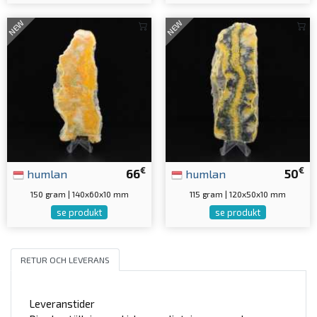
NEW
NEW
€
€
humlan
66
humlan
50
150 gram | 140x60x10 mm
115 gram | 120x50x10 mm
se produkt
se produkt
RETUR OCH LEVERANS
Leveranstider