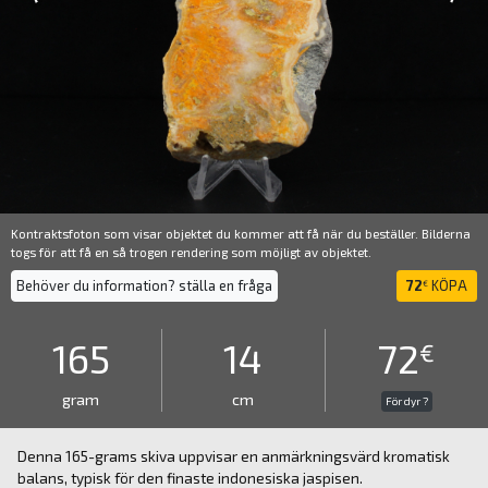
Kontraktsfoton som visar objektet du kommer att få när du beställer. Bilderna
togs för att få en så trogen rendering som möjligt av objektet.
Behöver du information? ställa en fråga
72
KÖPA
€
165
14
72
€
gram
cm
För dyr ?
Denna 165-grams skiva uppvisar en anmärkningsvärd kromatisk
balans, typisk för den finaste indonesiska jaspisen.