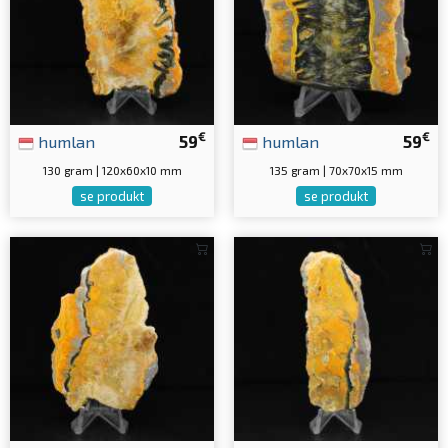
€
€
humlan
59
humlan
59
130 gram | 120x60x10 mm
135 gram | 70x70x15 mm
se produkt
se produkt