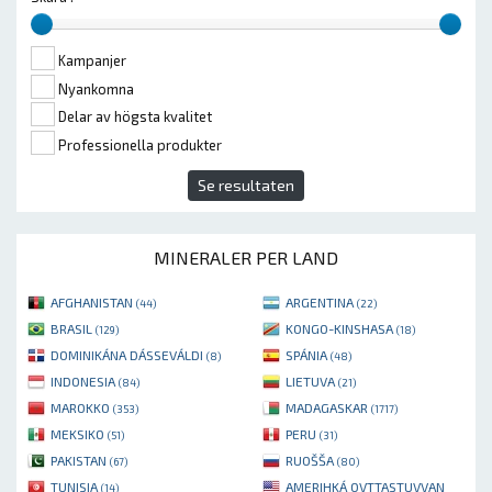
Kampanjer
Nyankomna
Delar av högsta kvalitet
Professionella produkter
Se resultaten
MINERALER PER LAND
AFGHANISTAN
ARGENTINA
(44)
(22)
BRASIL
KONGO-KINSHASA
(129)
(18)
DOMINIKÁNA DÁSSEVÁLDI
SPÁNIA
(8)
(48)
INDONESIA
LIETUVA
(84)
(21)
MAROKKO
MADAGASKAR
(353)
(1717)
MEKSIKO
PERU
(51)
(31)
PAKISTAN
RUOŠŠA
(67)
(80)
TUNISIA
AMERIHKÁ OVTTASTUVVAN
(14)