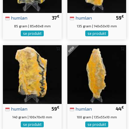
€
€
humlan
37
humlan
59
85 gram | 85x60x8 mm
135 gram | 140x50x10 mm
se produkt
se produkt
NEW
€
€
humlan
59
humlan
44
140 gram | 100x70x10 mm
100 gram | 135x55x10 mm
se produkt
se produkt