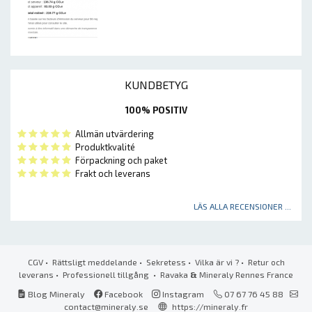
KUNDBETYG
100% POSITIV
Allmän utvärdering
Produktkvalité
Förpackning och paket
Frakt och leverans
LÄS ALLA RECENSIONER ...
CGV
•
Rättsligt meddelande
•
Sekretess
•
Vilka är vi ?
•
Retur och
leverans
•
Professionell tillgång
• Ravaka
&
Mineraly Rennes France
Blog Mineraly
Facebook
Instagram
07 67 76 45 88
contact@mineraly.se
https://mineraly.fr