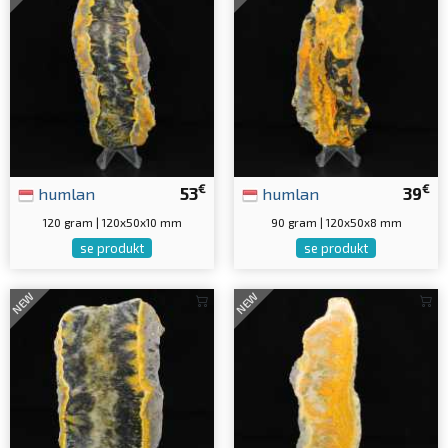
€
€
humlan
53
humlan
39
120 gram | 120x50x10 mm
90 gram | 120x50x8 mm
se produkt
se produkt
NEW
NEW