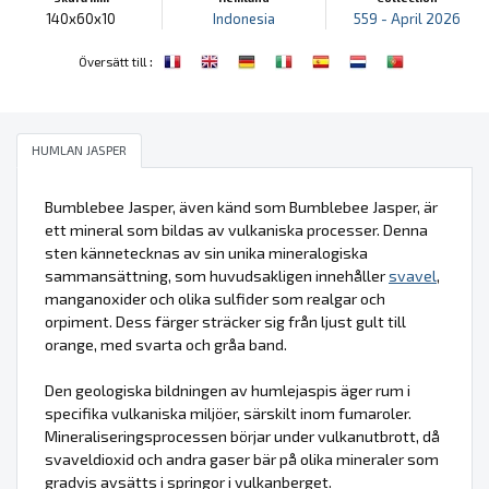
140x60x10
Indonesia
559 - April 2026
:
Översätt till
HUMLAN JASPER
Bumblebee Jasper, även känd som Bumblebee Jasper, är
ett mineral som bildas av vulkaniska processer. Denna
sten kännetecknas av sin unika mineralogiska
sammansättning, som huvudsakligen innehåller
svavel
,
manganoxider och olika sulfider som realgar och
orpiment. Dess färger sträcker sig från ljust gult till
orange, med svarta och gråa band.
Den geologiska bildningen av humlejaspis äger rum i
specifika vulkaniska miljöer, särskilt inom fumaroler.
Mineraliseringsprocessen börjar under vulkanutbrott, då
svaveldioxid och andra gaser bär på olika mineraler som
gradvis avsätts i springor i vulkanberget.