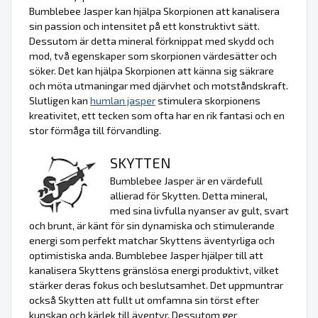
Bumblebee Jasper kan hjälpa Skorpionen att kanalisera
sin passion och intensitet på ett konstruktivt sätt.
Dessutom är detta mineral förknippat med skydd och
mod, två egenskaper som skorpionen värdesätter och
söker. Det kan hjälpa Skorpionen att känna sig säkrare
och möta utmaningar med djärvhet och motståndskraft.
Slutligen kan
humlan jasper
stimulera skorpionens
kreativitet, ett tecken som ofta har en rik fantasi och en
stor förmåga till förvandling.
SKYTTEN
Bumblebee Jasper är en värdefull
allierad för Skytten. Detta mineral,
med sina livfulla nyanser av gult, svart
och brunt, är känt för sin dynamiska och stimulerande
energi som perfekt matchar Skyttens äventyrliga och
optimistiska anda. Bumblebee Jasper hjälper till att
kanalisera Skyttens gränslösa energi produktivt, vilket
stärker deras fokus och beslutsamhet. Det uppmuntrar
också Skytten att fullt ut omfamna sin törst efter
kunskap och kärlek till äventyr. Dessutom ger