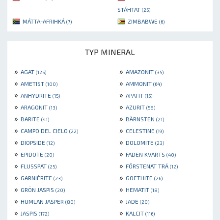
STÁHTAT
(25)
MÁTTA-AFRIHKÁ
ZIMBABWE
(7)
(6)
TYP MINERAL
»
»
AGAT
AMAZONIT
(125)
(35)
»
»
AMETIST
AMMONIT
(100)
(64)
»
»
ANHYDRITE
APATIT
(15)
(15)
»
»
ARAGONIT
AZURIT
(13)
(58)
»
»
BARITE
BÄRNSTEN
(41)
(21)
»
»
CAMPO DEL CIELO
CELESTINE
(22)
(19)
»
»
DIOPSIDE
DOLOMITE
(12)
(23)
»
»
EPIDOTE
FADEN KVARTS
(20)
(40)
»
»
FLUSSPAT
FÖRSTENAT TRÄ
(25)
(12)
»
»
GARNIÈRITE
GOETHITE
(23)
(26)
»
»
GRÖN JASPIS
HEMATIT
(20)
(18)
»
»
HUMLAN JASPER
JADE
(80)
(20)
»
»
JASPIS
KALCIT
(172)
(116)