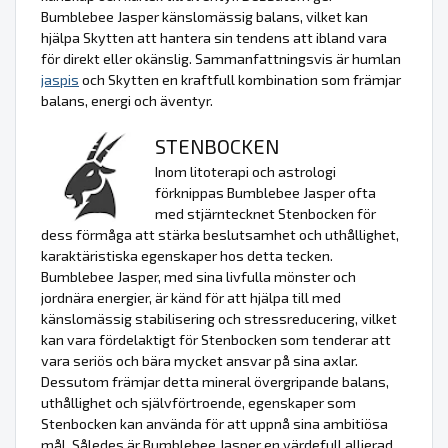
Bumblebee Jasper känslomässig balans, vilket kan
hjälpa Skytten att hantera sin tendens att ibland vara
för direkt eller okänslig. Sammanfattningsvis är humlan
jaspis
och Skytten en kraftfull kombination som främjar
balans, energi och äventyr.
STENBOCKEN
Inom litoterapi och astrologi
förknippas Bumblebee Jasper ofta
med stjärntecknet Stenbocken för
dess förmåga att stärka beslutsamhet och uthållighet,
karaktäristiska egenskaper hos detta tecken.
Bumblebee Jasper, med sina livfulla mönster och
jordnära energier, är känd för att hjälpa till med
känslomässig stabilisering och stressreducering, vilket
kan vara fördelaktigt för Stenbocken som tenderar att
vara seriös och bära mycket ansvar på sina axlar.
Dessutom främjar detta mineral övergripande balans,
uthållighet och självförtroende, egenskaper som
Stenbocken kan använda för att uppnå sina ambitiösa
mål. Således är Bumblebee Jasper en värdefull allierad