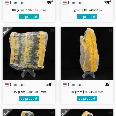
€
€
humlan
35
humlan
39
80 gram | 100x60x8 mm
85 gram | 100x40x10 mm
se produkt
se produkt
NEW
€
€
humlan
59
humlan
35
135 gram | 90x80x8 mm
80 gram | 110x45x8 mm
se produkt
se produkt
NEW
NEW