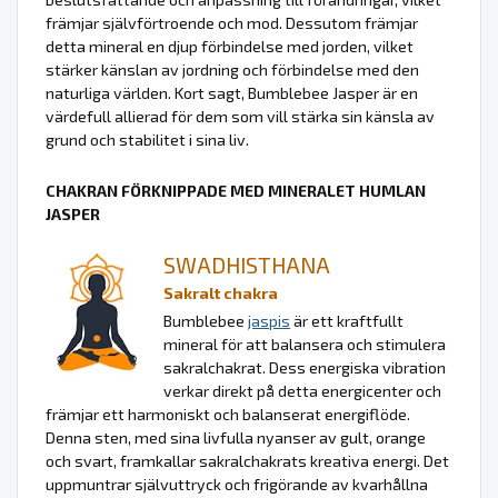
främjar självförtroende och mod. Dessutom främjar
detta mineral en djup förbindelse med jorden, vilket
stärker känslan av jordning och förbindelse med den
naturliga världen. Kort sagt, Bumblebee Jasper är en
värdefull allierad för dem som vill stärka sin känsla av
grund och stabilitet i sina liv.
CHAKRAN FÖRKNIPPADE MED MINERALET HUMLAN
JASPER
SWADHISTHANA
Sakralt chakra
Bumblebee
jaspis
är ett kraftfullt
mineral för att balansera och stimulera
sakralchakrat. Dess energiska vibration
verkar direkt på detta energicenter och
främjar ett harmoniskt och balanserat energiflöde.
Denna sten, med sina livfulla nyanser av gult, orange
och svart, framkallar sakralchakrats kreativa energi. Det
uppmuntrar självuttryck och frigörande av kvarhållna