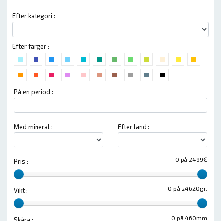
Efter kategori :
Efter färger :
På en period :
Med mineral :
Efter land :
0 på 2499€
Pris :
0 på 24620gr.
Vikt :
0 på 460mm
Skära :