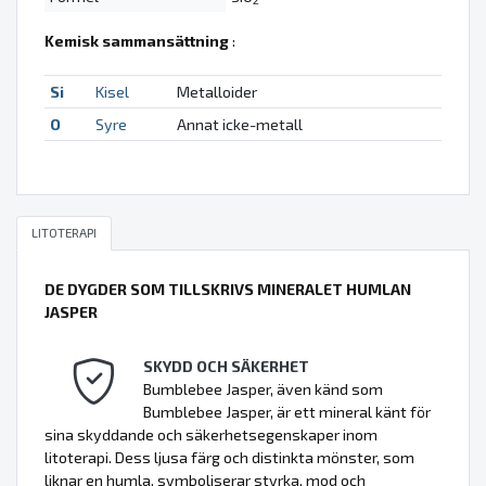
Kemisk sammansättning
:
Si
Kisel
Metalloider
O
Syre
Annat icke-metall
LITOTERAPI
DE DYGDER SOM TILLSKRIVS MINERALET HUMLAN
JASPER
SKYDD OCH SÄKERHET
Bumblebee Jasper, även känd som
Bumblebee Jasper, är ett mineral känt för
sina skyddande och säkerhetsegenskaper inom
litoterapi. Dess ljusa färg och distinkta mönster, som
liknar en humla, symboliserar styrka, mod och