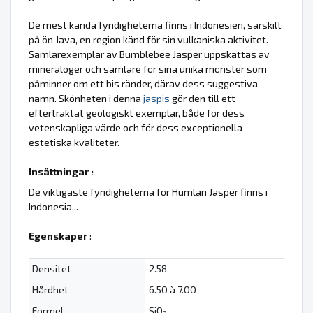
De mest kända fyndigheterna finns i Indonesien, särskilt
på ön Java, en region känd för sin vulkaniska aktivitet.
Samlarexemplar av Bumblebee Jasper uppskattas av
mineraloger och samlare för sina unika mönster som
påminner om ett bis ränder, därav dess suggestiva
namn. Skönheten i denna
jaspis
gör den till ett
eftertraktat geologiskt exemplar, både för dess
vetenskapliga värde och för dess exceptionella
estetiska kvaliteter.
Insättningar :
De viktigaste fyndigheterna för Humlan Jasper finns i
Indonesia...
Egenskaper
:
Densitet
2.58
Hårdhet
6.50 à 7.00
Formel
SiO
2