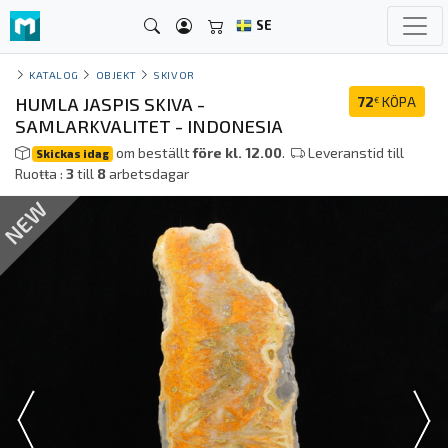
SE
KATALOG
OBJEKT
SKIVOR
HUMLA JASPIS SKIVA -
72
KÖPA
€
SAMLARKVALITET - INDONESIA
om beställt
före kl. 12.00
.
Leveranstid till
Skickas idag
Ruoŧŧa :
3
till
8
arbetsdagar
NEW