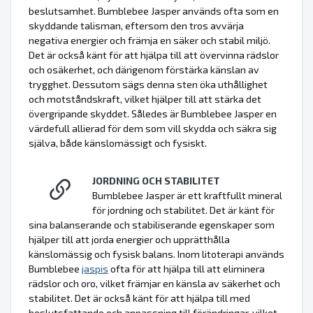
beslutsamhet. Bumblebee Jasper används ofta som en
skyddande talisman, eftersom den tros avvärja
negativa energier och främja en säker och stabil miljö.
Det är också känt för att hjälpa till att övervinna rädslor
och osäkerhet, och därigenom förstärka känslan av
trygghet. Dessutom sägs denna sten öka uthållighet
och motståndskraft, vilket hjälper till att stärka det
övergripande skyddet. Således är Bumblebee Jasper en
värdefull allierad för dem som vill skydda och säkra sig
själva, både känslomässigt och fysiskt.
JORDNING OCH STABILITET
Bumblebee Jasper är ett kraftfullt mineral
för jordning och stabilitet. Det är känt för
sina balanserande och stabiliserande egenskaper som
hjälper till att jorda energier och upprätthålla
känslomässig och fysisk balans. Inom litoterapi används
Bumblebee
jaspis
ofta för att hjälpa till att eliminera
rädslor och oro, vilket främjar en känsla av säkerhet och
stabilitet. Det är också känt för att hjälpa till med
beslutsfattande och anpassning till förändringar, vilket