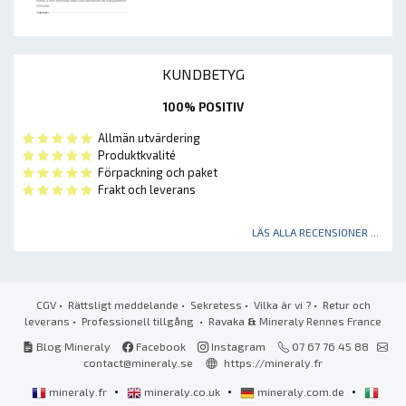
KUNDBETYG
100% POSITIV
Allmän utvärdering
Produktkvalité
Förpackning och paket
Frakt och leverans
LÄS ALLA RECENSIONER ...
CGV
•
Rättsligt meddelande
•
Sekretess
•
Vilka är vi ?
•
Retur och
leverans
•
Professionell tillgång
• Ravaka
&
Mineraly Rennes France
Blog Mineraly
Facebook
Instagram
07 67 76 45 88
contact@mineraly.se
https://mineraly.fr
•
•
•
mineraly.fr
mineraly.co.uk
mineraly.com.de