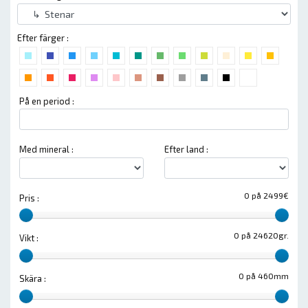
Efter färger :
På en period :
Med mineral :
Efter land :
0 på 2499€
Pris :
0 på 24620gr.
Vikt :
0 på 460mm
Skära :