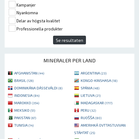
Kampanjer
Nyankomna
Delar av högsta kvalitet
Professionella produkter
Se resultaten
MINERALER PER LAND
AFGHANISTAN
ARGENTINA
(44)
(23)
BRASIL
KONGO-KINSHASA
(129)
(18)
DOMINIKÁNA DÁSSEVÁLDI
SPÁNIA
(8)
(48)
INDONESIA
LIETUVA
(84)
(21)
MAROKKO
MADAGASKAR
(354)
(1717)
MEKSIKO
PERU
(51)
(32)
PAKISTAN
RUOŠŠA
(67)
(80)
TUNISIA
AMERIHKÁ OVTTASTUVVAN
(14)
STÁHTAT
(25)