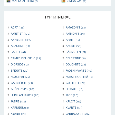
MÁTTA-AFRIHKÁ
ZIMBABWE
(7)
(6)
TYP MINERAL
»
»
AGAT
AMAZONIT
(125)
(35)
»
»
AMETIST
AMMONIT
(100)
(64)
»
»
ANHYDRITE
APATIT
(15)
(15)
»
»
ARAGONIT
AZURIT
(13)
(58)
»
»
BARITE
BÄRNSTEN
(41)
(21)
»
»
CAMPO DEL CIELO
CELESTINE
(23)
(19)
»
»
DIOPSIDE
DOLOMITE
(12)
(23)
»
»
EPIDOTE
FADEN KVARTS
(20)
(40)
»
»
FLUSSPAT
FÖRSTENAT TRÄ
(25)
(12)
»
»
GARNIÈRITE
GOETHITE
(23)
(26)
»
»
GRÖN JASPIS
HEMATIT
(20)
(18)
»
»
HUMLAN JASPER
JADE
(80)
(20)
»
»
JASPIS
KALCIT
(172)
(116)
»
»
KARNEOL
KVARTS
(56)
(171)
»
»
KYANIT
LABRADORIT
(14)
(202)