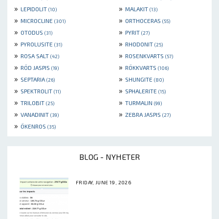
»
»
LEPIDOLIT
MALAKIT
(10)
(13)
»
»
MICROCLINE
ORTHOCERAS
(301)
(55)
»
»
OTODUS
PYRIT
(31)
(27)
»
»
PYROLUSITE
RHODONIT
(31)
(25)
»
»
ROSA SALT
ROSENKVARTS
(42)
(57)
»
»
RÖD JASPIS
RÖKKVARTS
(19)
(106)
»
»
SEPTARIA
SHUNGITE
(26)
(80)
»
»
SPEKTROLIT
SPHALERITE
(11)
(15)
»
»
TRILOBIT
TURMALIN
(25)
(99)
»
»
VANADINIT
ZEBRA JASPIS
(39)
(27)
»
ÖKENROS
(35)
BLOG - NYHETER
FRIDAY, JUNE 19, 2026