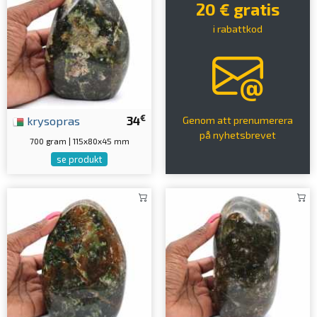
20 € gratis
i rabattkod
€
krysopras
34
Genom att prenumerera
på nyhetsbrevet
700 gram | 115x80x45 mm
se produkt