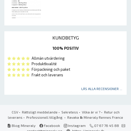
KUNDBETYG
100% POSITIV
Allmän utvärdering
Produktkvalité
Förpackning och paket
Frakt och leverans
LÄS ALLA RECENSIONER ...
CGV
•
Rättsligt meddelande
•
Sekretess
•
Vilka är vi ?
•
Retur och
leverans
•
Professionell tillgång
• Ravaka
&
Mineraly Rennes France
Blog Mineraly
Facebook
Instagram
07 67 76 45 88
contact@mineraly.se
https://mineraly.fr