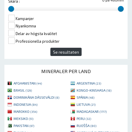
0 på 460mm
Skära :
Kampanjer
Nyankomna
Delar av högsta kvalitet
Professionella produkter
Se resultaten
MINERALER PER LAND
AFGHANISTAN
ARGENTINA
(44)
(23)
BRASIL
KONGO-KINSHASA
(129)
(18)
DOMINIKÁNA DÁSSEVÁLDI
SPÁNIA
(8)
(48)
INDONESIA
LIETUVA
(84)
(21)
MAROKKO
MADAGASKAR
(354)
(1717)
MEKSIKO
PERU
(51)
(32)
PAKISTAN
RUOŠŠA
(67)
(80)