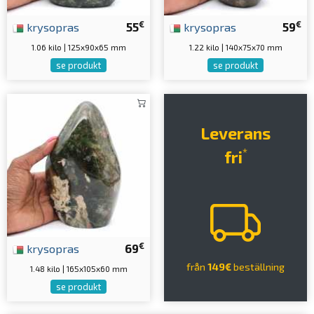
€
€
krysopras
55
krysopras
59
1.06 kilo | 125x90x65 mm
1.22 kilo | 140x75x70 mm
se produkt
se produkt
Leverans
*
fri
€
krysopras
69
från
149€
beställning
1.48 kilo | 165x105x60 mm
se produkt