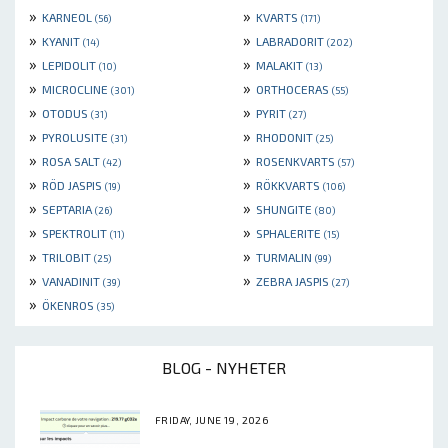
»
»
KARNEOL
KVARTS
(56)
(171)
»
»
KYANIT
LABRADORIT
(14)
(202)
»
»
LEPIDOLIT
MALAKIT
(10)
(13)
»
»
MICROCLINE
ORTHOCERAS
(301)
(55)
»
»
OTODUS
PYRIT
(31)
(27)
»
»
PYROLUSITE
RHODONIT
(31)
(25)
»
»
ROSA SALT
ROSENKVARTS
(42)
(57)
»
»
RÖD JASPIS
RÖKKVARTS
(19)
(106)
»
»
SEPTARIA
SHUNGITE
(26)
(80)
»
»
SPEKTROLIT
SPHALERITE
(11)
(15)
»
»
TRILOBIT
TURMALIN
(25)
(99)
»
»
VANADINIT
ZEBRA JASPIS
(39)
(27)
»
ÖKENROS
(35)
BLOG - NYHETER
FRIDAY, JUNE 19, 2026