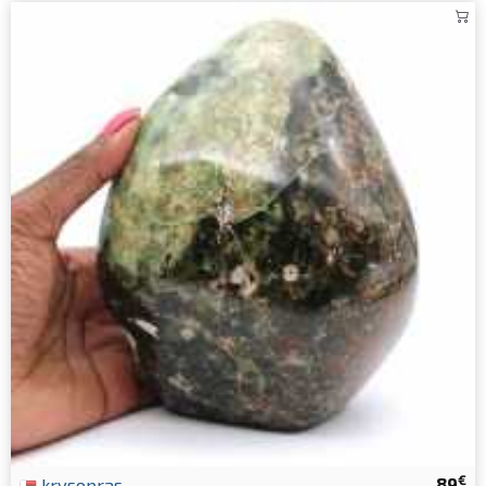
€
krysopras
89