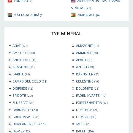
TUNISIA
AMERIHKÁ OVTTASTUVVAN
(14)
STÁHTAT
(25)
MÁTTA-AFRIHKÁ
ZIMBABWE
(7)
(6)
TYP MINERAL
»
»
AGAT
AMAZONIT
(125)
(35)
»
»
AMETIST
AMMONIT
(100)
(64)
»
»
ANHYDRITE
APATIT
(15)
(15)
»
»
ARAGONIT
AZURIT
(13)
(58)
»
»
BARITE
BÄRNSTEN
(41)
(21)
»
»
CAMPO DEL CIELO
CELESTINE
(23)
(19)
»
»
DIOPSIDE
DOLOMITE
(12)
(23)
»
»
EPIDOTE
FADEN KVARTS
(20)
(40)
»
»
FLUSSPAT
FÖRSTENAT TRÄ
(25)
(12)
»
»
GARNIÈRITE
GOETHITE
(23)
(26)
»
»
GRÖN JASPIS
HEMATIT
(20)
(18)
»
»
HUMLAN JASPER
JADE
(80)
(20)
»
»
JASPIS
KALCIT
(172)
(116)