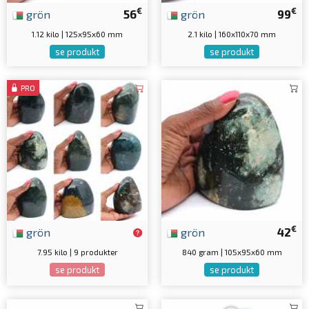
€
€
grön
56
grön
99
1.12 kilo | 125x95x60 mm
2.1 kilo | 160x110x70 mm
se produkt
se produkt
PRO
€
grön
grön
42
7.95 kilo | 9 produkter
840 gram | 105x95x60 mm
se produkt
se produkt