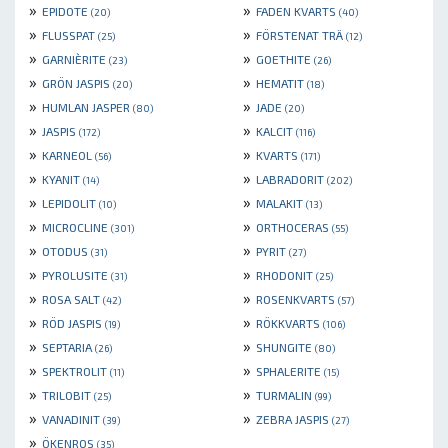
»
»
EPIDOTE
FADEN KVARTS
(20)
(40)
»
»
FLUSSPAT
FÖRSTENAT TRÄ
(25)
(12)
»
»
GARNIÈRITE
GOETHITE
(23)
(26)
»
»
GRÖN JASPIS
HEMATIT
(20)
(18)
»
»
HUMLAN JASPER
JADE
(80)
(20)
»
»
JASPIS
KALCIT
(172)
(116)
»
»
KARNEOL
KVARTS
(56)
(171)
»
»
KYANIT
LABRADORIT
(14)
(202)
»
»
LEPIDOLIT
MALAKIT
(10)
(13)
»
»
MICROCLINE
ORTHOCERAS
(301)
(55)
»
»
OTODUS
PYRIT
(31)
(27)
»
»
PYROLUSITE
RHODONIT
(31)
(25)
»
»
ROSA SALT
ROSENKVARTS
(42)
(57)
»
»
RÖD JASPIS
RÖKKVARTS
(19)
(106)
»
»
SEPTARIA
SHUNGITE
(26)
(80)
»
»
SPEKTROLIT
SPHALERITE
(11)
(15)
»
»
TRILOBIT
TURMALIN
(25)
(99)
»
»
VANADINIT
ZEBRA JASPIS
(39)
(27)
»
ÖKENROS
(35)