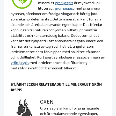
mineralet
grön jaspis
är mycket djup i
litoterapi.
grön jaspis
, med sina gröna
nyanser, påminner om frodiga skogar och bördig jord,
som ekar jordelementet. Detta mineral är känt för sina
läkande och återbalanserande egenskaper. Det främjar
kopplingen till naturen och jorden, vilket uppmuntrar
stabilitet och känslomässig balans. Dessutom är det
känt att det hjälper till att absorbera negativ energi och
främjar en känsla av lugn och helhet, ungefär som
jordelementet som förknippas med soliditet, tålamod
och uthållighet. Kort sagt symboliserar associeringen av
grön jaspis
med jordelementet djup förankring,
motståndskraft och harmonisk tillväxt.
STJÄRNTECKEN RELATERADE TILL MINERALET GRÖN
JASPIS
OXEN
Grön jaspis är känd för sina helande
och återbalanserande egenskaper,