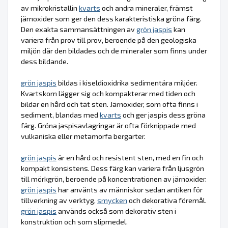
av mikrokristallin
kvarts
och andra mineraler, främst
järnoxider som ger den dess karakteristiska gröna färg.
Den exakta sammansättningen av
grön jaspis
kan
variera från prov till prov, beroende på den geologiska
miljön där den bildades och de mineraler som finns under
dess bildande.
grön jaspis
bildas i kiseldioxidrika sedimentära miljöer.
Kvartskorn lägger sig och kompakterar med tiden och
bildar en hård och tät sten. Järnoxider, som ofta finns i
sediment, blandas med
kvarts
och ger jaspis dess gröna
färg. Gröna jaspisavlagringar är ofta förknippade med
vulkaniska eller metamorfa bergarter.
grön jaspis
är en hård och resistent sten, med en fin och
kompakt konsistens. Dess färg kan variera från ljusgrön
till mörkgrön, beroende på koncentrationen av järnoxider.
grön jaspis
har använts av människor sedan antiken för
tillverkning av verktyg,
smycken
och dekorativa föremål.
grön jaspis
används också som dekorativ sten i
konstruktion och som slipmedel.