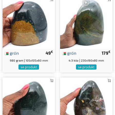
€
€
grön
49
grön
179
980 gram | 105x105x60 mm
4.3 kilo | 230x160x80 mm
se produkt
se produkt