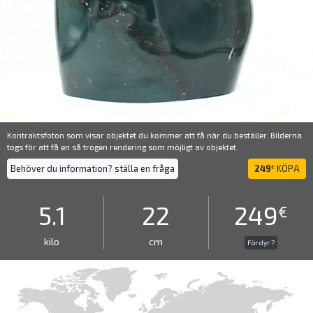
Kontraktsfoton som visar objektet du kommer att få när du beställer. Bilderna
togs för att få en så trogen rendering som möjligt av objektet.
Behöver du information? ställa en fråga
249
KÖPA
€
5.1
22
249
€
kilo
cm
För dyr ?