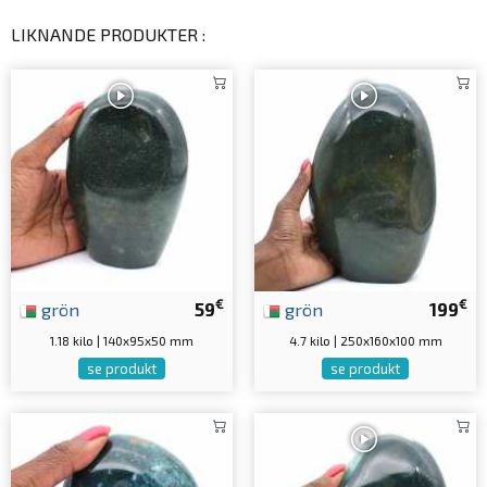
LIKNANDE PRODUKTER :
€
€
grön
59
grön
199
1.18 kilo | 140x95x50 mm
4.7 kilo | 250x160x100 mm
se produkt
se produkt