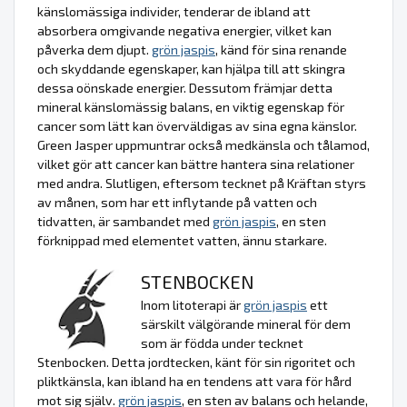
känslomässiga individer, tenderar de ibland att
absorbera omgivande negativa energier, vilket kan
påverka dem djupt.
grön jaspis
, känd för sina renande
och skyddande egenskaper, kan hjälpa till att skingra
dessa oönskade energier. Dessutom främjar detta
mineral känslomässig balans, en viktig egenskap för
cancer som lätt kan överväldigas av sina egna känslor.
Green Jasper uppmuntrar också medkänsla och tålamod,
vilket gör att cancer kan bättre hantera sina relationer
med andra. Slutligen, eftersom tecknet på Kräftan styrs
av månen, som har ett inflytande på vatten och
tidvatten, är sambandet med
grön jaspis
, en sten
förknippad med elementet vatten, ännu starkare.
STENBOCKEN
Inom litoterapi är
grön jaspis
ett
särskilt välgörande mineral för dem
som är födda under tecknet
Stenbocken. Detta jordtecken, känt för sin rigoritet och
pliktkänsla, kan ibland ha en tendens att vara för hård
mot sig själv.
grön jaspis
, en sten av balans och helande,