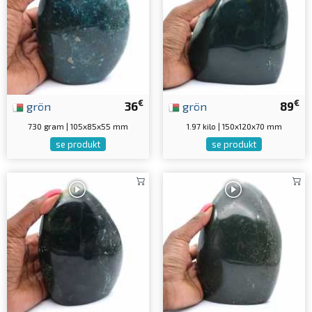
€
€
grön
36
grön
89
730 gram | 105x85x55 mm
1.97 kilo | 150x120x70 mm
se produkt
se produkt