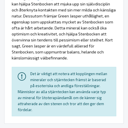
kan hjälpa Stenbocken att mjuka upp sin självdisciplin
och återknyta kontakten med sin mer milda och känsliga
natur. Dessutom främjar Green Jasper uthållighet, en
egenskap som uppskattas mycket av Stenbocken som
ofta är hårt arbetande. Detta mineral kan också öka
optimism och kreativitet, och hjälpa Stenbocken att
övervinna sin tendens till pessimism eller stelhet. Kort
sagt, Green Jasper är en värdefull allierad för
Stenbocken, som uppmuntrar balans, helande och
känslomässigt välbefinnande.
Det är viktigt att notera att kopplingen mellan
mineraler och stjärntecken främst är baserad
på esoteriska och andliga föreställningar.
Människor av alla stjärntecken kan använda varje typ
av mineral för litoterapiändamål om de känner sig
attraherade av den stenen och tror att den ger dem
fördelar.