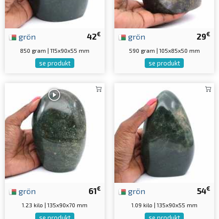
€
€
grön
42
grön
29
850 gram | 115x90x55 mm
590 gram | 105x85x50 mm
se produkt
se produkt
€
€
grön
61
grön
54
1.23 kilo | 135x90x70 mm
1.09 kilo | 135x90x55 mm
se produkt
se produkt