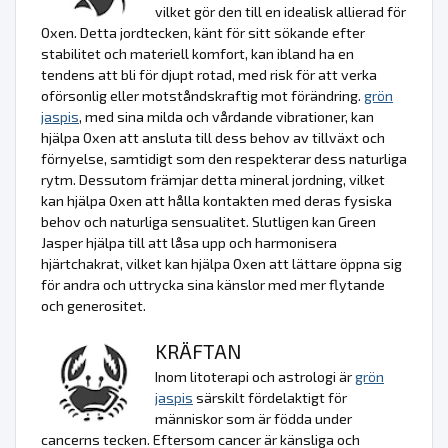
vilket gör den till en idealisk allierad för
Oxen. Detta jordtecken, känt för sitt sökande efter
stabilitet och materiell komfort, kan ibland ha en
tendens att bli för djupt rotad, med risk för att verka
oförsonlig eller motståndskraftig mot förändring.
grön
jaspis
, med sina milda och vårdande vibrationer, kan
hjälpa Oxen att ansluta till dess behov av tillväxt och
förnyelse, samtidigt som den respekterar dess naturliga
rytm. Dessutom främjar detta mineral jordning, vilket
kan hjälpa Oxen att hålla kontakten med deras fysiska
behov och naturliga sensualitet. Slutligen kan Green
Jasper hjälpa till att låsa upp och harmonisera
hjärtchakrat, vilket kan hjälpa Oxen att lättare öppna sig
för andra och uttrycka sina känslor med mer flytande
och generositet.
KRÄFTAN
Inom litoterapi och astrologi är
grön
jaspis
särskilt fördelaktigt för
människor som är födda under
cancerns tecken. Eftersom cancer är känsliga och