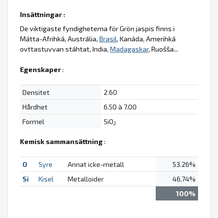
Insättningar :
De viktigaste fyndigheterna för Grön jaspis finns i
Mátta-Afrihká, Austrália,
Brasil
, Kanáda, Amerihká
ovttastuvvan stáhtat, India,
Madagaskar
, Ruošša...
Egenskaper
:
Densitet
2.60
Hårdhet
6.50 à 7.00
Formel
SiO
2
Kemisk sammansättning
:
O
Syre
Annat icke-metall
53.26%
Si
Kisel
Metalloider
46.74%
100%