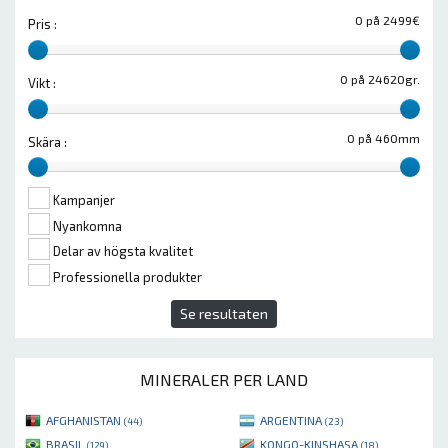
0 på 2499€
Pris :
0 på 24620gr.
Vikt :
0 på 460mm
Skära :
Kampanjer
Nyankomna
Delar av högsta kvalitet
Professionella produkter
Se resultaten
MINERALER PER LAND
AFGHANISTAN
ARGENTINA
(44)
(23)
BRASIL
KONGO-KINSHASA
(129)
(18)