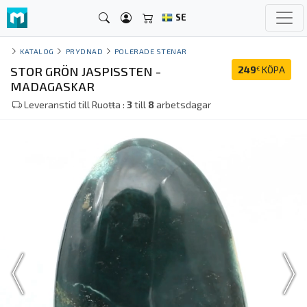
SE
KATALOG
PRYDNAD
POLERADE STENAR
STOR GRÖN JASPISSTEN -
249
KÖPA
€
MADAGASKAR
Leveranstid till Ruoŧŧa :
3
till
8
arbetsdagar