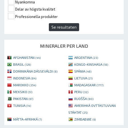
Nyankomna
Delar av högsta kvalitet
Professionella produkter
Se resultaten
MINERALER PER LAND
AFGHANISTAN
ARGENTINA
(44)
(23)
BRASIL
KONGO-KINSHASA
(129)
(18)
DOMINIKÁNA DÁSSEVÁLDI
SPÁNIA
(8)
(48)
INDONESIA
LIETUVA
(84)
(21)
MAROKKO
MADAGASKAR
(354)
(1717)
MEKSIKO
PERU
(51)
(32)
PAKISTAN
RUOŠŠA
(67)
(80)
TUNISIA
AMERIHKÁ OVTTASTUVVAN
(14)
STÁHTAT
(25)
MÁTTA-AFRIHKÁ
ZIMBABWE
(7)
(6)