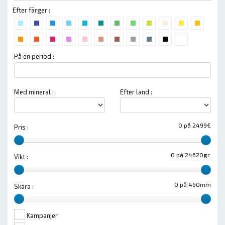
Efter färger :
På en period :
Med mineral :
Efter land :
0 på 2499€
Pris :
0 på 24620gr.
Vikt :
0 på 460mm
Skära :
Kampanjer