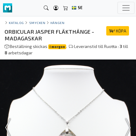
SE
KATALOG
SMYCKEN
HÄNGEN
ORBICULAR JASPER FLÄKTHÄNGE -
14
KÖPA
€
MADAGASKAR
Beställning skickas
.
Leveranstid till Ruoŧŧa :
3
till
i morgon
8
arbetsdagar