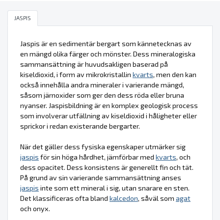
JASPIS
Jaspis är en sedimentär bergart som kännetecknas av
en mängd olika färger och mönster. Dess mineralogiska
sammansättning är huvudsakligen baserad på
kiseldioxid, i form av mikrokristallin
kvarts
, men den kan
också innehålla andra mineraler i varierande mängd,
såsom järnoxider som ger den dess röda eller bruna
nyanser. Jaspisbildning är en komplex geologisk process
som involverar utfällning av kiseldioxid i håligheter eller
sprickor i redan existerande bergarter.
När det gäller dess fysiska egenskaper utmärker sig
jaspis
för sin höga hårdhet, jämförbar med
kvarts
, och
dess opacitet. Dess konsistens är generellt fin och tät.
På grund av sin varierande sammansättning anses
jaspis
inte som ett mineral i sig, utan snarare en sten.
Det klassificeras ofta bland
kalcedon
, såväl som
agat
och onyx.