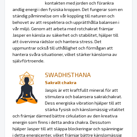
kontakten med jorden och förankra
andlig energi i den fysiska kroppen. Det fungerar som en
ständig påminnelse om vår koppling till naturen och
behovet av att respektera och upprätthålla balansen i
vår miljö. Genom att arbeta med rotchakrat främjar
Jasper en känsla av säkerhet och stabilitet, hjälper till
att övervinna rädslor och hantera stress. Det
uppmuntrar också till uthållighet och förmågan att
hantera svåra situationer, vilket stärker känslorna av
självförtroende.
SWADHISTHANA
Sakralt chakra
Jaspis är ett kraftfullt mineral för att
stimulera och balansera sakralchakrat.
Dess energiska vibration hjälper till att
stärka fysisk och känslomässig vitalitet
och främjar därmed bättre cirkulation av den kreativa
energin som finns i detta andra chakra. Dessutom
hjälper Jasper till att släppa blockeringar och spänningar
i detta energicenter, vilket främjar bättre känslomässig