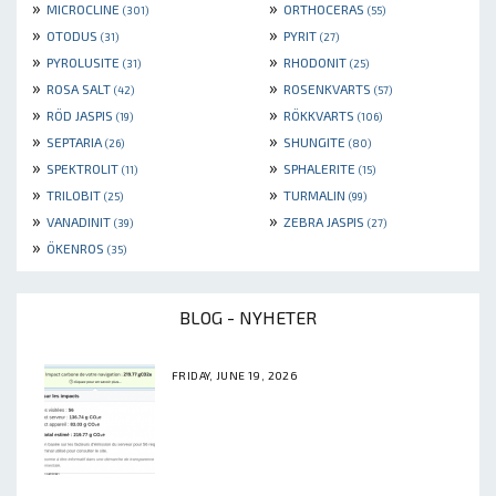
»
»
MICROCLINE
ORTHOCERAS
(301)
(55)
»
»
OTODUS
PYRIT
(31)
(27)
»
»
PYROLUSITE
RHODONIT
(31)
(25)
»
»
ROSA SALT
ROSENKVARTS
(42)
(57)
»
»
RÖD JASPIS
RÖKKVARTS
(19)
(106)
»
»
SEPTARIA
SHUNGITE
(26)
(80)
»
»
SPEKTROLIT
SPHALERITE
(11)
(15)
»
»
TRILOBIT
TURMALIN
(25)
(99)
»
»
VANADINIT
ZEBRA JASPIS
(39)
(27)
»
ÖKENROS
(35)
BLOG - NYHETER
FRIDAY, JUNE 19, 2026