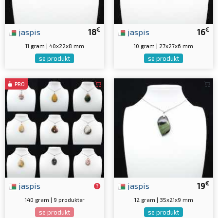
€
€
jaspis
18
jaspis
16
11 gram | 40x22x8 mm
10 gram | 27x27x6 mm
se produkt
se produkt
PRO
€
jaspis
jaspis
19
140 gram | 9 produkter
12 gram | 35x21x9 mm
se produkt
se produkt