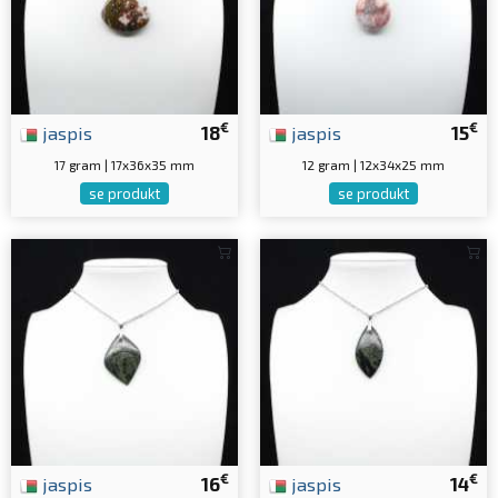
€
€
jaspis
18
jaspis
15
17 gram | 17x36x35 mm
12 gram | 12x34x25 mm
se produkt
se produkt
€
€
jaspis
16
jaspis
14