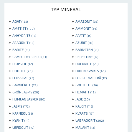
TYP MINERAL
»
»
AGAT
AMAZONIT
(125)
(35)
»
»
AMETIST
AMMONIT
(100)
(64)
»
»
ANHYDRITE
APATIT
(15)
(15)
»
»
ARAGONIT
AZURIT
(13)
(58)
»
»
BARITE
BÄRNSTEN
(41)
(21)
»
»
CAMPO DEL CIELO
CELESTINE
(23)
(19)
»
»
DIOPSIDE
DOLOMITE
(12)
(23)
»
»
EPIDOTE
FADEN KVARTS
(20)
(40)
»
»
FLUSSPAT
FÖRSTENAT TRÄ
(25)
(12)
»
»
GARNIÈRITE
GOETHITE
(23)
(26)
»
»
GRÖN JASPIS
HEMATIT
(20)
(18)
»
»
HUMLAN JASPER
JADE
(80)
(20)
»
»
JASPIS
KALCIT
(172)
(116)
»
»
KARNEOL
KVARTS
(56)
(171)
»
»
KYANIT
LABRADORIT
(14)
(202)
»
»
LEPIDOLIT
MALAKIT
(10)
(13)