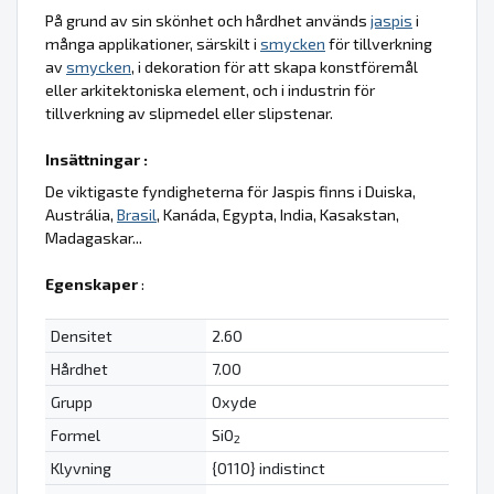
På grund av sin skönhet och hårdhet används
jaspis
i
många applikationer, särskilt i
smycken
för tillverkning
av
smycken
, i dekoration för att skapa konstföremål
eller arkitektoniska element, och i industrin för
tillverkning av slipmedel eller slipstenar.
Insättningar :
De viktigaste fyndigheterna för Jaspis finns i Duiska,
Austrália,
Brasil
, Kanáda, Egypta, India, Kasakstan,
Madagaskar...
Egenskaper
:
Densitet
2.60
Hårdhet
7.00
Grupp
Oxyde
Formel
SiO
2
Klyvning
{0110} indistinct