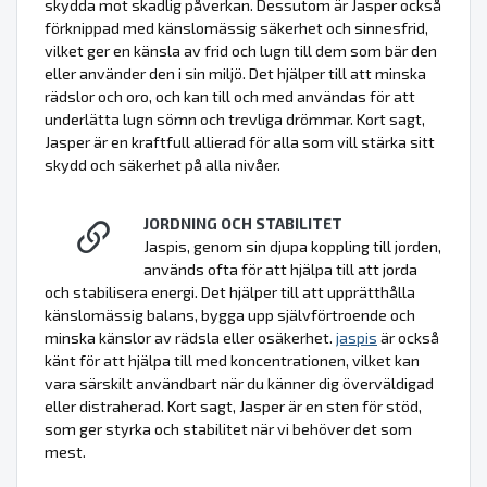
skydda mot skadlig påverkan. Dessutom är Jasper också
förknippad med känslomässig säkerhet och sinnesfrid,
vilket ger en känsla av frid och lugn till dem som bär den
eller använder den i sin miljö. Det hjälper till att minska
rädslor och oro, och kan till och med användas för att
underlätta lugn sömn och trevliga drömmar. Kort sagt,
Jasper är en kraftfull allierad för alla som vill stärka sitt
skydd och säkerhet på alla nivåer.
JORDNING OCH STABILITET
Jaspis, genom sin djupa koppling till jorden,
används ofta för att hjälpa till att jorda
och stabilisera energi. Det hjälper till att upprätthålla
känslomässig balans, bygga upp självförtroende och
minska känslor av rädsla eller osäkerhet.
jaspis
är också
känt för att hjälpa till med koncentrationen, vilket kan
vara särskilt användbart när du känner dig överväldigad
eller distraherad. Kort sagt, Jasper är en sten för stöd,
som ger styrka och stabilitet när vi behöver det som
mest.