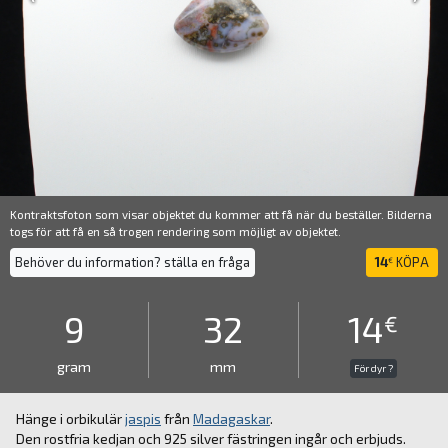
Kontraktsfoton som visar objektet du kommer att få när du beställer. Bilderna
togs för att få en så trogen rendering som möjligt av objektet.
Behöver du information? ställa en fråga
14
KÖPA
€
9
32
14
€
gram
mm
För dyr ?
Hänge i orbikulär
jaspis
från
Madagaskar
.
Den rostfria kedjan och 925 silver fästringen ingår och erbjuds.