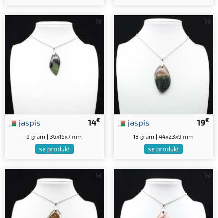
€
€
jaspis
14
jaspis
19
9 gram | 36x16x7 mm
13 gram | 44x23x9 mm
se produkt
se produkt