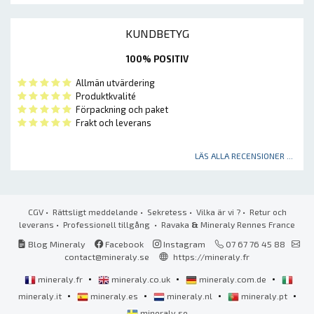
KUNDBETYG
100% POSITIV
Allmän utvärdering
Produktkvalité
Förpackning och paket
Frakt och leverans
LÄS ALLA RECENSIONER ...
CGV
•
Rättsligt meddelande
•
Sekretess
•
Vilka är vi ?
•
Retur och
leverans
•
Professionell tillgång
• Ravaka
&
Mineraly Rennes France
Blog Mineraly
Facebook
Instagram
07 67 76 45 88
contact@mineraly.se
https://mineraly.fr
•
•
•
mineraly.fr
mineraly.co.uk
mineraly.com.de
•
•
•
•
mineraly.it
mineraly.es
mineraly.nl
mineraly.pt
mineraly.se