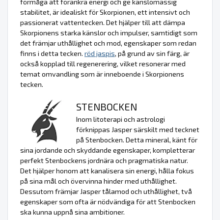
förmåga att förankra energi och ge känslomässig
stabilitet, är idealiskt för Skorpionen, ett intensivt och
passionerat vattentecken. Det hjälper till att dämpa
Skorpionens starka känslor och impulser, samtidigt som
det främjar uthållighet och mod, egenskaper som redan
finns i detta tecken.
röd jaspis
, på grund av sin färg, är
också kopplad till regenerering, vilket resonerar med
temat omvandling som är inneboende i Skorpionens
tecken.
STENBOCKEN
Inom litoterapi och astrologi
förknippas Jasper särskilt med tecknet
på Stenbocken. Detta mineral, känt för
sina jordande och skyddande egenskaper, kompletterar
perfekt Stenbockens jordnära och pragmatiska natur.
Det hjälper honom att kanalisera sin energi, hålla fokus
på sina mål och övervinna hinder med uthållighet.
Dessutom främjar Jasper tålamod och uthållighet, två
egenskaper som ofta är nödvändiga för att Stenbocken
ska kunna uppnå sina ambitioner.