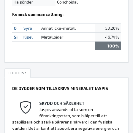
Ha sönder
Conchoidal
Kemisk sammansättning
:
O
Syre
Annat icke-metall
53.26%
Si
Kisel
Metalloider
46.74%
100%
LITOTERAPI
DE DYGDER SOM TILLSKRIVS MINERALET JASPIS
SKYDD OCH SÄKERHET
Jaspis används ofta som en
förankringssten, som hjälper till att
stabilisera och stärka bärarens närvaro i den fysiska
världen. Det är känt att absorbera negativa energier och