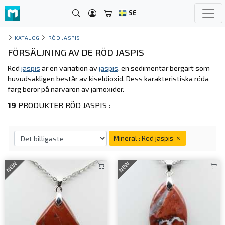
SE
KATALOG
RÖD JASPIS
FÖRSÄLJNING AV DE RÖD JASPIS
Röd
jaspis
är en variation av
jaspis
, en sedimentär bergart som
huvudsakligen består av kiseldioxid. Dess karakteristiska röda
färg beror på närvaron av järnoxider.
19
PRODUKTER RÖD JASPIS :
Mineral : Röd jaspis
NEW
NEW