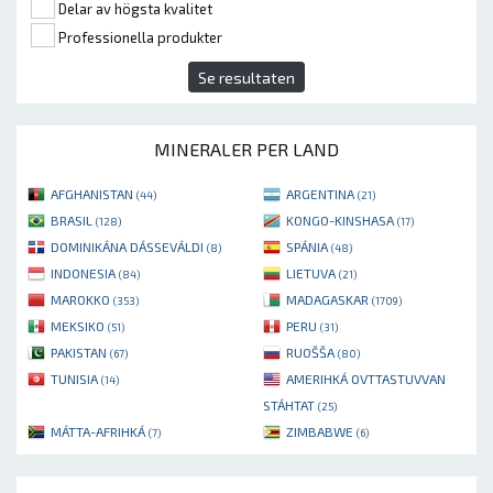
Delar av högsta kvalitet
Professionella produkter
Se resultaten
MINERALER PER LAND
AFGHANISTAN
ARGENTINA
(44)
(21)
BRASIL
KONGO-KINSHASA
(128)
(17)
DOMINIKÁNA DÁSSEVÁLDI
SPÁNIA
(8)
(48)
INDONESIA
LIETUVA
(84)
(21)
MAROKKO
MADAGASKAR
(353)
(1709)
MEKSIKO
PERU
(51)
(31)
PAKISTAN
RUOŠŠA
(67)
(80)
TUNISIA
AMERIHKÁ OVTTASTUVVAN
(14)
STÁHTAT
(25)
MÁTTA-AFRIHKÁ
ZIMBABWE
(7)
(6)