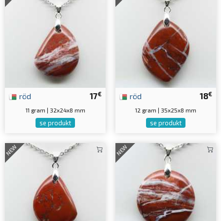
€
€
röd
17
röd
18
11 gram | 32x24x8 mm
12 gram | 35x25x8 mm
se produkt
se produkt
NEW
NEW