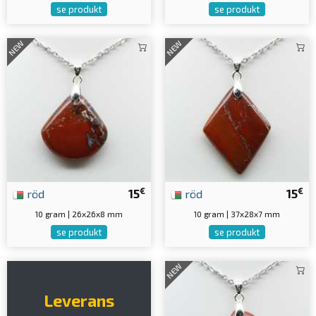
se produkt
se produkt
NEW
NEW
€
€
röd
15
röd
15
10 gram | 26x26x8 mm
10 gram | 37x28x7 mm
se produkt
se produkt
NEW
Leverans