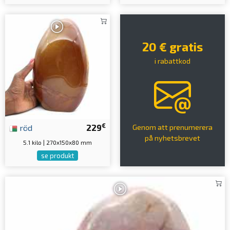
20 € gratis
i rabattkod
€
röd
229
Genom att prenumerera
på nyhetsbrevet
5.1 kilo | 270x150x80 mm
se produkt