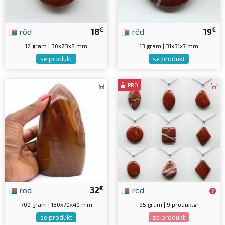
€
€
röd
18
röd
19
12 gram | 30x23x8 mm
13 gram | 31x31x7 mm
se produkt
se produkt
PRO
€
röd
32
röd
700 gram | 130x70x40 mm
95 gram | 9 produkter
se produkt
se produkt