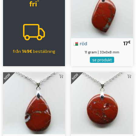
*
fri
€
röd
17
från
149€
beställning
11 gram | 33x0x8 mm
se produkt
NEW
NEW