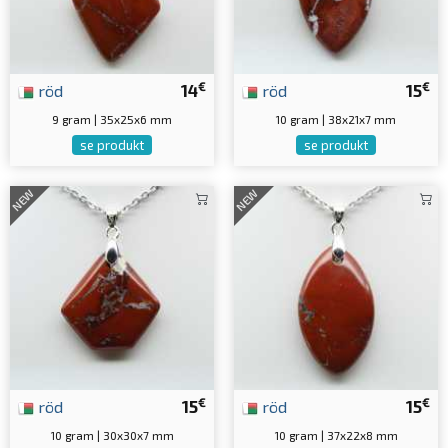
€
€
röd
14
röd
15
9 gram | 35x25x6 mm
10 gram | 38x21x7 mm
se produkt
se produkt
NEW
NEW
€
€
röd
15
röd
15
10 gram | 30x30x7 mm
10 gram | 37x22x8 mm