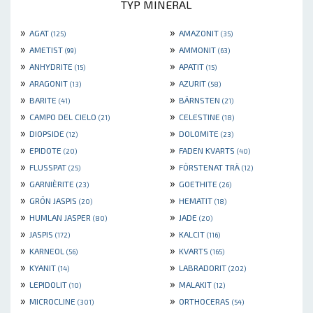
TYP MINERAL
»
»
AGAT
AMAZONIT
(125)
(35)
»
»
AMETIST
AMMONIT
(99)
(63)
»
»
ANHYDRITE
APATIT
(15)
(15)
»
»
ARAGONIT
AZURIT
(13)
(58)
»
»
BARITE
BÄRNSTEN
(41)
(21)
»
»
CAMPO DEL CIELO
CELESTINE
(21)
(18)
»
»
DIOPSIDE
DOLOMITE
(12)
(23)
»
»
EPIDOTE
FADEN KVARTS
(20)
(40)
»
»
FLUSSPAT
FÖRSTENAT TRÄ
(25)
(12)
»
»
GARNIÈRITE
GOETHITE
(23)
(26)
»
»
GRÖN JASPIS
HEMATIT
(20)
(18)
»
»
HUMLAN JASPER
JADE
(80)
(20)
»
»
JASPIS
KALCIT
(172)
(116)
»
»
KARNEOL
KVARTS
(56)
(165)
»
»
KYANIT
LABRADORIT
(14)
(202)
»
»
LEPIDOLIT
MALAKIT
(10)
(12)
»
»
MICROCLINE
ORTHOCERAS
(301)
(54)