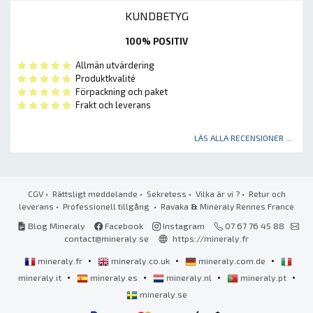
KUNDBETYG
100% POSITIV
Allmän utvärdering
Produktkvalité
Förpackning och paket
Frakt och leverans
LÄS ALLA RECENSIONER ...
CGV
•
Rättsligt meddelande
•
Sekretess
•
Vilka är vi ?
•
Retur och
leverans
•
Professionell tillgång
• Ravaka
&
Mineraly Rennes France
Blog Mineraly
Facebook
Instagram
07 67 76 45 88
contact@mineraly.se
https://mineraly.fr
•
•
•
mineraly.fr
mineraly.co.uk
mineraly.com.de
•
•
•
•
mineraly.it
mineraly.es
mineraly.nl
mineraly.pt
mineraly.se