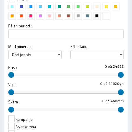
På en period :
Med mineral :
Efter land :
0 på 2499€
Pris :
0 på 24620gr.
Vikt :
0 på 460mm
Skära :
Kampanjer
Nyankomna