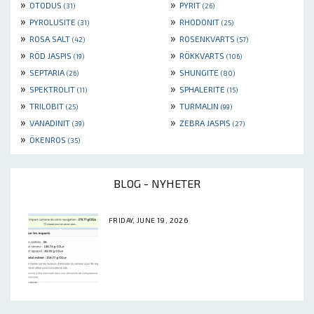
»
»
OTODUS
PYRIT
(31)
(26)
»
»
PYROLUSITE
RHODONIT
(31)
(25)
»
»
ROSA SALT
ROSENKVARTS
(42)
(57)
»
»
RÖD JASPIS
RÖKKVARTS
(19)
(106)
»
»
SEPTARIA
SHUNGITE
(26)
(80)
»
»
SPEKTROLIT
SPHALERITE
(11)
(15)
»
»
TRILOBIT
TURMALIN
(25)
(99)
»
»
VANADINIT
ZEBRA JASPIS
(39)
(27)
»
ÖKENROS
(35)
BLOG - NYHETER
FRIDAY, JUNE 19, 2026