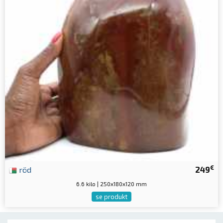
€
röd
249
6.6 kilo | 250x180x120 mm
se produkt