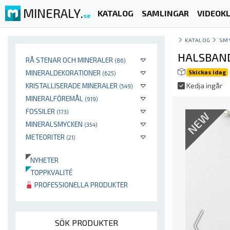
MINERALY.
KATALOG
SAMLINGAR
VIDEOKL
se
KATALOG
SM
HALSBAND
RÅ STENAR OCH MINERALER
(86)
MINERALDEKORATIONER
Skickas idag
(625)
KRISTALLISERADE MINERALER
Kedja ingår
(549)
MINERALFÖREMÅL
(919)
FOSSILER
(173)
NEW
MINERALSMYCKEN
(354)
METEORITER
(21)
NYHETER
TOPPKVALITÉ
PROFESSIONELLA PRODUKTER
SÖK PRODUKTER