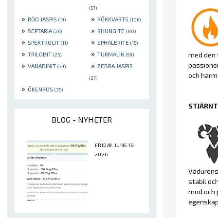
(57)
»
»
RÖD JASPIS
RÖKKVARTS
(19)
(106)
»
»
SEPTARIA
SHUNGITE
(26)
(80)
»
»
SPEKTROLIT
SPHALERITE
(11)
(15)
»
»
TRILOBIT
TURMALIN
med den t
(25)
(99)
»
»
passionen
VANADINIT
ZEBRA JASPIS
(39)
och harmo
(27)
»
ÖKENROS
(35)
STJÄRNT
BLOG - NYHETER
FRIDAY, JUNE 19,
2026
Vädurens
stabil oc
mod och p
egenskap