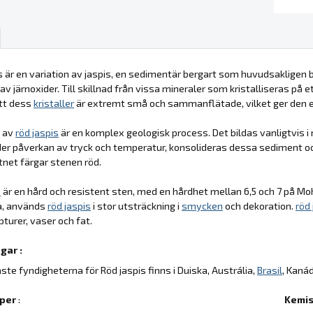
s är en variation av jaspis, en sedimentär bergart som huvudsakligen b
v järnoxider. Till skillnad från vissa mineraler som kristalliseras på et
att dess
kristaller
är extremt små och sammanflätade, vilket ger den 
t av
röd jaspis
är en komplex geologisk process. Det bildas vanligtvis i
der påverkan av tryck och temperatur, konsolideras dessa sediment o
net färgar stenen röd.
s
är en hård och resistent sten, med en hårdhet mellan 6,5 och 7 på Moh
ra, används
röd jaspis
i stor utsträckning i
smycken
och dekoration.
röd 
turer, vaser och fat.
gar :
aste fyndigheterna för Röd jaspis finns i Duiska, Austrália,
Brasil
, Kaná
per
:
Kemis