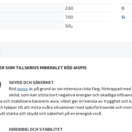
2.60
O
7.00
Si
SiO
2
ER SOM TILLSKRIVS MINERALET RÖD JASPIS
SKYDD OCH SÄKERHET
Röd
jaspis
är, på grund av sin intensiva röda färg, förknippad med
sköld, som kan stöta bort negativa energier och skadliga influen
a och stabilisera bärarens aura, vilket ger en känsla av trygghet och
h hjälper till att möta svåra situationer med självförtroende och motst
vill stärka sitt skydd och säkerhet på en energisk nivå.
JORDNING OCH STABILITET