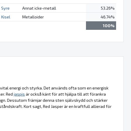
Syre
Annat icke-metall
53.26%
Kisel
Metalloider
46.74%
100%
 vital energi och styrka. Det används ofta som en energisk
ser. Red
jaspis
är också känt för att hjälpa till att förankra
 lugn. Dessutom främjar denna sten självskydd och stärker
åndskraft. Kort sagt, Red Jasper är en kraftfull allierad för