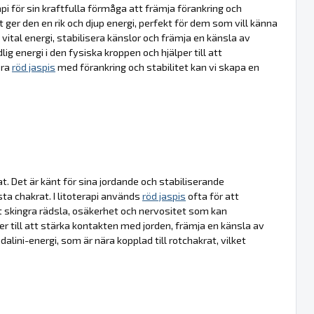
i för sin kraftfulla förmåga att främja förankring och
ket ger den en rik och djup energi, perfekt för dem som vill känna
a vital energi, stabilisera känslor och främja en känsla av
ig energi i den fysiska kroppen och hjälper till att
era
röd jaspis
med förankring och stabilitet kan vi skapa en
at. Det är känt för sina jordande och stabiliserande
ta chakrat. I litoterapi används
röd jaspis
ofta för att
tt skingra rädsla, osäkerhet och nervositet som kan
r till att stärka kontakten med jorden, främja en känsla av
alini-energi, som är nära kopplad till rotchakrat, vilket