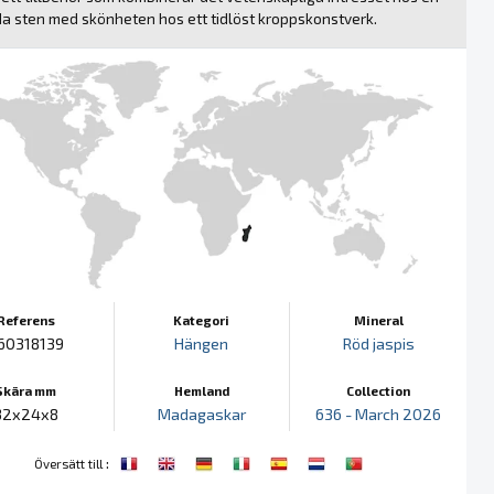
da sten med skönheten hos ett tidlöst kroppskonstverk.
Referens
Kategori
Mineral
60318139
Hängen
Röd jaspis
Skära mm
Hemland
Collection
32x24x8
Madagaskar
636 - March 2026
:
Översätt till