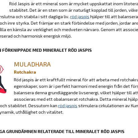
Röd Jaspis är ett mineral som är mycket uppskattat inom litoterap
stabilitet. Det är en sten som är naturligt kopplad till jorden, vil
slutna och stabila i sitt dagliga liv.
röd jaspis
hjälper till att balanser
och inre styrka. Det främjar en stark förbindelse med jorden, jordar andl
lla en känsla av verklighet och medveten närvaro. Genom att associ
serad och harmonisk energisk miljö.
 FÖRKNIPPADE MED MINERALET RÖD JASPIS
MULADHARA
Rotchakra
Röd jaspis är ett kraftfullt mineral för att arbeta med rotchakr
egenskaper, som är i perfekt harmoni med energin från det förs
balansera denna grundläggande livsenergi, vilket hjälper till a
associeras med ett obalanserat rotchakra. Detta mineral hjälpe
och stabilitet. Dessutom kan
röd jaspis
stimulera cirkulationen av Kund
ynamik, uthållighet och vitalitet.
GA GRUNDÄMNEN RELATERADE TILL MINERALET RÖD JASPIS