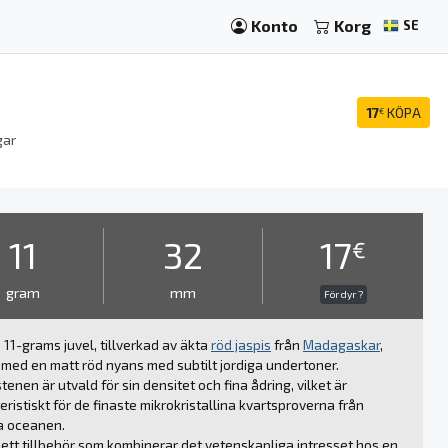
Konto
Korg
SE
17
KÖPA
€
gar
11
32
17
€
gram
mm
För dyr ?
11-grams juvel, tillverkad av äkta
röd jaspis
från
Madagaskar
,
 med en matt röd nyans med subtilt jordiga undertoner.
tenen är utvald för sin densitet och fina ådring, vilket är
eristiskt för de finaste mikrokristallina kvartsproverna från
a oceanen.
 ett tillbehör som kombinerar det vetenskapliga intresset hos en