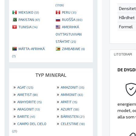
(1709)
Densitet
MEKSIKO
PERU
(51)
(31)
Hårdhet
PAKISTAN
RUOŠŠA
(67)
(80)
Formel
TUNISIA
AMERIHKÁ
(14)
OVTTASTUVVAN
STÁHTAT
(25)
MÁTTA-AFRIHKÁ
ZIMBABWE
(6)
LITOTERAPI
(7)
DE DYGD
TYP MINERAL
»
»
AGAT
AMAZONIT
(125)
(35)
»
»
AMETIST
AMMONIT
(99)
(63)
»
»
ANHYDRITE
APATIT
(15)
(15)
energiern
»
»
ARAGONIT
AZURIT
(13)
(58)
modet, oc
»
»
BARITE
BÄRNSTEN
alla som 
(41)
(21)
»
»
CAMPO DEL CIELO
CELESTINE
(18)
(21)