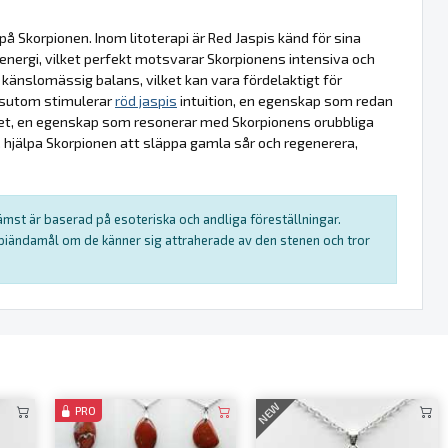
å Skorpionen. Inom litoterapi är Red Jaspis känd för sina
 energi, vilket perfekt motsvarar Skorpionens intensiva och
a känslomässig balans, vilket kan vara fördelaktigt för
essutom stimulerar
röd jaspis
intuition, en egenskap som redan
ghet, en egenskap som resonerar med Skorpionens orubbliga
t, hjälpa Skorpionen att släppa gamla sår och regenerera,
rämst är baserad på esoteriska och andliga föreställningar.
rapiändamål om de känner sig attraherade av den stenen och tror
NEW
PRO