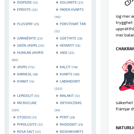
»
»
DIOPSIDE
DOLOMITE
(12)
(23)
»
»
EPIDOTE
FADEN KVARTS
(20)
sig mer an
(40)
trygghet 
»
»
FLUSSPAT
FÖRSTENAT TRÄ
(25)
upprätthå
(12)
mer balan
»
»
GARNIÈRITE
GOETHITE
(23)
(26)
»
»
GRÖN JASPIS
HEMATIT
(20)
(18)
CHAKRAN
»
»
HUMLAN JASPER
JADE
(20)
(80)
»
»
JASPIS
KALCIT
(172)
(116)
»
»
KARNEOL
KVARTS
(56)
(165)
»
»
KYANIT
LABRADORIT
(14)
(202)
»
»
LEPIDOLIT
MALAKIT
(10)
(12)
»
»
säkerhet 
MICROCLINE
ORTHOCERAS
främjar d
(301)
(54)
»
»
OTODUS
PYRIT
(31)
(26)
»
»
PYROLUSITE
RHODONIT
(31)
(25)
NATURLI
»
»
ROSA SALT
ROSENKVARTS
(42)