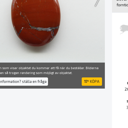
fornti
 som visar objektet du kommer att få när du beställer. Bilderna
å en så trogen rendering som möjligt av objektet.
information? ställa en fråga
17
KÖPA
€
2