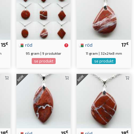
€
€
15
röd
röd
17
m
95 gram | 9 produkter
11 gram | 32x24x8 mm
se produkt
se produkt
NEW
NEW
€
€
€
18
röd
15
röd
18