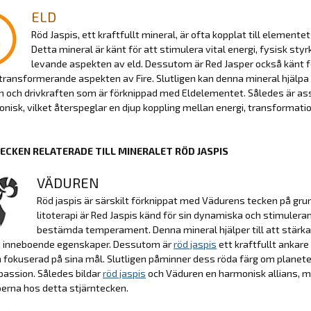
ELD
Röd Jaspis, ett kraftfullt mineral, är ofta kopplat till element
Detta mineral är känt för att stimulera vital energi, fysisk st
levande aspekten av eld. Dessutom är Red Jasper också känt för
ransformerande aspekten av Fire. Slutligen kan denna mineral hjälpa til
 och drivkraften som är förknippad med Eldelementet. Således är as
nisk, vilket återspeglar en djup koppling mellan energi, transformation
ECKEN RELATERADE TILL MINERALET RÖD JASPIS
VÄDUREN
Röd jaspis är särskilt förknippat med Vädurens tecken på gr
litoterapi är Red Jaspis känd för sin dynamiska och stimuler
bestämda temperament. Denna mineral hjälper till att stärka v
 inneboende egenskaper. Dessutom är
röd jaspis
ett kraftfullt ankare t
h fokuserad på sina mål. Slutligen påminner dess röda färg om planet
assion. Således bildar
röd jaspis
och Väduren en harmonisk allians, mi
erna hos detta stjärntecken.