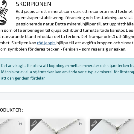
SKORPIONEN
Röd jaspis är ett mineral som särskilt resonerar med tecknet p
egenskaper stabilisering, förankring och förstärkning av vital
passionerade natur. Detta mineral hjälper till att upprätthåll
n som ofta är benägen till djupa och ibland tumultartade känslor. D
 närvarande bland infödda i detta tecken. Det främjar också uthålli
mhet. Slutligen kan
röd jaspis
hjälpa till att avgifta kroppen och sinne
om symbolen för deras tecken - Fenixen - som reser sig ur askan.
Det är viktigt att notera att kopplingen mellan mineraler och stjärntecken f
Människor av alla stjärntecken kan använda varje typ av mineral för litote
att den ger dem fördelar.
ODUKTER :
NEW
NEW