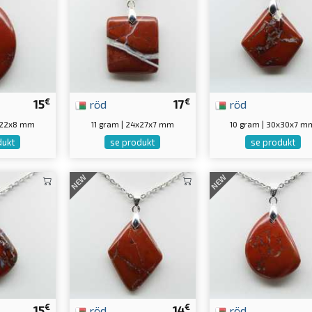
€
€
15
röd
17
röd
7x22x8 mm
11 gram | 24x27x7 mm
10 gram | 30x30x7 m
dukt
se produkt
se produkt
NEW
NEW
€
€
15
röd
14
röd