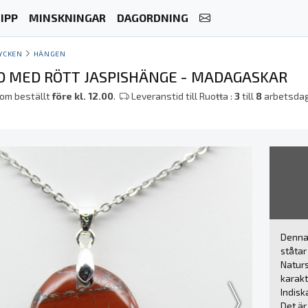
IPP
MINSKNINGAR
DAGORDNING
YCKEN
HÄNGEN
 MED RÖTT JASPISHÄNGE - MADAGASKAR
om beställt
före kl. 12.00
.
Leveranstid till Ruoŧŧa :
3
till
8
arbetsda
Denna 
ståtar
Naturs
karakt
Indisk
Det är