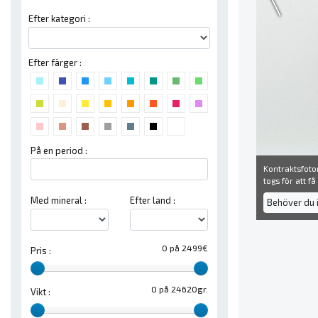
Efter kategori :
Efter färger :
På en period :
Kontraktsfoton
togs för att f
Med mineral :
Efter land :
Behöver du 
0 på 2499€
Pris :
0 på 24620gr.
Vikt :