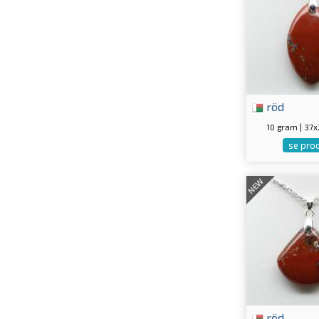
röd
10 gram | 3
se pro
NEW
röd