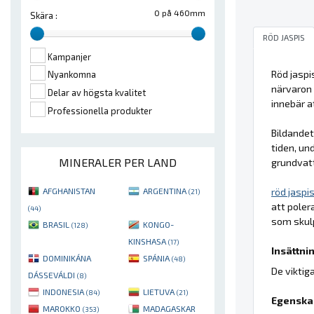
0 på 460mm
Skära :
RÖD JASPIS
Kampanjer
Röd jaspi
Nyankomna
närvaron a
Delar av högsta kvalitet
innebär 
Professionella produkter
Bildande
tiden, un
MINERALER PER LAND
grundvatt
röd jaspi
AFGHANISTAN
ARGENTINA
(21)
att pole
(44)
som skulp
BRASIL
KONGO-
(128)
KINSHASA
(17)
Insättnin
DOMINIKÁNA
SPÁNIA
(48)
De viktig
DÁSSEVÁLDI
(8)
INDONESIA
LIETUVA
(84)
(21)
Egenska
MAROKKO
MADAGASKAR
(353)