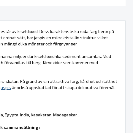
estår av kiseldioxid. Dess karakteristiska röda färg beror på
t ordnat sätt, har jaspis en mikrokristallin struktur, vilket
en mängd olika mönster och färgnyanser.
 marina miljöer där kiseldioxidrika sediment ansamlas. Med
ch förvandlas till berg. Järnoxider som kommer med
s-skalan. På grund av sin attraktiva färg, hårdhet och lätthet
jaspis
är också uppskattad för att skapa dekorativa föremål
da, Egypta, India, Kasakstan, Madagaskar...
k sammansättning
: