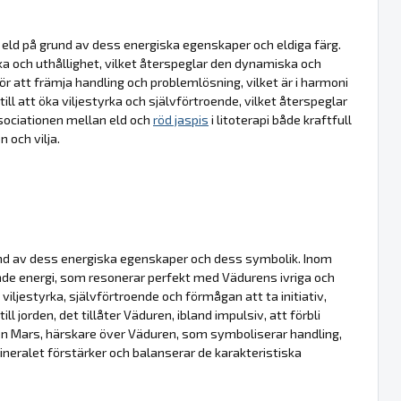
et eld på grund av dess energiska egenskaper och eldiga färg.
yrka och uthållighet, vilket återspeglar den dynamiska och
 att främja handling och problemlösning, vilket är i harmoni
l att öka viljestyrka och självförtroende, vilket återspeglar
sociationen mellan eld och
röd jaspis
i litoterapi både kraftfull
 och vilja.
und av dess energiska egenskaper och dess symbolik. Inom
ande energi, som resonerar perfekt med Vädurens ivriga och
iljestyrka, självförtroende och förmågan att ta initiativ,
ill jorden, det tillåter Väduren, ibland impulsiv, att förbli
en Mars, härskare över Väduren, som symboliserar handling,
neralet förstärker och balanserar de karakteristiska