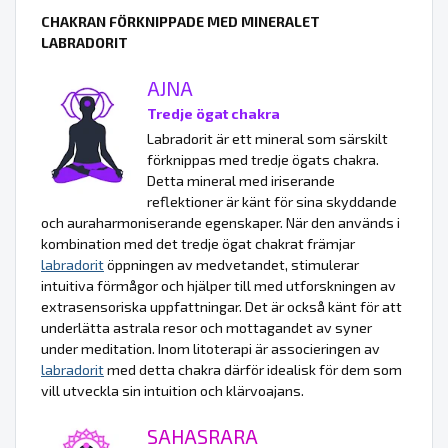
CHAKRAN FÖRKNIPPADE MED MINERALET
LABRADORIT
AJNA
Tredje ögat chakra
Labradorit är ett mineral som särskilt
förknippas med tredje ögats chakra.
Detta mineral med iriserande
reflektioner är känt för sina skyddande
och auraharmoniserande egenskaper. När den används i
kombination med det tredje ögat chakrat främjar
labradorit
öppningen av medvetandet, stimulerar
intuitiva förmågor och hjälper till med utforskningen av
extrasensoriska uppfattningar. Det är också känt för att
underlätta astrala resor och mottagandet av syner
under meditation. Inom litoterapi är associeringen av
labradorit
med detta chakra därför idealisk för dem som
vill utveckla sin intuition och klärvoajans.
SAHASRARA