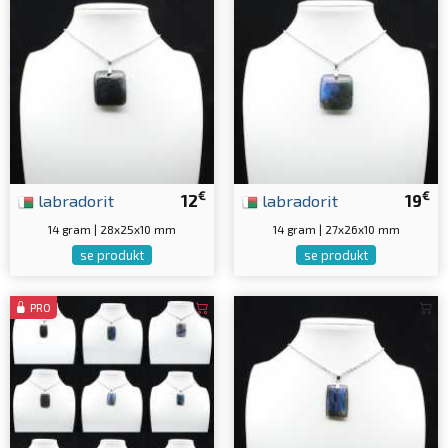
€
€
labradorit
12
labradorit
19
14 gram | 28x25x10 mm
14 gram | 27x26x10 mm
se produkt
se produkt
PRO