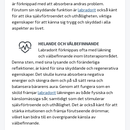
är förknippad med att absorbera andras problem.
Förutom sin skyddande funktion är
labradorit
också känt
för att öka självförtroendet och uthålligheten, viktiga
egenskaper för att känna sig trygg och skyddad i alla
aspekter av livet.
HELANDE OCH VÄLBEFINNANDE
Labradorit förknippas ofta med läkning
och välbefinnande inom litoterapiområdet.
Denna sten, med sina lysande och föränderliga
reflektioner, är känd för sina skyddande och regenerativa
egenskaper. Det skulle kunna absorbera negativa
energier och skingra dem och på så sätt rena och
balansera bärarens aura. Genom att fungera som en
sköld främjar
labradorit
läkningen av både fysiska och
känslomässiga sår, samtidigt som det stimulerar
självförtroende och uthållighet. Det är också känt för att
stärka intuitionen och främja förutseende drömmar,
vilket kan bidra till en övergripande känsla av
välbefinnande.