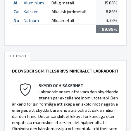
Al
Aluminium
Dålig metall
15.88%
Ca
Kalcium
Alkalisk jordmetall
8.86%
Na
Natrium
Alkalimetall
3.38%
99.99%
LITOTERAPI
DE DYGDER SOM TILLSKRIVS MINERALET LABRADORIT
SKYDD OCH SÄKERHET
Labradorit anses ofta vara den skyddande
stenen par excellence inom litoterapi. Den
är känd för sin förmåga att skapa en sköld mot negativa
energier, att skydda bärarens aura och att säkra miljön
där den finns. Det är särskilt effektivt för känsliga eller
empatiska människor, eftersom det hjälper till att
förhindra den känslomässiga och mentala trötthet som