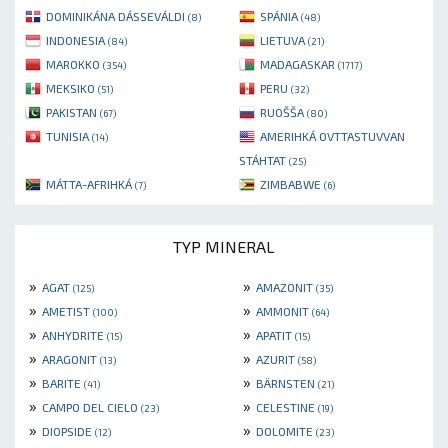
DOMINIKÁNA DÁSSEVÁLDI
SPÁNIA
(8)
(48)
INDONESIA
LIETUVA
(84)
(21)
MAROKKO
MADAGASKAR
(354)
(1717)
MEKSIKO
PERU
(51)
(32)
PAKISTAN
RUOŠŠA
(67)
(80)
TUNISIA
AMERIHKÁ OVTTASTUVVAN
(14)
STÁHTAT
(25)
MÁTTA-AFRIHKÁ
ZIMBABWE
(7)
(6)
TYP MINERAL
»
»
AGAT
AMAZONIT
(125)
(35)
»
»
AMETIST
AMMONIT
(100)
(64)
»
»
ANHYDRITE
APATIT
(15)
(15)
»
»
ARAGONIT
AZURIT
(13)
(58)
»
»
BARITE
BÄRNSTEN
(41)
(21)
»
»
CAMPO DEL CIELO
CELESTINE
(23)
(19)
»
»
DIOPSIDE
DOLOMITE
(12)
(23)