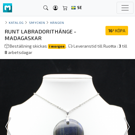
SE
KATALOG
SMYCKEN
HÄNGEN
RUNT LABRADORITHÄNGE -
16
KÖPA
€
MADAGASKAR
Beställning skickas
.
Leveranstid till Ruoŧŧa :
3
till
i morgon
8
arbetsdagar