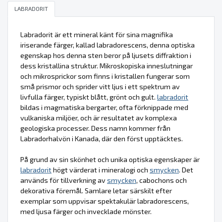
LABRADORIT
Labradorit är ett mineral känt för sina magnifika
iriserande färger, kallad labradorescens, denna optiska
egenskap hos denna sten beror på ljusets diffraktion i
dess kristallina struktur. Mikroskopiska inneslutningar
och mikrosprickor som finns i kristallen fungerar som
små prismor och sprider vitt ljus i ett spektrum av
livfulla färger, typiskt blått, grönt och gult.
labradorit
bildas i magmatiska bergarter, ofta förknippade med
vulkaniska miljöer, och är resultatet av komplexa
geologiska processer. Dess namn kommer från
Labradorhalvön i Kanada, där den först upptäcktes.
På grund av sin skönhet och unika optiska egenskaper är
labradorit
högt värderat i mineralogi och
smycken
. Det
används för tillverkning av
smycken
, cabochons och
dekorativa föremål. Samlare letar särskilt efter
exemplar som uppvisar spektakulär labradorescens,
med ljusa färger och invecklade mönster.