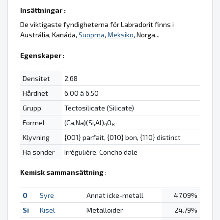
Insättningar :
De viktigaste fyndigheterna för Labradorit finns i
Austrália, Kanáda,
Suopma
,
Meksiko
, Norga...
Egenskaper
:
Densitet
2.68
Hårdhet
6.00 à 6.50
Grupp
Tectosilicate (Silicate)
Formel
(Ca,Na)(Si,Al)
O
4
8
Klyvning
{001} parfait, {010} bon, {110} distinct
Ha sönder
Irrégulière, Conchoïdale
Kemisk sammansättning
:
O
Syre
Annat icke-metall
47.09%
Si
Kisel
Metalloider
24.79%