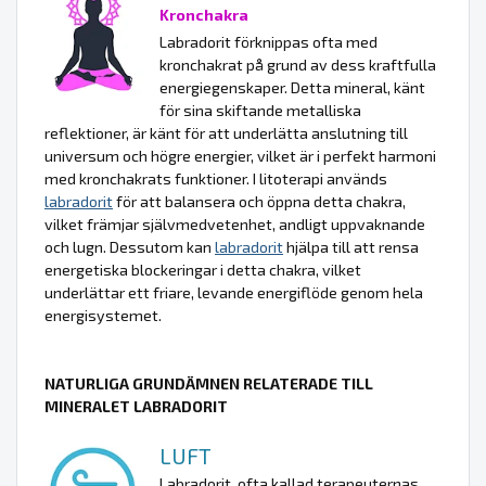
Kronchakra
Labradorit förknippas ofta med
kronchakrat på grund av dess kraftfulla
energiegenskaper. Detta mineral, känt
för sina skiftande metalliska
reflektioner, är känt för att underlätta anslutning till
universum och högre energier, vilket är i perfekt harmoni
med kronchakrats funktioner. I litoterapi används
labradorit
för att balansera och öppna detta chakra,
vilket främjar självmedvetenhet, andligt uppvaknande
och lugn. Dessutom kan
labradorit
hjälpa till att rensa
energetiska blockeringar i detta chakra, vilket
underlättar ett friare, levande energiflöde genom hela
energisystemet.
NATURLIGA GRUNDÄMNEN RELATERADE TILL
MINERALET LABRADORIT
LUFT
Labradorit, ofta kallad terapeuternas