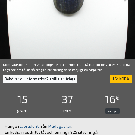
Kontraktsfoton som visar objektet du kommer att få när du beställer. Bilderna
togs för att få en så trogen rendering som möjligt av objektet.
Behöver du information? ställa en fråga
16
KÖPA
€
15
37
16
€
gram
mm
För dyr ?
Hänge i
labradorit
från
Madagaskar
.
En kedja i rostfritt stål och en ring i 925 silver ingår.