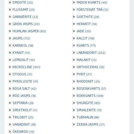
»
»
EPIDOTE
FADEN KVARTS
(20)
(40)
»
»
FLUSSPAT
FÖRSTENAT TRÄ
(25)
(12)
»
»
GARNIÈRITE
GOETHITE
(23)
(26)
»
»
GRÖN JASPIS
HEMATIT
(20)
(18)
»
»
HUMLAN JASPER
JADE
(80)
(20)
»
»
JASPIS
KALCIT
(172)
(116)
»
»
KARNEOL
KVARTS
(56)
(171)
»
»
KYANIT
LABRADORIT
(14)
(202)
»
»
LEPIDOLIT
MALAKIT
(10)
(13)
»
»
MICROCLINE
ORTHOCERAS
(301)
(55)
»
»
OTODUS
PYRIT
(31)
(27)
»
»
PYROLUSITE
RHODONIT
(31)
(25)
»
»
ROSA SALT
ROSENKVARTS
(42)
(57)
»
»
RÖD JASPIS
RÖKKVARTS
(19)
(106)
»
»
SEPTARIA
SHUNGITE
(26)
(80)
»
»
SPEKTROLIT
SPHALERITE
(11)
(15)
»
»
TRILOBIT
TURMALIN
(25)
(99)
»
»
VANADINIT
ZEBRA JASPIS
(39)
(27)
»
ÖKENROS
(35)