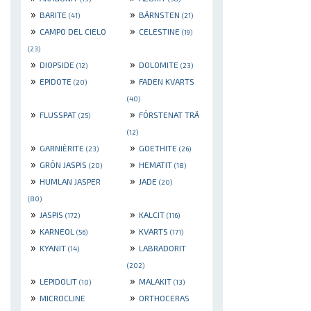
»
»
BARITE
BÄRNSTEN
(41)
(21)
»
»
CAMPO DEL CIELO
CELESTINE
(19)
(23)
»
»
DIOPSIDE
DOLOMITE
(12)
(23)
»
»
EPIDOTE
FADEN KVARTS
(20)
(40)
»
»
FLUSSPAT
FÖRSTENAT TRÄ
(25)
(12)
»
»
GARNIÈRITE
GOETHITE
(23)
(26)
»
»
GRÖN JASPIS
HEMATIT
(20)
(18)
»
»
HUMLAN JASPER
JADE
(20)
(80)
»
»
JASPIS
KALCIT
(172)
(116)
»
»
KARNEOL
KVARTS
(56)
(171)
»
»
KYANIT
LABRADORIT
(14)
(202)
»
»
LEPIDOLIT
MALAKIT
(10)
(13)
»
»
MICROCLINE
ORTHOCERAS