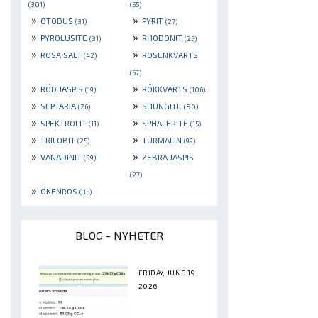
(301)
(55)
»
»
OTODUS
PYRIT
(31)
(27)
»
»
PYROLUSITE
RHODONIT
(31)
(25)
»
»
ROSA SALT
ROSENKVARTS
(42)
(57)
»
»
RÖD JASPIS
RÖKKVARTS
(19)
(106)
»
»
SEPTARIA
SHUNGITE
(26)
(80)
»
»
SPEKTROLIT
SPHALERITE
(11)
(15)
»
»
TRILOBIT
TURMALIN
(25)
(99)
»
»
VANADINIT
ZEBRA JASPIS
(39)
(27)
»
ÖKENROS
(35)
BLOG - NYHETER
FRIDAY, JUNE 19,
2026