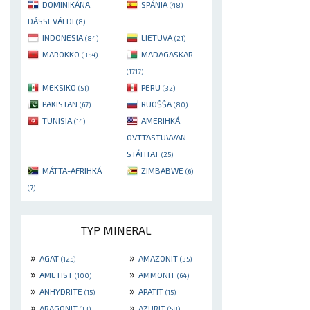
DOMINIKÁNA
SPÁNIA
(48)
DÁSSEVÁLDI
(8)
INDONESIA
LIETUVA
(84)
(21)
MAROKKO
MADAGASKAR
(354)
(1717)
MEKSIKO
PERU
(51)
(32)
PAKISTAN
RUOŠŠA
(67)
(80)
TUNISIA
AMERIHKÁ
(14)
OVTTASTUVVAN
STÁHTAT
(25)
MÁTTA-AFRIHKÁ
ZIMBABWE
(6)
(7)
TYP MINERAL
»
»
AGAT
AMAZONIT
(125)
(35)
»
»
AMETIST
AMMONIT
(100)
(64)
»
»
ANHYDRITE
APATIT
(15)
(15)
»
»
ARAGONIT
AZURIT
(13)
(58)