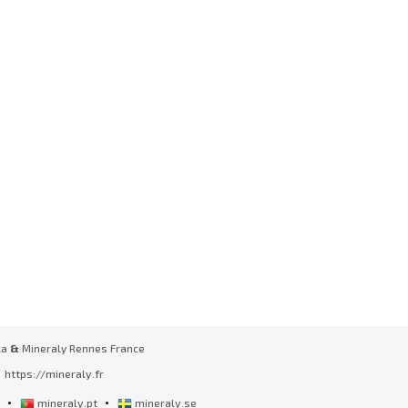
ka
&
Mineraly Rennes France
https://mineraly.fr
•
•
l
mineraly.pt
mineraly.se