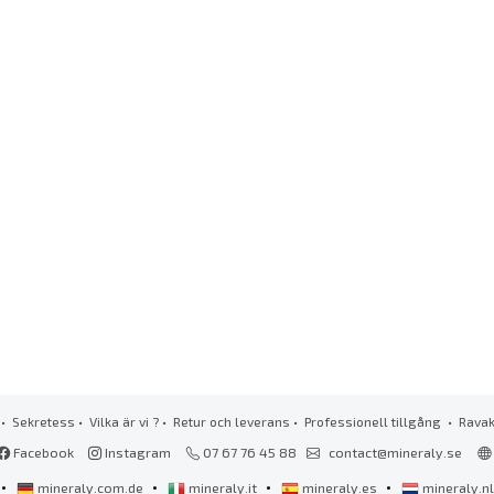
•
Sekretess
•
Vilka är vi ?
•
Retur och leverans
•
Professionell tillgång
• Rava
Facebook
Instagram
07 67 76 45 88
contact@mineraly.se
•
•
•
•
mineraly.com.de
mineraly.it
mineraly.es
mineraly.n