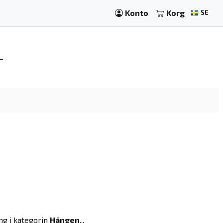
Konto
Korg
SE
L
ng i kategorin
Hängen
...