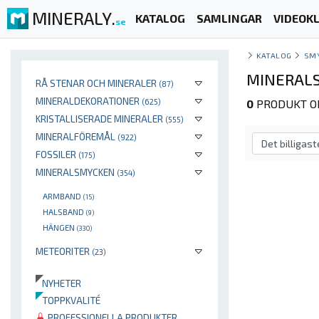
MINERALY.
KATALOG
SAMLINGAR
VIDEOKL
se
KATALOG
SM
MINERALS
RÅ STENAR OCH MINERALER
(87)
MINERALDEKORATIONER
(625)
0
PRODUKT OP
KRISTALLISERADE MINERALER
(555)
MINERALFÖREMÅL
(922)
FOSSILER
(175)
MINERALSMYCKEN
(354)
ARMBAND
(15)
HALSBAND
(9)
HÄNGEN
(330)
METEORITER
(23)
NYHETER
TOPPKVALITÉ
PROFESSIONELLA PRODUKTER