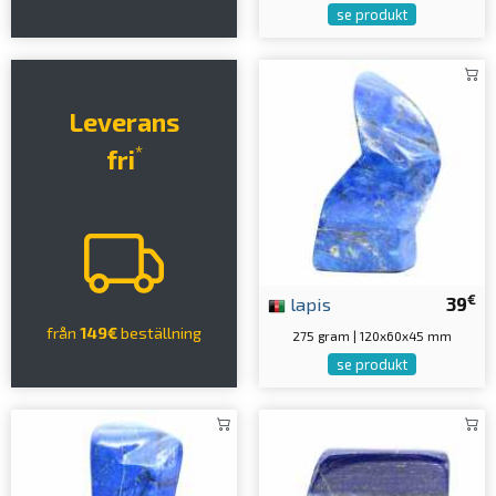
se produkt
Leverans
*
fri
€
lapis
39
från
149€
beställning
275 gram | 120x60x45 mm
se produkt