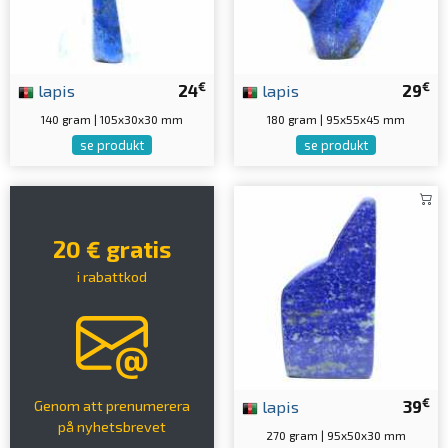
€
€
lapis
24
lapis
29
140 gram | 105x30x30 mm
180 gram | 95x55x45 mm
se produkt
se produkt
20 € gratis
i rabattkod
€
lapis
39
Genom att prenumerera
på nyhetsbrevet
270 gram | 95x50x30 mm