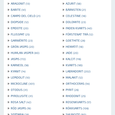
»
»
ARAGONIT
AZURIT
(13)
(58)
»
»
BARITE
BÄRNSTEN
(41)
(21)
»
»
CAMPO DEL CIELO
CELESTINE
(21)
(18)
»
»
DIOPSIDE
DOLOMITE
(12)
(23)
»
»
EPIDOTE
FADEN KVARTS
(20)
(40)
»
»
FLUSSPAT
FÖRSTENAT TRÄ
(25)
(12)
»
»
GARNIÈRITE
GOETHITE
(23)
(26)
»
»
GRÖN JASPIS
HEMATIT
(20)
(18)
»
»
HUMLAN JASPER
JADE
(80)
(20)
»
»
JASPIS
KALCIT
(172)
(116)
»
»
KARNEOL
KVARTS
(56)
(165)
»
»
KYANIT
LABRADORIT
(14)
(202)
»
»
LEPIDOLIT
MALAKIT
(10)
(12)
»
»
MICROCLINE
ORTHOCERAS
(301)
(54)
»
»
OTODUS
PYRIT
(31)
(26)
»
»
PYROLUSITE
RHODONIT
(31)
(25)
»
»
ROSA SALT
ROSENKVARTS
(42)
(57)
»
»
RÖD JASPIS
RÖKKVARTS
(19)
(106)
»
»
SEPTARIA
SHUNGITE
(26)
(80)