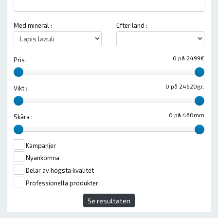
Med mineral :
Efter land :
0 på 2499€
Pris :
0 på 24620gr.
Vikt :
0 på 460mm
Skära :
Kampanjer
Nyankomna
Delar av högsta kvalitet
Professionella produkter
Se resultaten