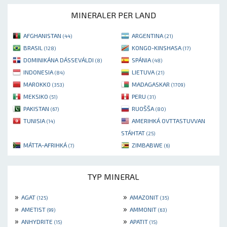
MINERALER PER LAND
AFGHANISTAN
ARGENTINA
(44)
(21)
BRASIL
KONGO-KINSHASA
(128)
(17)
DOMINIKÁNA DÁSSEVÁLDI
SPÁNIA
(8)
(48)
INDONESIA
LIETUVA
(84)
(21)
MAROKKO
MADAGASKAR
(353)
(1709)
MEKSIKO
PERU
(51)
(31)
PAKISTAN
RUOŠŠA
(67)
(80)
TUNISIA
AMERIHKÁ OVTTASTUVVAN
(14)
STÁHTAT
(25)
MÁTTA-AFRIHKÁ
ZIMBABWE
(7)
(6)
TYP MINERAL
»
»
AGAT
AMAZONIT
(125)
(35)
»
»
AMETIST
AMMONIT
(99)
(63)
»
»
ANHYDRITE
APATIT
(15)
(15)