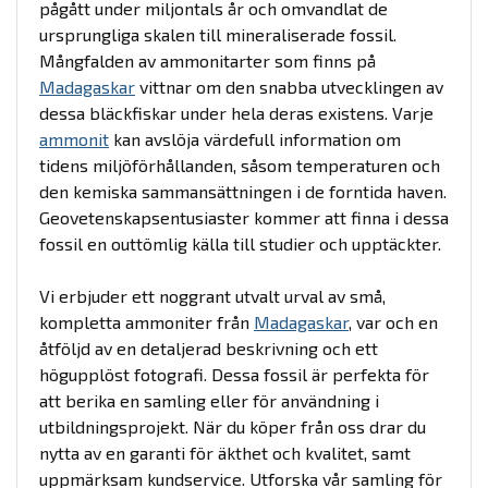
pågått under miljontals år och omvandlat de
ursprungliga skalen till mineraliserade fossil.
Mångfalden av ammonitarter som finns på
Madagaskar
vittnar om den snabba utvecklingen av
dessa bläckfiskar under hela deras existens. Varje
ammonit
kan avslöja värdefull information om
tidens miljöförhållanden, såsom temperaturen och
den kemiska sammansättningen i de forntida haven.
Geovetenskapsentusiaster kommer att finna i dessa
fossil en outtömlig källa till studier och upptäckter.
Vi erbjuder ett noggrant utvalt urval av små,
kompletta ammoniter från
Madagaskar
, var och en
åtföljd av en detaljerad beskrivning och ett
högupplöst fotografi. Dessa fossil är perfekta för
att berika en samling eller för användning i
utbildningsprojekt. När du köper från oss drar du
nytta av en garanti för äkthet och kvalitet, samt
uppmärksam kundservice. Utforska vår samling för