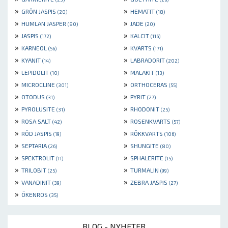
»
»
GRÖN JASPIS
HEMATIT
(20)
(18)
»
»
HUMLAN JASPER
JADE
(80)
(20)
»
»
JASPIS
KALCIT
(172)
(116)
»
»
KARNEOL
KVARTS
(56)
(171)
»
»
KYANIT
LABRADORIT
(14)
(202)
»
»
LEPIDOLIT
MALAKIT
(10)
(13)
»
»
MICROCLINE
ORTHOCERAS
(301)
(55)
»
»
OTODUS
PYRIT
(31)
(27)
»
»
PYROLUSITE
RHODONIT
(31)
(25)
»
»
ROSA SALT
ROSENKVARTS
(42)
(57)
»
»
RÖD JASPIS
RÖKKVARTS
(19)
(106)
»
»
SEPTARIA
SHUNGITE
(26)
(80)
»
»
SPEKTROLIT
SPHALERITE
(11)
(15)
»
»
TRILOBIT
TURMALIN
(25)
(99)
»
»
VANADINIT
ZEBRA JASPIS
(39)
(27)
»
ÖKENROS
(35)
BLOG - NYHETER