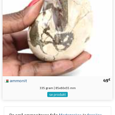
€
ammonit
49
335 gram | 85x60x55 mm
se produkt
De små ammoniterna från
Madagaskar
är
fossiler