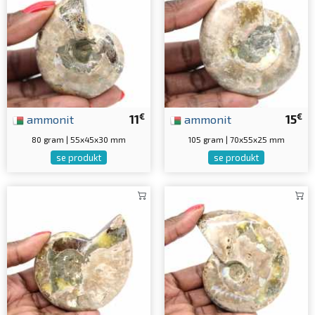
€
€
ammonit
11
ammonit
15
80 gram | 55x45x30 mm
105 gram | 70x55x25 mm
se produkt
se produkt