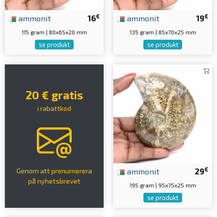
€
€
ammonit
16
ammonit
19
115 gram | 80x65x20 mm
135 gram | 85x70x25 mm
se produkt
se produkt
20 € gratis
i rabattkod
€
ammonit
29
Genom att prenumerera
på nyhetsbrevet
195 gram | 95x75x25 mm
se produkt