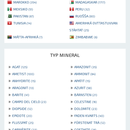
MAROKKO
MADAGASKAR
(354)
(1717)
MEKSIKO
PERU
(51)
(32)
PAKISTAN
RUOŠŠA
(67)
(80)
TUNISIA
AMERIHKÁ OVTTASTUVVAN
(14)
STÁHTAT
(25)
MÁTTA-AFRIHKÁ
ZIMBABWE
(7)
(6)
TYP MINERAL
»
»
AGAT
AMAZONIT
(125)
(35)
»
»
AMETIST
AMMONIT
(100)
(64)
»
»
ANHYDRITE
APATIT
(15)
(15)
»
»
ARAGONIT
AZURIT
(13)
(58)
»
»
BARITE
BÄRNSTEN
(41)
(21)
»
»
CAMPO DEL CIELO
CELESTINE
(23)
(19)
»
»
DIOPSIDE
DOLOMITE
(12)
(23)
»
»
EPIDOTE
FADEN KVARTS
(20)
(40)
»
»
FLUSSPAT
FÖRSTENAT TRÄ
(25)
(12)
»
»
GARNIÈRITE
GOETHITE
(23)
(26)