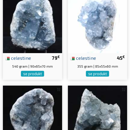
€
€
celestine
79
celestine
45
540 gram | 90x65x70 mm
355 gram | 85x55x60 mm
se produkt
se produkt