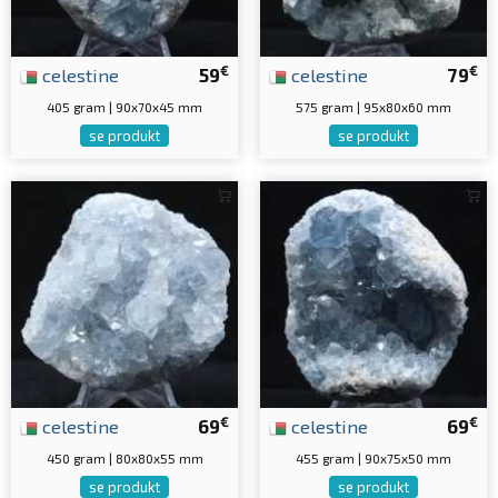
€
€
celestine
59
celestine
79
405 gram | 90x70x45 mm
575 gram | 95x80x60 mm
se produkt
se produkt
€
€
celestine
69
celestine
69
450 gram | 80x80x55 mm
455 gram | 90x75x50 mm
se produkt
se produkt