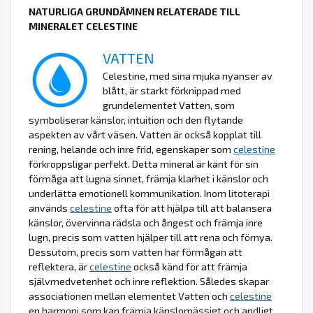
NATURLIGA GRUNDÄMNEN RELATERADE TILL
MINERALET CELESTINE
VATTEN
Celestine, med sina mjuka nyanser av
blått, är starkt förknippad med
grundelementet Vatten, som
symboliserar känslor, intuition och den flytande
aspekten av vårt väsen. Vatten är också kopplat till
rening, helande och inre frid, egenskaper som
celestine
förkroppsligar perfekt. Detta mineral är känt för sin
förmåga att lugna sinnet, främja klarhet i känslor och
underlätta emotionell kommunikation. Inom litoterapi
används
celestine
ofta för att hjälpa till att balansera
känslor, övervinna rädsla och ångest och främja inre
lugn, precis som vatten hjälper till att rena och förnya.
Dessutom, precis som vatten har förmågan att
reflektera, är
celestine
också känd för att främja
självmedvetenhet och inre reflektion. Således skapar
associationen mellan elementet Vatten och
celestine
en harmoni som kan främja känslomässigt och andligt