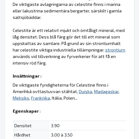
De viktigaste avlagringarna av celestite finns i marina
eller lakustrina sedimentära bergarter, särskilt i gamla
saltsjöbäddar.
Celestite är ett relativt mjukt och ömtåligt mineral, med
låg densitet. Dess blå färg gör det till ett mineral som
uppskattas av samlare. På grund av sin strontiumhalt
har celestite viktiga industriella tillämpningar.
strontium
används vid tillverkning av fyrverkerier för att få en
intensiv röd färg.
Insättningar :
De viktigaste fyndigheterna för Celestine finns i
Amerihká ovttastuvvan stáhtat,
Duiska
,
Madagaskar
,
Meksiko
,
Frankriika
, Itália, Polen...
Egenskaper
:
Densitet
3.90
Hårdhet
3.00 à 3.50