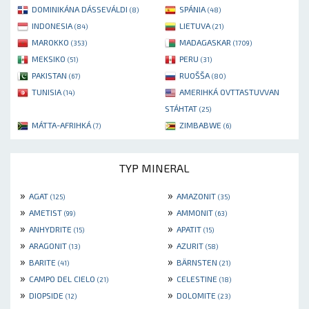
DOMINIKÁNA DÁSSEVÁLDI
SPÁNIA
(8)
(48)
INDONESIA
LIETUVA
(84)
(21)
MAROKKO
MADAGASKAR
(353)
(1709)
MEKSIKO
PERU
(51)
(31)
PAKISTAN
RUOŠŠA
(67)
(80)
TUNISIA
AMERIHKÁ OVTTASTUVVAN
(14)
STÁHTAT
(25)
MÁTTA-AFRIHKÁ
ZIMBABWE
(7)
(6)
TYP MINERAL
»
»
AGAT
AMAZONIT
(125)
(35)
»
»
AMETIST
AMMONIT
(99)
(63)
»
»
ANHYDRITE
APATIT
(15)
(15)
»
»
ARAGONIT
AZURIT
(13)
(58)
»
»
BARITE
BÄRNSTEN
(41)
(21)
»
»
CAMPO DEL CIELO
CELESTINE
(21)
(18)
»
»
DIOPSIDE
DOLOMITE
(12)
(23)