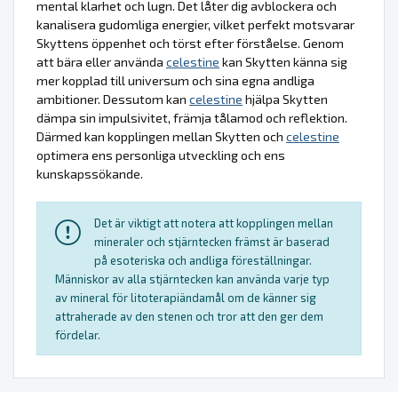
mental klarhet och lugn. Det låter dig avblockera och
kanalisera gudomliga energier, vilket perfekt motsvarar
Skyttens öppenhet och törst efter förståelse. Genom
att bära eller använda
celestine
kan Skytten känna sig
mer kopplad till universum och sina egna andliga
ambitioner. Dessutom kan
celestine
hjälpa Skytten
dämpa sin impulsivitet, främja tålamod och reflektion.
Därmed kan kopplingen mellan Skytten och
celestine
optimera ens personliga utveckling och ens
kunskapssökande.
Det är viktigt att notera att kopplingen mellan
mineraler och stjärntecken främst är baserad
på esoteriska och andliga föreställningar.
Människor av alla stjärntecken kan använda varje typ
av mineral för litoterapiändamål om de känner sig
attraherade av den stenen och tror att den ger dem
fördelar.