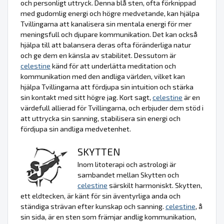
och personligt uttryck. Denna blå sten, ofta förknippad
med gudomlig energi och högre medvetande, kan hjälpa
Tvillingarna att kanalisera sin mentala energi för mer
meningsfull och djupare kommunikation. Det kan också
hjälpa till att balansera deras ofta föränderliga natur
och ge dem en känsla av stabilitet. Dessutom är
celestine
känd för att underlätta meditation och
kommunikation med den andliga världen, vilket kan
hjälpa Tvillingarna att fördjupa sin intuition och stärka
sin kontakt med sitt högre jag. Kort sagt,
celestine
är en
värdefull allierad för Tvillingarna, och erbjuder dem stöd i
att uttrycka sin sanning, stabilisera sin energi och
fördjupa sin andliga medvetenhet.
SKYTTEN
Inom litoterapi och astrologi är
sambandet mellan Skytten och
celestine
särskilt harmoniskt. Skytten,
ett eldtecken, är känt för sin äventyrliga anda och
ständiga strävan efter kunskap och sanning.
celestine
, å
sin sida, är en sten som främjar andlig kommunikation,