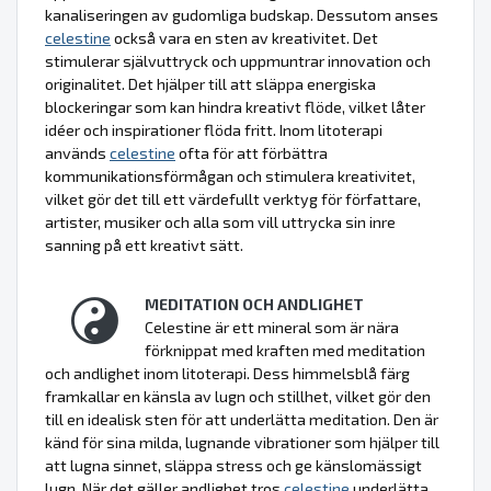
kanaliseringen av gudomliga budskap. Dessutom anses
celestine
också vara en sten av kreativitet. Det
stimulerar självuttryck och uppmuntrar innovation och
originalitet. Det hjälper till att släppa energiska
blockeringar som kan hindra kreativt flöde, vilket låter
idéer och inspirationer flöda fritt. Inom litoterapi
används
celestine
ofta för att förbättra
kommunikationsförmågan och stimulera kreativitet,
vilket gör det till ett värdefullt verktyg för författare,
artister, musiker och alla som vill uttrycka sin inre
sanning på ett kreativt sätt.
MEDITATION OCH ANDLIGHET
Celestine är ett mineral som är nära
förknippat med kraften med meditation
och andlighet inom litoterapi. Dess himmelsblå färg
framkallar en känsla av lugn och stillhet, vilket gör den
till en idealisk sten för att underlätta meditation. Den är
känd för sina milda, lugnande vibrationer som hjälper till
att lugna sinnet, släppa stress och ge känslomässigt
lugn. När det gäller andlighet tros
celestine
underlätta