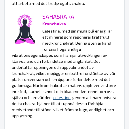
att arbeta med det tredje ögats chakra.
SAHASRARA
Kronchakra
Celestine, med sin milda blå energi, är
ett mineral som resonerar kraftfullt
med kronchakrat. Denna sten är känd
för sina höga andliga
vibrationsegenskaper, som främjar utvecklingen av
klärvoajans och förbindelse med änglariket. Det
underlättar öppningen och uppvaknandet av
kronchakrat, vilket möjliggör en bättre förståelse av vår
plats i universum och en djupare förbindelse med det
gudomliga. När kronchakrat är i balans upplever vi större
inre frid, klarhet i sinnet och ökad medvetenhet om oss
själva och omvärlden.
celestine
, genom att harmonisera
detta chakra, hjälper till att uppnå dessa förhöjda
medvetandetillstånd, vilket främjar lugn, andlighet och
upplysning.