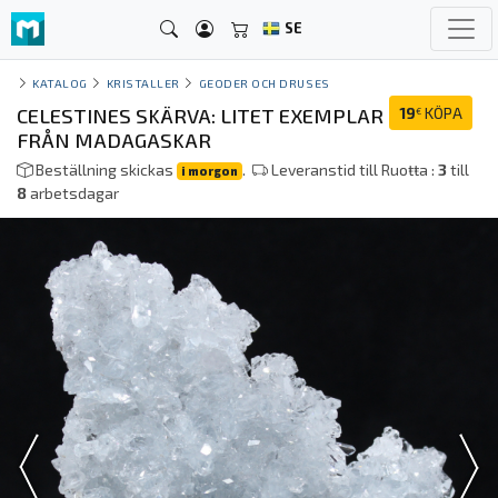
SE
KATALOG
KRISTALLER
GEODER OCH DRUSES
CELESTINES SKÄRVA: LITET EXEMPLAR
19
KÖPA
€
FRÅN MADAGASKAR
Beställning skickas
.
Leveranstid till Ruoŧŧa :
3
till
i morgon
8
arbetsdagar