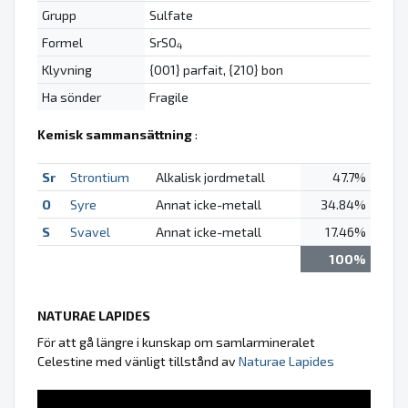
Grupp
Sulfate
Formel
SrSO
4
Klyvning
{001} parfait, {210} bon
Ha sönder
Fragile
Kemisk sammansättning
:
Sr
Strontium
Alkalisk jordmetall
47.7%
O
Syre
Annat icke-metall
34.84%
S
Svavel
Annat icke-metall
17.46%
100%
NATURAE LAPIDES
För att gå längre i kunskap om samlarmineralet
Celestine med vänligt tillstånd av
Naturae Lapides