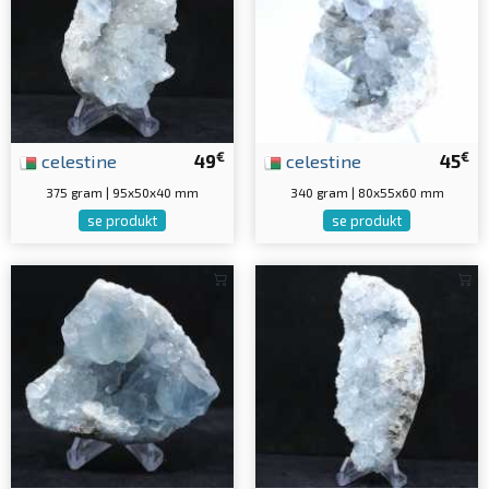
€
€
celestine
49
celestine
45
375 gram | 95x50x40 mm
340 gram | 80x55x60 mm
se produkt
se produkt