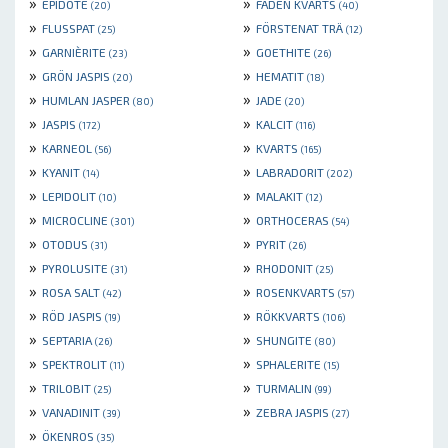
»
»
EPIDOTE
FADEN KVARTS
(20)
(40)
»
»
FLUSSPAT
FÖRSTENAT TRÄ
(25)
(12)
»
»
GARNIÈRITE
GOETHITE
(23)
(26)
»
»
GRÖN JASPIS
HEMATIT
(20)
(18)
»
»
HUMLAN JASPER
JADE
(80)
(20)
»
»
JASPIS
KALCIT
(172)
(116)
»
»
KARNEOL
KVARTS
(56)
(165)
»
»
KYANIT
LABRADORIT
(14)
(202)
»
»
LEPIDOLIT
MALAKIT
(10)
(12)
»
»
MICROCLINE
ORTHOCERAS
(301)
(54)
»
»
OTODUS
PYRIT
(31)
(26)
»
»
PYROLUSITE
RHODONIT
(31)
(25)
»
»
ROSA SALT
ROSENKVARTS
(42)
(57)
»
»
RÖD JASPIS
RÖKKVARTS
(19)
(106)
»
»
SEPTARIA
SHUNGITE
(26)
(80)
»
»
SPEKTROLIT
SPHALERITE
(11)
(15)
»
»
TRILOBIT
TURMALIN
(25)
(99)
»
»
VANADINIT
ZEBRA JASPIS
(39)
(27)
»
ÖKENROS
(35)