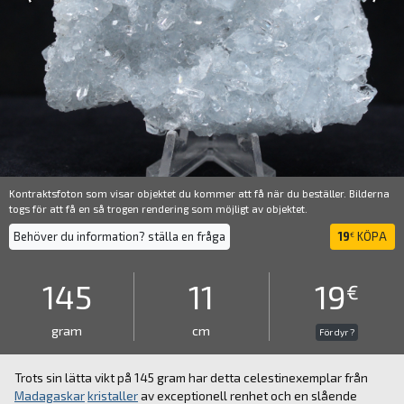
Kontraktsfoton som visar objektet du kommer att få när du beställer. Bilderna
togs för att få en så trogen rendering som möjligt av objektet.
Behöver du information? ställa en fråga
19
KÖPA
€
145
11
19
€
gram
cm
För dyr ?
Trots sin lätta vikt på 145 gram har detta celestinexemplar från
Madagaskar
kristaller
av exceptionell renhet och en slående