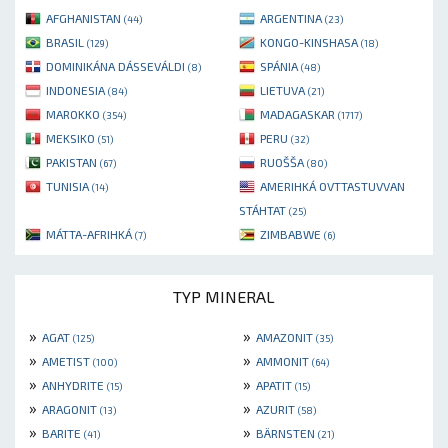
AFGHANISTAN
ARGENTINA
(44)
(23)
BRASIL
KONGO-KINSHASA
(129)
(18)
DOMINIKÁNA DÁSSEVÁLDI
SPÁNIA
(8)
(48)
INDONESIA
LIETUVA
(84)
(21)
MAROKKO
MADAGASKAR
(354)
(1717)
MEKSIKO
PERU
(51)
(32)
PAKISTAN
RUOŠŠA
(67)
(80)
TUNISIA
AMERIHKÁ OVTTASTUVVAN
(14)
STÁHTAT
(25)
MÁTTA-AFRIHKÁ
ZIMBABWE
(7)
(6)
TYP MINERAL
»
»
AGAT
AMAZONIT
(125)
(35)
»
»
AMETIST
AMMONIT
(100)
(64)
»
»
ANHYDRITE
APATIT
(15)
(15)
»
»
ARAGONIT
AZURIT
(13)
(58)
»
»
BARITE
BÄRNSTEN
(41)
(21)