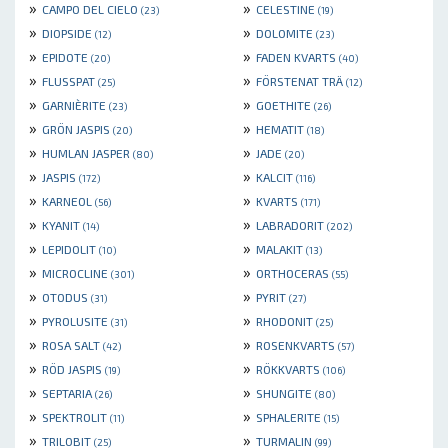
»
»
CAMPO DEL CIELO
CELESTINE
(23)
(19)
»
»
DIOPSIDE
DOLOMITE
(12)
(23)
»
»
EPIDOTE
FADEN KVARTS
(20)
(40)
»
»
FLUSSPAT
FÖRSTENAT TRÄ
(25)
(12)
»
»
GARNIÈRITE
GOETHITE
(23)
(26)
»
»
GRÖN JASPIS
HEMATIT
(20)
(18)
»
»
HUMLAN JASPER
JADE
(80)
(20)
»
»
JASPIS
KALCIT
(172)
(116)
»
»
KARNEOL
KVARTS
(56)
(171)
»
»
KYANIT
LABRADORIT
(14)
(202)
»
»
LEPIDOLIT
MALAKIT
(10)
(13)
»
»
MICROCLINE
ORTHOCERAS
(301)
(55)
»
»
OTODUS
PYRIT
(31)
(27)
»
»
PYROLUSITE
RHODONIT
(31)
(25)
»
»
ROSA SALT
ROSENKVARTS
(42)
(57)
»
»
RÖD JASPIS
RÖKKVARTS
(19)
(106)
»
»
SEPTARIA
SHUNGITE
(26)
(80)
»
»
SPEKTROLIT
SPHALERITE
(11)
(15)
»
»
TRILOBIT
TURMALIN
(25)
(99)