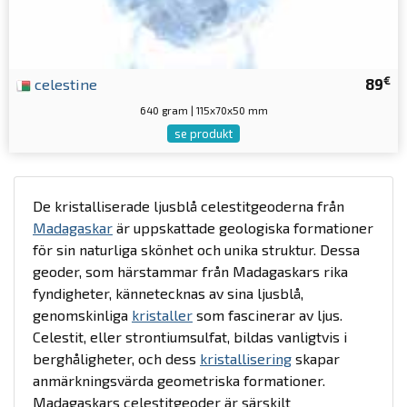
€
celestine
89
640 gram | 115x70x50 mm
se produkt
De kristalliserade ljusblå celestitgeoderna från
Madagaskar
är uppskattade geologiska formationer
för sin naturliga skönhet och unika struktur. Dessa
geoder, som härstammar från Madagaskars rika
fyndigheter, kännetecknas av sina ljusblå,
genomskinliga
kristaller
som fascinerar av ljus.
Celestit, eller strontiumsulfat, bildas vanligtvis i
berghåligheter, och dess
kristallisering
skapar
anmärkningsvärda geometriska formationer.
Madagaskars celestitgeoder är särskilt