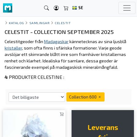
SE
KATALOG
SAMLINGAR
CELESTIT
CELESTIT - COLLECTION SEPTEMBER 2025
Celestitgeoder från
Madagaskar
kännetecknas av sina ljusblå
kristaller
, som ofta finns i sfäriska formationer. Varje geode
avslöjar ett skimrande blått inre som framhäver kristallernas
renhet och klarhet. Idealiska för samlare, dessa geoder är
fascinerande exempel på madagaskisk mineralmångfald.
4
PRODUKTER CELESTINE :
Collection 600
Leverans
*