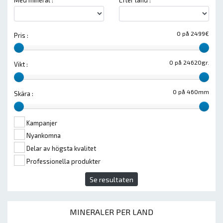
Med mineral :
Efter land :
0 på 2499€
Pris :
0 på 24620gr.
Vikt :
0 på 460mm
Skära :
Kampanjer
Nyankomna
Delar av högsta kvalitet
Professionella produkter
Se resultaten
MINERALER PER LAND