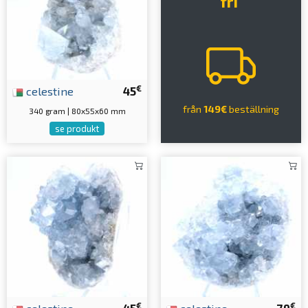
fri
€
celestine
45
från
149€
beställning
340 gram | 80x55x60 mm
se produkt
€
€