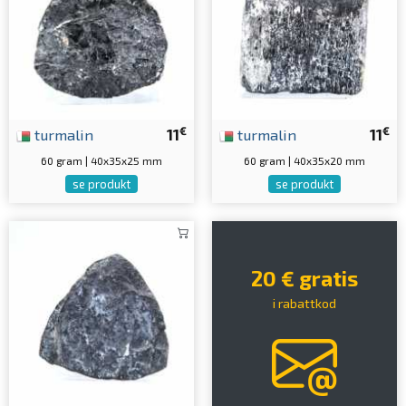
€
€
turmalin
11
turmalin
11
60 gram | 40x35x25 mm
60 gram | 40x35x20 mm
se produkt
se produkt
20 € gratis
i rabattkod