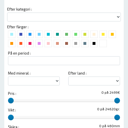
Efter kategori :
Efter färger :
På en period :
Med mineral :
Efter land :
0 på 2499€
Pris :
0 på 24620gr.
Vikt :
0 på 460mm
Skära :