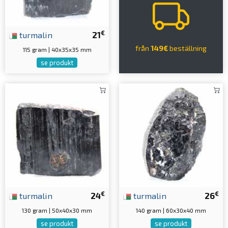
€
turmalin
21
från
149€
beställning
115 gram | 40x35x35 mm
se produkt
€
€
turmalin
24
turmalin
26
130 gram | 50x40x30 mm
140 gram | 60x30x40 mm
se produkt
se produkt