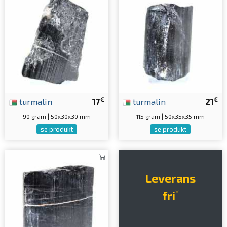
€
€
turmalin
17
turmalin
21
90 gram | 50x30x30 mm
115 gram | 50x35x35 mm
se produkt
se produkt
Leverans
*
fri