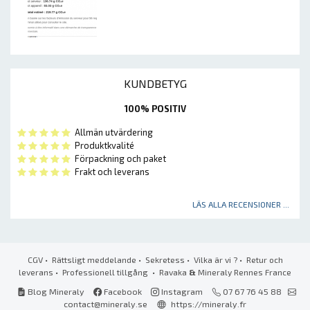
KUNDBETYG
100% POSITIV
Allmän utvärdering
Produktkvalité
Förpackning och paket
Frakt och leverans
LÄS ALLA RECENSIONER ...
CGV
•
Rättsligt meddelande
•
Sekretess
•
Vilka är vi ?
•
Retur och
leverans
•
Professionell tillgång
• Ravaka
&
Mineraly Rennes France
Blog Mineraly
Facebook
Instagram
07 67 76 45 88
contact@mineraly.se
https://mineraly.fr