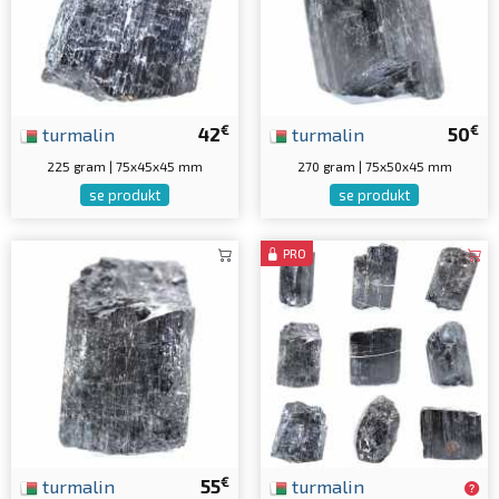
€
€
turmalin
42
turmalin
50
225 gram | 75x45x45 mm
270 gram | 75x50x45 mm
se produkt
se produkt
PRO
€
turmalin
55
turmalin