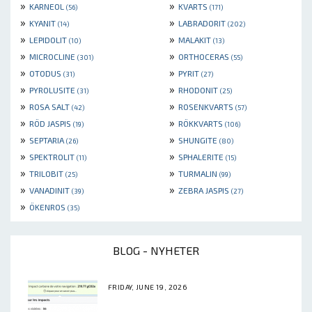
»
»
KARNEOL
KVARTS
(56)
(171)
»
»
KYANIT
LABRADORIT
(14)
(202)
»
»
LEPIDOLIT
MALAKIT
(10)
(13)
»
»
MICROCLINE
ORTHOCERAS
(301)
(55)
»
»
OTODUS
PYRIT
(31)
(27)
»
»
PYROLUSITE
RHODONIT
(31)
(25)
»
»
ROSA SALT
ROSENKVARTS
(42)
(57)
»
»
RÖD JASPIS
RÖKKVARTS
(19)
(106)
»
»
SEPTARIA
SHUNGITE
(26)
(80)
»
»
SPEKTROLIT
SPHALERITE
(11)
(15)
»
»
TRILOBIT
TURMALIN
(25)
(99)
»
»
VANADINIT
ZEBRA JASPIS
(39)
(27)
»
ÖKENROS
(35)
BLOG - NYHETER
FRIDAY, JUNE 19, 2026