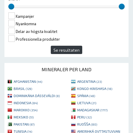
Kampanjer
Nyankomna
Delar av högsta kvalitet
Professionella produkter
Se resultaten
MINERALER PER LAND
AFGHANISTAN
ARGENTINA
(44)
(23)
BRASIL
KONGO-KINSHASA
(129)
(18)
DOMINIKÁNA DÁSSEVÁLDI
SPÁNIA
(8)
(48)
INDONESIA
LIETUVA
(84)
(21)
MAROKKO
MADAGASKAR
(354)
(1717)
MEKSIKO
PERU
(51)
(32)
PAKISTAN
RUOŠŠA
(67)
(80)
TUNISIA
AMERIHKÁ OVTTASTUVVAN
(14)