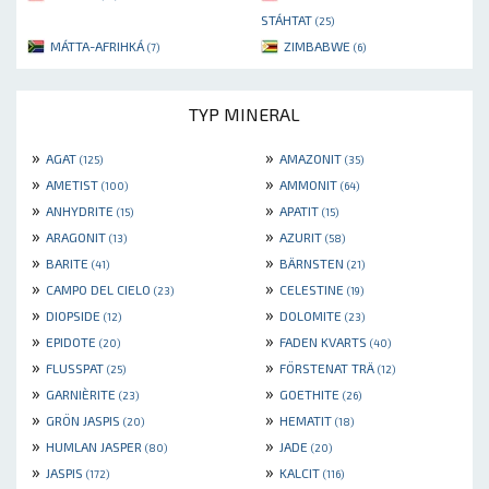
STÁHTAT
(25)
MÁTTA-AFRIHKÁ
ZIMBABWE
(7)
(6)
TYP MINERAL
»
»
AGAT
AMAZONIT
(125)
(35)
»
»
AMETIST
AMMONIT
(100)
(64)
»
»
ANHYDRITE
APATIT
(15)
(15)
»
»
ARAGONIT
AZURIT
(13)
(58)
»
»
BARITE
BÄRNSTEN
(41)
(21)
»
»
CAMPO DEL CIELO
CELESTINE
(23)
(19)
»
»
DIOPSIDE
DOLOMITE
(12)
(23)
»
»
EPIDOTE
FADEN KVARTS
(20)
(40)
»
»
FLUSSPAT
FÖRSTENAT TRÄ
(25)
(12)
»
»
GARNIÈRITE
GOETHITE
(23)
(26)
»
»
GRÖN JASPIS
HEMATIT
(20)
(18)
»
»
HUMLAN JASPER
JADE
(80)
(20)
»
»
JASPIS
KALCIT
(172)
(116)