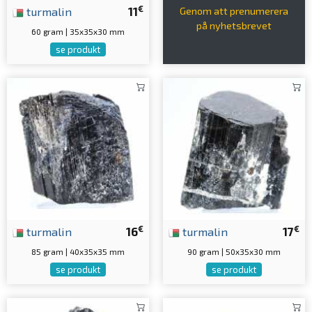
€
turmalin
11
Genom att prenumerera
på nyhetsbrevet
60 gram | 35x35x30 mm
se produkt
€
€
turmalin
16
turmalin
17
85 gram | 40x35x35 mm
90 gram | 50x35x30 mm
se produkt
se produkt