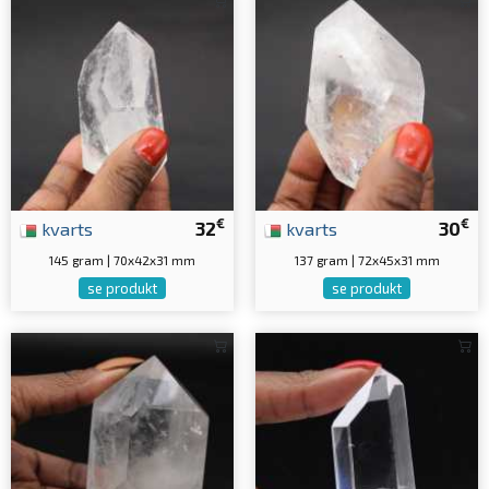
€
€
kvarts
32
kvarts
30
145 gram | 70x42x31 mm
137 gram | 72x45x31 mm
se produkt
se produkt