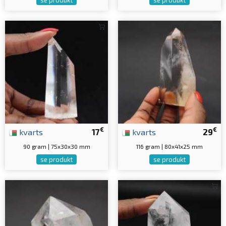
€
€
kvarts
17
kvarts
29
90 gram | 75x30x30 mm
116 gram | 80x41x25 mm
se produkt
se produkt