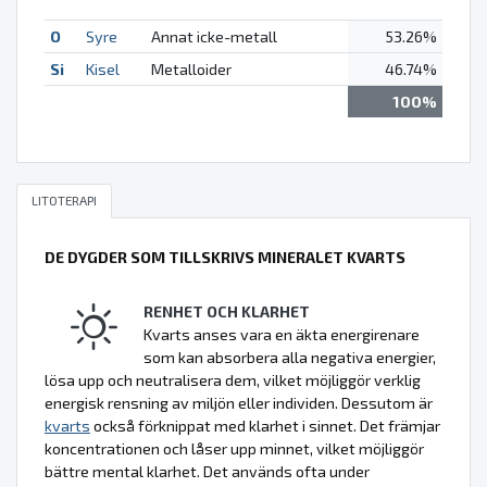
O
Syre
Annat icke-metall
53.26%
Si
Kisel
Metalloider
46.74%
100%
LITOTERAPI
DE DYGDER SOM TILLSKRIVS MINERALET KVARTS
RENHET OCH KLARHET
Kvarts anses vara en äkta energirenare
som kan absorbera alla negativa energier,
lösa upp och neutralisera dem, vilket möjliggör verklig
energisk rensning av miljön eller individen. Dessutom är
kvarts
också förknippat med klarhet i sinnet. Det främjar
koncentrationen och låser upp minnet, vilket möjliggör
bättre mental klarhet. Det används ofta under