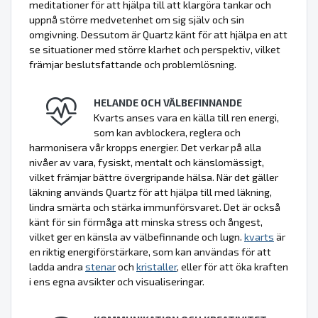
meditationer för att hjälpa till att klargöra tankar och
uppnå större medvetenhet om sig själv och sin
omgivning. Dessutom är Quartz känt för att hjälpa en att
se situationer med större klarhet och perspektiv, vilket
främjar beslutsfattande och problemlösning.
HELANDE OCH VÄLBEFINNANDE
Kvarts anses vara en källa till ren energi,
som kan avblockera, reglera och
harmonisera vår kropps energier. Det verkar på alla
nivåer av vara, fysiskt, mentalt och känslomässigt,
vilket främjar bättre övergripande hälsa. När det gäller
läkning används Quartz för att hjälpa till med läkning,
lindra smärta och stärka immunförsvaret. Det är också
känt för sin förmåga att minska stress och ångest,
vilket ger en känsla av välbefinnande och lugn.
kvarts
är
en riktig energiförstärkare, som kan användas för att
ladda andra
stenar
och
kristaller
, eller för att öka kraften
i ens egna avsikter och visualiseringar.