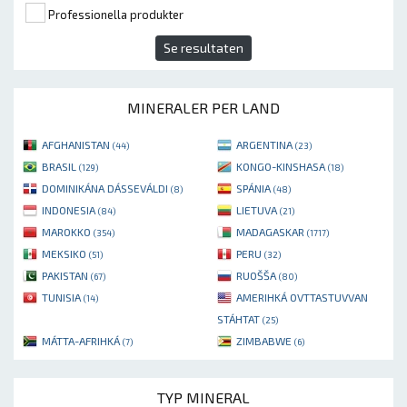
Professionella produkter
Se resultaten
MINERALER PER LAND
AFGHANISTAN
ARGENTINA
(44)
(23)
BRASIL
KONGO-KINSHASA
(129)
(18)
DOMINIKÁNA DÁSSEVÁLDI
SPÁNIA
(8)
(48)
INDONESIA
LIETUVA
(84)
(21)
MAROKKO
MADAGASKAR
(354)
(1717)
MEKSIKO
PERU
(51)
(32)
PAKISTAN
RUOŠŠA
(67)
(80)
TUNISIA
AMERIHKÁ OVTTASTUVVAN
(14)
STÁHTAT
(25)
MÁTTA-AFRIHKÁ
ZIMBABWE
(7)
(6)
TYP MINERAL