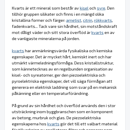
Kvarts är ett mineral som består av
kisel
och
syre
. Den
tillhör gruppen silikater och finns i en mängd olika
kristallina former och färger:
ametist
,
citrin
,
rökkvarts
,
fadenkvarts... Tack vare sin hårdhet, sin motståndskraft
mot dåligt väder och sitt stora överflöd är
kvarts
en av
de vanligaste mineralerna på jorden.
kvarts
har anmärkningsvärda fysikaliska och kemiska
egenskaper. Det är mycket hårt, kemiskt inert och har
utmärkt värmeledningsförmåga. Dess kristallstruktur,
som kännetecknas av en regelbunden organisation av
kisel- och syreatomer, ger den piezoelektriska och
pyroelektriska egenskaper, det vill säga förmågan att
generera en elektrisk laddning som svar på en mekanisk
påkänning eller en temperaturförändring.
På grund av sin hårdhet och överflöd används den i stor
utsträckning inom byggbranschen som en komponent
av betong, murbruk och glas. De piezoelektriska
egenskaperna hos
kvarts
gör det till ett valbart material
för tillverkning av oscillatorer, filter och sensorer som