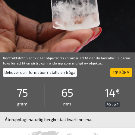
Kontraktsfoton som visar objektet du kommer att få när du beställer. Bilderna
togs för att få en så trogen rendering som möjligt av objektet.
Behöver du information? ställa en fråga
14
KÖPA
€
75
65
14
€
gram
mm
För dyr ?
Återupplagt naturlig bergkristall kvartsprisma.