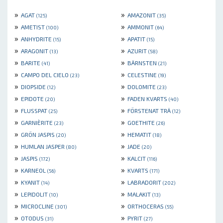
»
»
AGAT
AMAZONIT
(125)
(35)
»
»
AMETIST
AMMONIT
(100)
(64)
»
»
ANHYDRITE
APATIT
(15)
(15)
»
»
ARAGONIT
AZURIT
(13)
(58)
»
»
BARITE
BÄRNSTEN
(41)
(21)
»
»
CAMPO DEL CIELO
CELESTINE
(23)
(19)
»
»
DIOPSIDE
DOLOMITE
(12)
(23)
»
»
EPIDOTE
FADEN KVARTS
(20)
(40)
»
»
FLUSSPAT
FÖRSTENAT TRÄ
(25)
(12)
»
»
GARNIÈRITE
GOETHITE
(23)
(26)
»
»
GRÖN JASPIS
HEMATIT
(20)
(18)
»
»
HUMLAN JASPER
JADE
(80)
(20)
»
»
JASPIS
KALCIT
(172)
(116)
»
»
KARNEOL
KVARTS
(56)
(171)
»
»
KYANIT
LABRADORIT
(14)
(202)
»
»
LEPIDOLIT
MALAKIT
(10)
(13)
»
»
MICROCLINE
ORTHOCERAS
(301)
(55)
»
»
OTODUS
PYRIT
(31)
(27)