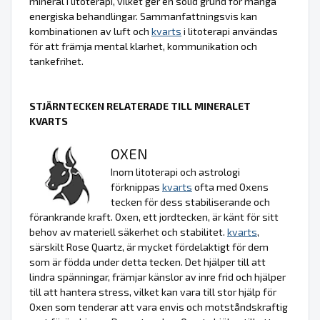
mineral i litoterapi, vilket ger en solid grund för många
energiska behandlingar. Sammanfattningsvis kan
kombinationen av luft och
kvarts
i litoterapi användas
för att främja mental klarhet, kommunikation och
tankefrihet.
STJÄRNTECKEN RELATERADE TILL MINERALET
KVARTS
OXEN
Inom litoterapi och astrologi
förknippas
kvarts
ofta med Oxens
tecken för dess stabiliserande och
förankrande kraft. Oxen, ett jordtecken, är känt för sitt
behov av materiell säkerhet och stabilitet.
kvarts
,
särskilt Rose Quartz, är mycket fördelaktigt för dem
som är födda under detta tecken. Det hjälper till att
lindra spänningar, främjar känslor av inre frid och hjälper
till att hantera stress, vilket kan vara till stor hjälp för
Oxen som tenderar att vara envis och motståndskraftig