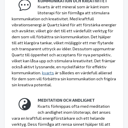
KOMMUNIKATION OCH KREATIVITET
Kvarts är ett mineral som är känt inom
litoterapi för sin förmåga att stimulera
kommunikation och kreativitet. Med kraftfull
vibrationsenergi är Quartz känd för att förstärka energier
och avsikter, vilket gör det till ett värdefullt verktyg för
dem som vill förbättra sin kommunikation. Det hjälper
till att klargöra tankar, vilket möjliggör ett mer flytande
och transparent uttryck av idéer. Dessutom uppmuntrar
Quartz till öppenhet och acceptans för nya perspektiv,
vilket kan låsa upp och stimulera kreativitet. Det främjar
också aktivt lyssnande, en nyckelfaktor för effektiv
kommunikation.
kvarts
är således en värdefull allierad
för dem som vill förbättra sin kommunikation och frigöra
sin kreativa potential.
MEDITATION OCH ANDLIGHET
Kvarts förknippas ofta med meditation
och andlighet inom litoterapi, det anses
vara en kraftfull energiförstärkare och ett helande
verktyg. Dess förmåga att rensa sinnet hjälper till att