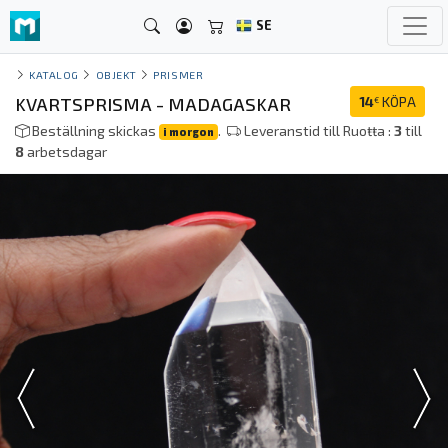
SE
KATALOG
OBJEKT
PRISMER
KVARTSPRISMA - MADAGASKAR
14
KÖPA
€
Beställning skickas
.
Leveranstid till Ruoŧŧa :
3
till
i morgon
8
arbetsdagar