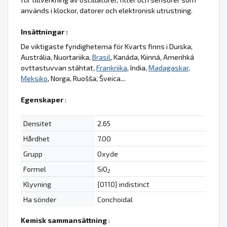
används i klockor, datorer och elektronisk utrustning.
Insättningar :
De viktigaste fyndigheterna för Kvarts finns i Duiska,
Austrália, Nuortariika,
Brasil
, Kanáda, Kiinná, Amerihká
ovttastuvvan stáhtat,
Frankriika
, India,
Madagaskar
,
Meksiko
, Norga, Ruošša, Šveica...
Egenskaper
:
Densitet
2.65
Hårdhet
7.00
Grupp
Oxyde
Formel
SiO
2
Klyvning
{0110} indistinct
Ha sönder
Conchoidal
Kemisk sammansättning
: