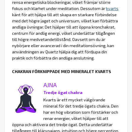
rensa energetiska blockeringar, vilket främjar större
fokus och klarhet under meditation. Dessutom är
kvarts
känt för att hjälpa till att skapa en starkare förbindelse
med det högre jaget och universum, vilket kan förbättra
andliga övningar. Det hjälper till att öppna kronchakrat,
centrum för andlig energi, vilket underlättar tillgången
till högre medvetandetillstånd. Oavsett om du är
nybörjare eller avancerad i din meditationsövning, kan
användningen av Quartz hjälpa dig att fördjupa din
praktik och förbättra din andliga anslutning.
CHAKRAN FÖRKNIPPADE MED MINERALET KVARTS
AJNA
Tredje ögat chakra
Kvarts är ett mycket välgörande
mineral för det tredje ögats chakra. Den
har en hög vibration som förstärker och
renar energier, vilket hjälper till att
öppna och aktivera det tredje ögat. Detta underlättar
tillgången till klärvoajans, intuition och högre perception,