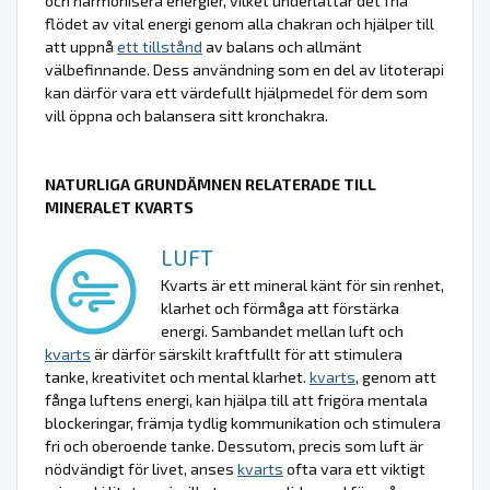
och harmonisera energier, vilket underlättar det fria
flödet av vital energi genom alla chakran och hjälper till
att uppnå
ett tillstånd
av balans och allmänt
välbefinnande. Dess användning som en del av litoterapi
kan därför vara ett värdefullt hjälpmedel för dem som
vill öppna och balansera sitt kronchakra.
NATURLIGA GRUNDÄMNEN RELATERADE TILL
MINERALET KVARTS
LUFT
Kvarts är ett mineral känt för sin renhet,
klarhet och förmåga att förstärka
energi. Sambandet mellan luft och
kvarts
är därför särskilt kraftfullt för att stimulera
tanke, kreativitet och mental klarhet.
kvarts
, genom att
fånga luftens energi, kan hjälpa till att frigöra mentala
blockeringar, främja tydlig kommunikation och stimulera
fri och oberoende tanke. Dessutom, precis som luft är
nödvändigt för livet, anses
kvarts
ofta vara ett viktigt