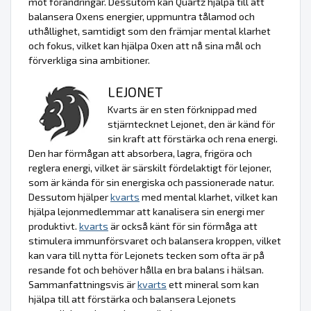
mot förändringar. Dessutom kan Quartz hjälpa till att
balansera Oxens energier, uppmuntra tålamod och
uthållighet, samtidigt som den främjar mental klarhet
och fokus, vilket kan hjälpa Oxen att nå sina mål och
förverkliga sina ambitioner.
LEJONET
Kvarts är en sten förknippad med
stjärntecknet Lejonet, den är känd för
sin kraft att förstärka och rena energi.
Den har förmågan att absorbera, lagra, frigöra och
reglera energi, vilket är särskilt fördelaktigt för lejoner,
som är kända för sin energiska och passionerade natur.
Dessutom hjälper
kvarts
med mental klarhet, vilket kan
hjälpa lejonmedlemmar att kanalisera sin energi mer
produktivt.
kvarts
är också känt för sin förmåga att
stimulera immunförsvaret och balansera kroppen, vilket
kan vara till nytta för Lejonets tecken som ofta är på
resande fot och behöver hålla en bra balans i hälsan.
Sammanfattningsvis är
kvarts
ett mineral som kan
hjälpa till att förstärka och balansera Lejonets