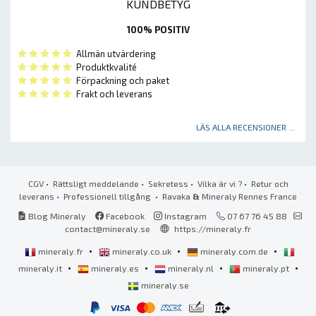
KUNDBETYG
100% POSITIV
Allmän utvärdering
Produktkvalité
Förpackning och paket
Frakt och leverans
LÄS ALLA RECENSIONER ...
CGV
•
Rättsligt meddelande
•
Sekretess
•
Vilka är vi ?
•
Retur och
leverans
•
Professionell tillgång
• Ravaka
&
Mineraly Rennes France
Blog Mineraly
Facebook
Instagram
07 67 76 45 88
contact@mineraly.se
https://mineraly.fr
•
•
•
mineraly.fr
mineraly.co.uk
mineraly.com.de
•
•
•
•
mineraly.it
mineraly.es
mineraly.nl
mineraly.pt
mineraly.se