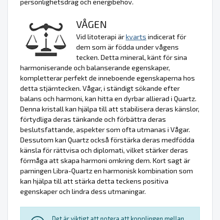
personlighetsdrag och energibehov.
VÅGEN
Vid litoterapi är
kvarts
indicerat för
dem som är födda under vågens
tecken. Detta mineral, känt för sina
harmoniserande och balanserande egenskaper,
kompletterar perfekt de inneboende egenskaperna hos
detta stjärntecken. Vågar, i ständigt sökande efter
balans och harmoni, kan hitta en dyrbar allierad i Quartz.
Denna kristall kan hjälpa till att stabilisera deras känslor,
förtydliga deras tänkande och förbättra deras
beslutsfattande, aspekter som ofta utmanas i Vågar.
Dessutom kan Quartz också förstärka deras medfödda
känsla för rättvisa och diplomati, vilket stärker deras
förmåga att skapa harmoni omkring dem. Kort sagt är
parningen Libra-Quartz en harmonisk kombination som
kan hjälpa till att stärka detta teckens positiva
egenskaper och lindra dess utmaningar.
Det är viktigt att notera att kopplingen mellan