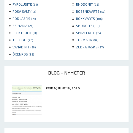
»
»
PYROLUSITE
RHODONIT
(31)
(25)
»
»
ROSA SALT
ROSENKVARTS
(42)
(57)
»
»
RÖD JASPIS
RÖKKVARTS
(19)
(106)
»
»
SEPTARIA
SHUNGITE
(26)
(80)
»
»
SPEKTROLIT
SPHALERITE
(11)
(15)
»
»
TRILOBIT
TURMALIN
(25)
(99)
»
»
VANADINIT
ZEBRA JASPIS
(39)
(27)
»
ÖKENROS
(35)
BLOG - NYHETER
FRIDAY, JUNE 19, 2026