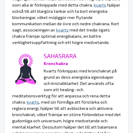
som alla är förknippade med detta chakra.
kvarts
hjälper
också till att klargöra tankar och ta bort energiska
blockeringar, vilket möjliggör mer flytande
kommunikation mellan de övre och nedre chakrana. Kort
sagt, associeringen av
kvarts
med det tredje ögats
chakra främjar optimal energibalans, en bättre
verklighetsuppfattning och ett högre medvetande.
SAHASRARA
Kronchakra
Kvarts förknippas med kronchakrat på
grund av dess energiska egenskaper
och kristallklarhet. Det används ofta
som ett healing- och
meditationsverktyg för att anpassa och rena detta
chakra.
kvarts
, med sin förmåga att förstärka och
reglera energi, hjälper till att avblockera och aktivera
kronchakrat, vilket främjar en större förbindelse med det
gudomliga och universum, högre medvetande och
mental klarhet. Dessutom hjälper det till att balansera