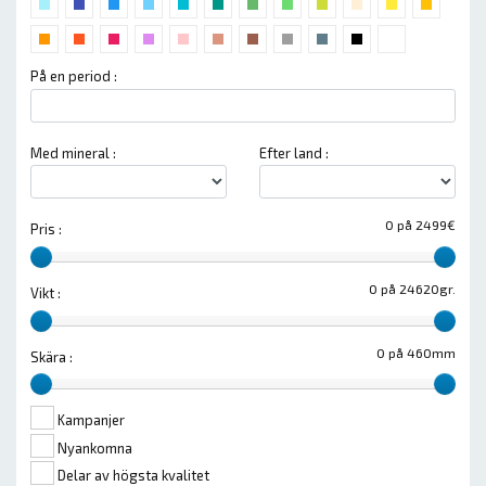
På en period :
Med mineral :
Efter land :
0 på 2499€
Pris :
0 på 24620gr.
Vikt :
0 på 460mm
Skära :
Kampanjer
Nyankomna
Delar av högsta kvalitet