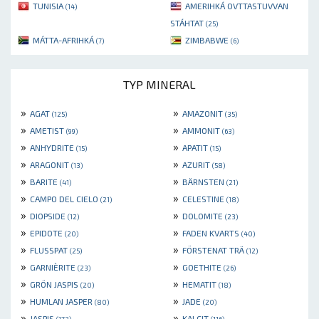
TUNISIA
AMERIHKÁ OVTTASTUVVAN
(14)
STÁHTAT
(25)
MÁTTA-AFRIHKÁ
ZIMBABWE
(7)
(6)
TYP MINERAL
»
»
AGAT
AMAZONIT
(125)
(35)
»
»
AMETIST
AMMONIT
(99)
(63)
»
»
ANHYDRITE
APATIT
(15)
(15)
»
»
ARAGONIT
AZURIT
(13)
(58)
»
»
BARITE
BÄRNSTEN
(41)
(21)
»
»
CAMPO DEL CIELO
CELESTINE
(21)
(18)
»
»
DIOPSIDE
DOLOMITE
(12)
(23)
»
»
EPIDOTE
FADEN KVARTS
(20)
(40)
»
»
FLUSSPAT
FÖRSTENAT TRÄ
(25)
(12)
»
»
GARNIÈRITE
GOETHITE
(23)
(26)
»
»
GRÖN JASPIS
HEMATIT
(20)
(18)
»
»
HUMLAN JASPER
JADE
(80)
(20)
»
»
JASPIS
KALCIT