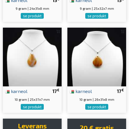
karneol
15
karneol
15
9 gram | 24x31x8 mm
9 gram | 25x32x7 mm
se produkt
se produkt
€
€
karneol
17
karneol
17
10 gram | 25x37x7 mm
10 gram | 26x31x8 mm
se produkt
se produkt
Leverans
20 € gratis