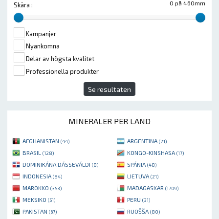
0 på 460mm
Skära :
Kampanjer
Nyankomna
Delar av högsta kvalitet
Professionella produkter
Se resultaten
MINERALER PER LAND
AFGHANISTAN
ARGENTINA
(44)
(21)
BRASIL
KONGO-KINSHASA
(128)
(17)
DOMINIKÁNA DÁSSEVÁLDI
SPÁNIA
(8)
(48)
INDONESIA
LIETUVA
(84)
(21)
MAROKKO
MADAGASKAR
(353)
(1709)
MEKSIKO
PERU
(51)
(31)
PAKISTAN
RUOŠŠA
(67)
(80)