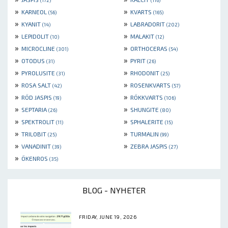
(172)
(116)
»
»
KARNEOL
KVARTS
(56)
(165)
»
»
KYANIT
LABRADORIT
(14)
(202)
»
»
LEPIDOLIT
MALAKIT
(10)
(12)
»
»
MICROCLINE
ORTHOCERAS
(301)
(54)
»
»
OTODUS
PYRIT
(31)
(26)
»
»
PYROLUSITE
RHODONIT
(31)
(25)
»
»
ROSA SALT
ROSENKVARTS
(42)
(57)
»
»
RÖD JASPIS
RÖKKVARTS
(19)
(106)
»
»
SEPTARIA
SHUNGITE
(26)
(80)
»
»
SPEKTROLIT
SPHALERITE
(11)
(15)
»
»
TRILOBIT
TURMALIN
(25)
(99)
»
»
VANADINIT
ZEBRA JASPIS
(39)
(27)
»
ÖKENROS
(35)
BLOG - NYHETER
FRIDAY, JUNE 19, 2026