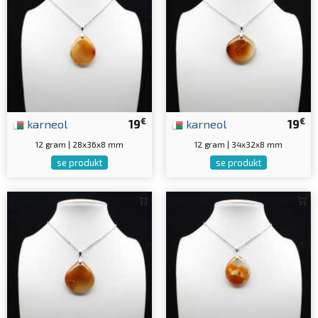
€
€
karneol
19
karneol
19
12 gram | 28x36x8 mm
12 gram | 34x32x8 mm
se produkt
se produkt