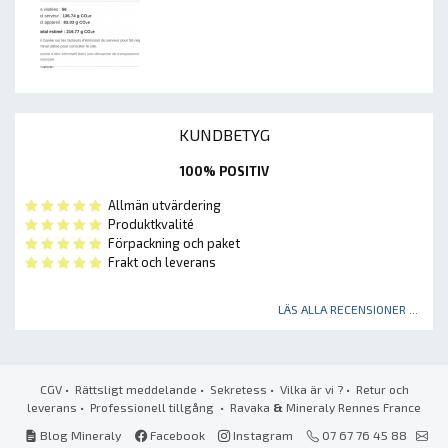
KUNDBETYG
100% POSITIV
Allmän utvärdering
Produktkvalité
Förpackning och paket
Frakt och leverans
LÄS ALLA RECENSIONER ...
CGV
•
Rättsligt meddelande
•
Sekretess
•
Vilka är vi ?
•
Retur och
leverans
•
Professionell tillgång
• Ravaka
&
Mineraly Rennes France
Blog Mineraly
Facebook
Instagram
07 67 76 45 88