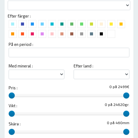
Efter färger :
På en period :
Med mineral :
Efter land :
0 på 2499€
Pris :
0 på 24620gr.
Vikt :
0 på 460mm
Skära :