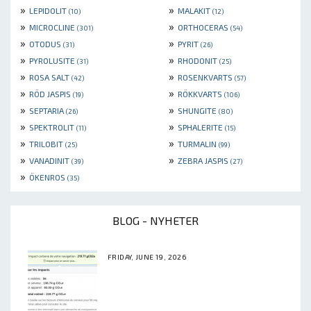
»
»
LEPIDOLIT
MALAKIT
(10)
(12)
»
»
MICROCLINE
ORTHOCERAS
(301)
(54)
»
»
OTODUS
PYRIT
(31)
(26)
»
»
PYROLUSITE
RHODONIT
(31)
(25)
»
»
ROSA SALT
ROSENKVARTS
(42)
(57)
»
»
RÖD JASPIS
RÖKKVARTS
(19)
(106)
»
»
SEPTARIA
SHUNGITE
(26)
(80)
»
»
SPEKTROLIT
SPHALERITE
(11)
(15)
»
»
TRILOBIT
TURMALIN
(25)
(99)
»
»
VANADINIT
ZEBRA JASPIS
(39)
(27)
»
ÖKENROS
(35)
BLOG - NYHETER
FRIDAY, JUNE 19, 2026