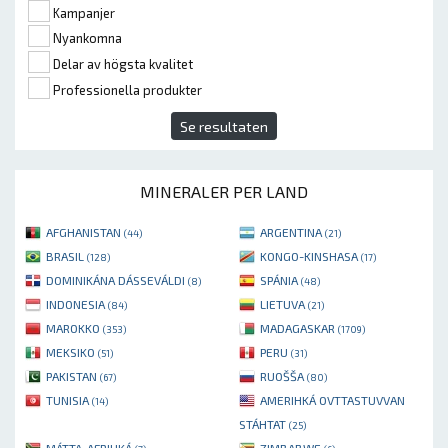
Kampanjer
Nyankomna
Delar av högsta kvalitet
Professionella produkter
Se resultaten
MINERALER PER LAND
AFGHANISTAN
ARGENTINA
(44)
(21)
BRASIL
KONGO-KINSHASA
(128)
(17)
DOMINIKÁNA DÁSSEVÁLDI
SPÁNIA
(8)
(48)
INDONESIA
LIETUVA
(84)
(21)
MAROKKO
MADAGASKAR
(353)
(1709)
MEKSIKO
PERU
(51)
(31)
PAKISTAN
RUOŠŠA
(67)
(80)
TUNISIA
AMERIHKÁ OVTTASTUVVAN
(14)
STÁHTAT
(25)