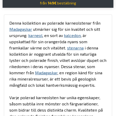
från
149€
beställning
Denna kollektion av polerade karneolstenar från
Madagaskar
utmärker sig för sin kvalitet och sitt
ursprung.
karneol
, en sort av
kalcedon
, är
uppskattad för sin orangeröda nyans som
framkallar värme och vitalitet.
stenarna
i denna
kollektion är noggrant utvalda för sin naturliga
lyster och polerade finish, vilket avslöjar djupet och
rikedomen i deras nyanser. Dessa stenar, som
kommer från
Madagaskar
, en region känd för sina
rika mineralresurser, är ett bevis på geologisk
mångfald och lokal hantverksmässig expertis.
Varje polerad karneolsten har unika egenskaper,
såsom subtila inre mönster och färgvariationer,
som bidrar till dess distinkta charm. Kvaliteten på