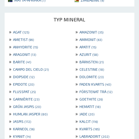
MÁTTA-AFRIHKÁ
ZIMBABWE
(7)
(6)
TYP MINERAL
»
»
AGAT
AMAZONIT
(125)
(35)
»
»
AMETIST
AMMONIT
(99)
(63)
»
»
ANHYDRITE
APATIT
(15)
(15)
»
»
ARAGONIT
AZURIT
(13)
(58)
»
»
BARITE
BÄRNSTEN
(41)
(21)
»
»
CAMPO DEL CIELO
CELESTINE
(21)
(18)
»
»
DIOPSIDE
DOLOMITE
(12)
(23)
»
»
EPIDOTE
FADEN KVARTS
(20)
(40)
»
»
FLUSSPAT
FÖRSTENAT TRÄ
(25)
(12)
»
»
GARNIÈRITE
GOETHITE
(23)
(26)
»
»
GRÖN JASPIS
HEMATIT
(20)
(18)
»
»
HUMLAN JASPER
JADE
(80)
(20)
»
»
JASPIS
KALCIT
(172)
(116)
»
»
KARNEOL
KVARTS
(56)
(165)
»
»
KYANIT
LABRADORIT
(14)
(202)