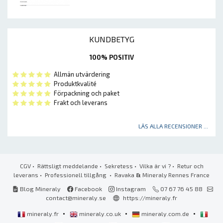
KUNDBETYG
100% POSITIV
Allmän utvärdering
Produktkvalité
Förpackning och paket
Frakt och leverans
LÄS ALLA RECENSIONER ...
CGV
•
Rättsligt meddelande
•
Sekretess
•
Vilka är vi ?
•
Retur och
leverans
•
Professionell tillgång
• Ravaka
&
Mineraly Rennes France
Blog Mineraly
Facebook
Instagram
07 67 76 45 88
contact@mineraly.se
https://mineraly.fr
•
•
•
mineraly.fr
mineraly.co.uk
mineraly.com.de