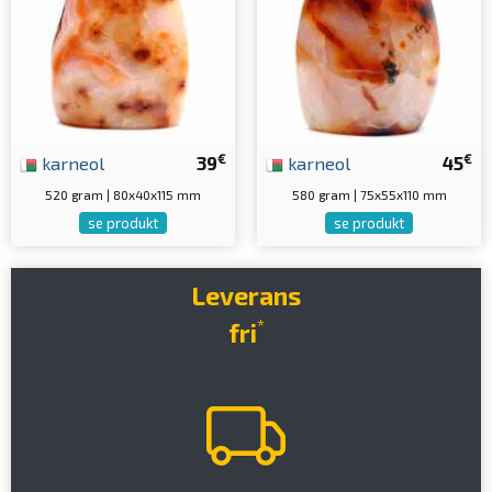
€
€
karneol
39
karneol
45
520 gram | 80x40x115 mm
580 gram | 75x55x110 mm
se produkt
se produkt
Leverans
*
fri