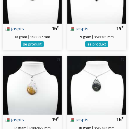
€
€
jaspis
16
jaspis
14
10 gram | 36x20x7 mm
9 gram | 35x19x8 mm
se produkt
se produkt
€
€
jaspis
19
jaspis
16
12 gram | 12x42x27 mm
10 gram | 35x24x8 mm