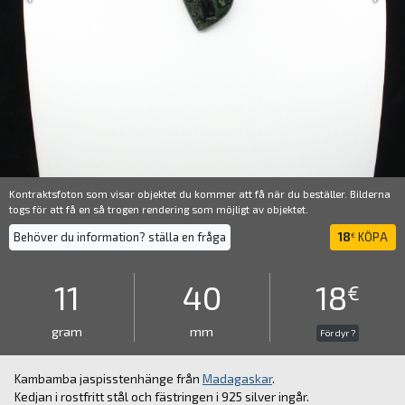
Kontraktsfoton som visar objektet du kommer att få när du beställer. Bilderna
togs för att få en så trogen rendering som möjligt av objektet.
Behöver du information? ställa en fråga
18
KÖPA
€
11
40
18
€
gram
mm
För dyr ?
Kambamba jaspisstenhänge från
Madagaskar
.
Kedjan i rostfritt stål och fästringen i 925 silver ingår.