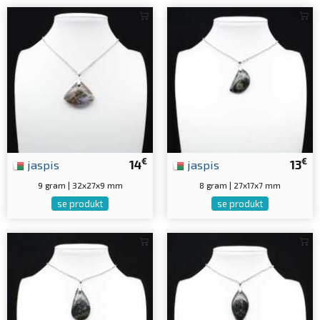
€
€
jaspis
14
jaspis
13
9 gram | 32x27x9 mm
8 gram | 27x17x7 mm
se produkt
se produkt