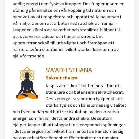
andlig energi i den fysiska kroppen. Det fungerar som en
ständig påminnelse om vår koppling till naturen och
behovet av att respektera och upprätthålla balansen i
vår miljö. Genom att arbeta med rotchakrat främjar
Jasper en känsla av säkerhet och stabilitet, hjälper till
att övervinna rädslor och hantera stress. Det
uppmuntrar också till uthållighet och förmågan att
hantera svåra situationer, vilket stärker känslorna av
självförtroende.
SWADHISTHANA
Sakralt chakra
Jaspis är ett kraftfullt mineral för att
stimulera och balansera sakralchakrat.
Dess energiska vibration hjälper till att
stärka fysisk och känslomässig vitalitet
och främjar därmed bättre cirkulation av den kreativa
energin som finns i detta andra chakra. Dessutom
hjälper Jasper till att släppa blockeringar och spänningar
i detta energicenter, vilket främjar bättre känslomässig
balans och större öppenhet för intimitet och passion.