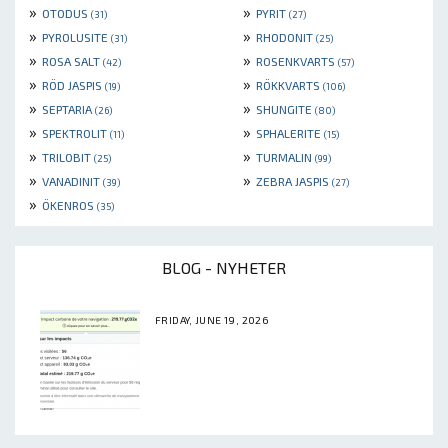
»
»
OTODUS
PYRIT
(31)
(27)
»
»
PYROLUSITE
RHODONIT
(31)
(25)
»
»
ROSA SALT
ROSENKVARTS
(42)
(57)
»
»
RÖD JASPIS
RÖKKVARTS
(19)
(106)
»
»
SEPTARIA
SHUNGITE
(26)
(80)
»
»
SPEKTROLIT
SPHALERITE
(11)
(15)
»
»
TRILOBIT
TURMALIN
(25)
(99)
»
»
VANADINIT
ZEBRA JASPIS
(39)
(27)
»
ÖKENROS
(35)
BLOG - NYHETER
FRIDAY, JUNE 19, 2026