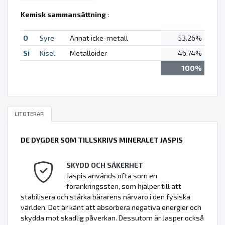
Kemisk sammansättning
:
O
Syre
Annat icke-metall
53.26%
Si
Kisel
Metalloider
46.74%
100%
LITOTERAPI
DE DYGDER SOM TILLSKRIVS MINERALET JASPIS
SKYDD OCH SÄKERHET
Jaspis används ofta som en
förankringssten, som hjälper till att
stabilisera och stärka bärarens närvaro i den fysiska
världen. Det är känt att absorbera negativa energier och
skydda mot skadlig påverkan. Dessutom är Jasper också