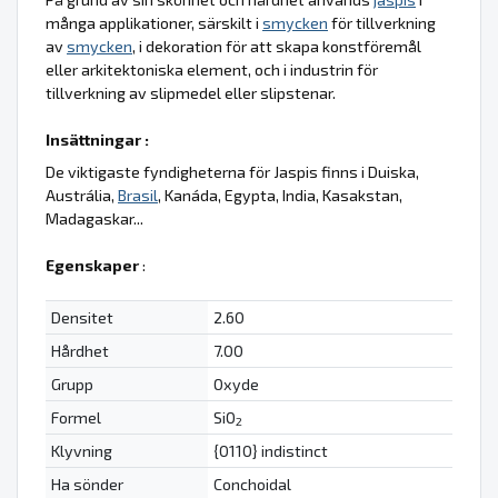
många applikationer, särskilt i
smycken
för tillverkning
av
smycken
, i dekoration för att skapa konstföremål
eller arkitektoniska element, och i industrin för
tillverkning av slipmedel eller slipstenar.
Insättningar :
De viktigaste fyndigheterna för Jaspis finns i Duiska,
Austrália,
Brasil
, Kanáda, Egypta, India, Kasakstan,
Madagaskar...
Egenskaper
:
Densitet
2.60
Hårdhet
7.00
Grupp
Oxyde
Formel
SiO
2
Klyvning
{0110} indistinct
Ha sönder
Conchoidal