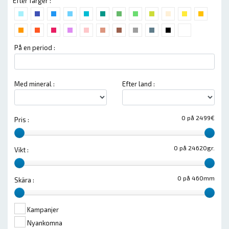
Efter färger :
På en period :
Med mineral :
Efter land :
0 på 2499€
Pris :
0 på 24620gr.
Vikt :
0 på 460mm
Skära :
Kampanjer
Nyankomna