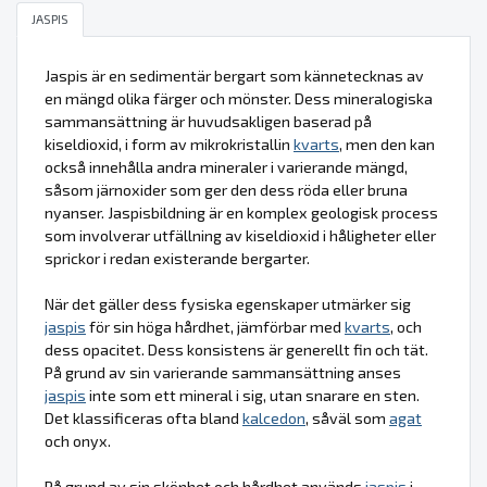
JASPIS
Jaspis är en sedimentär bergart som kännetecknas av
en mängd olika färger och mönster. Dess mineralogiska
sammansättning är huvudsakligen baserad på
kiseldioxid, i form av mikrokristallin
kvarts
, men den kan
också innehålla andra mineraler i varierande mängd,
såsom järnoxider som ger den dess röda eller bruna
nyanser. Jaspisbildning är en komplex geologisk process
som involverar utfällning av kiseldioxid i håligheter eller
sprickor i redan existerande bergarter.
När det gäller dess fysiska egenskaper utmärker sig
jaspis
för sin höga hårdhet, jämförbar med
kvarts
, och
dess opacitet. Dess konsistens är generellt fin och tät.
På grund av sin varierande sammansättning anses
jaspis
inte som ett mineral i sig, utan snarare en sten.
Det klassificeras ofta bland
kalcedon
, såväl som
agat
och onyx.
På grund av sin skönhet och hårdhet används
jaspis
i