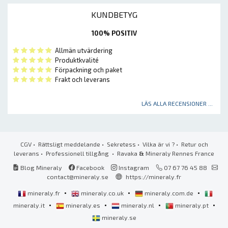
KUNDBETYG
100% POSITIV
Allmän utvärdering
Produktkvalité
Förpackning och paket
Frakt och leverans
LÄS ALLA RECENSIONER ...
CGV
•
Rättsligt meddelande
•
Sekretess
•
Vilka är vi ?
•
Retur och
leverans
•
Professionell tillgång
• Ravaka
&
Mineraly Rennes France
Blog Mineraly
Facebook
Instagram
07 67 76 45 88
contact@mineraly.se
https://mineraly.fr
•
•
•
mineraly.fr
mineraly.co.uk
mineraly.com.de
•
•
•
•
mineraly.it
mineraly.es
mineraly.nl
mineraly.pt
mineraly.se