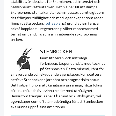
stabilitet, är idealiskt för Skorpionen, ett intensivt och
passionerat vattentecken. Det hjälper till att dämpa
Skorpionens starka känslor och impulser, samtidigt som
det främjar uthållighet och mod, egenskaper som redan
finns i detta tecken.
röd jaspis
, på grund av sin färg, är
också kopplad till regenerering, vilket resonerar med
temat omvandling som är inneboende i Skorpionens
tecken.
STENBOCKEN
Inom litoterapi och astrologi
förknippas Jasper särskilt med tecknet
på Stenbocken. Detta mineral, känt för
sina jordande och skyddande egenskaper, kompletterar
perfekt Stenbockens jordnära och pragmatiska natur.
Det hjälper honom att kanalisera sin energi, hålla fokus
på sina mål och övervinna hinder med uthållighet.
Dessutom främjar Jasper tålamod och uthållighet, två
egenskaper som ofta är nödvändiga för att Stenbocken
ska kunna uppnå sina ambitioner.