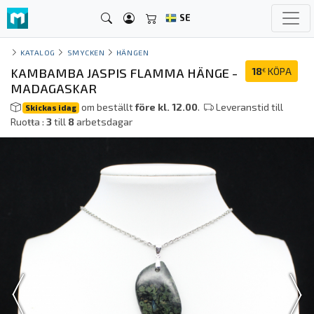
SE
KATALOG
SMYCKEN
HÄNGEN
KAMBAMBA JASPIS FLAMMA HÄNGE -
18
KÖPA
€
MADAGASKAR
om beställt
före kl. 12.00
.
Leveranstid till
Skickas idag
Ruoŧŧa :
3
till
8
arbetsdagar