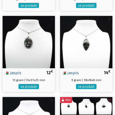
se produkt
se produkt
€
€
jaspis
12
jaspis
14
13 gram | 13x37x25 mm
9 gram | 38x18x8 mm
se produkt
se produkt
PRO