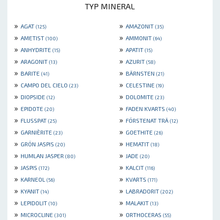
TYP MINERAL
»
»
AGAT
AMAZONIT
(125)
(35)
»
»
AMETIST
AMMONIT
(100)
(64)
»
»
ANHYDRITE
APATIT
(15)
(15)
»
»
ARAGONIT
AZURIT
(13)
(58)
»
»
BARITE
BÄRNSTEN
(41)
(21)
»
»
CAMPO DEL CIELO
CELESTINE
(23)
(19)
»
»
DIOPSIDE
DOLOMITE
(12)
(23)
»
»
EPIDOTE
FADEN KVARTS
(20)
(40)
»
»
FLUSSPAT
FÖRSTENAT TRÄ
(25)
(12)
»
»
GARNIÈRITE
GOETHITE
(23)
(26)
»
»
GRÖN JASPIS
HEMATIT
(20)
(18)
»
»
HUMLAN JASPER
JADE
(80)
(20)
»
»
JASPIS
KALCIT
(172)
(116)
»
»
KARNEOL
KVARTS
(56)
(171)
»
»
KYANIT
LABRADORIT
(14)
(202)
»
»
LEPIDOLIT
MALAKIT
(10)
(13)
»
»
MICROCLINE
ORTHOCERAS
(301)
(55)