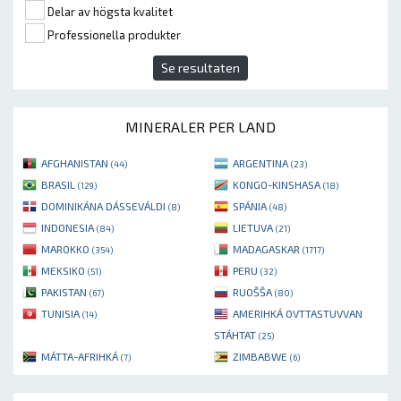
Delar av högsta kvalitet
Professionella produkter
Se resultaten
MINERALER PER LAND
AFGHANISTAN
ARGENTINA
(44)
(23)
BRASIL
KONGO-KINSHASA
(129)
(18)
DOMINIKÁNA DÁSSEVÁLDI
SPÁNIA
(8)
(48)
INDONESIA
LIETUVA
(84)
(21)
MAROKKO
MADAGASKAR
(354)
(1717)
MEKSIKO
PERU
(51)
(32)
PAKISTAN
RUOŠŠA
(67)
(80)
TUNISIA
AMERIHKÁ OVTTASTUVVAN
(14)
STÁHTAT
(25)
MÁTTA-AFRIHKÁ
ZIMBABWE
(7)
(6)