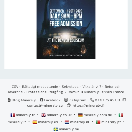
CGV
•
Rättsligt meddelande
•
Sekretess
•
Vilka är vi ?
•
Retur och
leverans
•
Professionell tillgång
• Ravaka
&
Mineraly Rennes France
Blog Mineraly
Facebook
Instagram
07 67 76 45 88
contact@mineraly.se
https://mineraly.fr
•
•
•
mineraly.fr
mineraly.co.uk
mineraly.com.de
•
•
•
•
mineraly.it
mineraly.es
mineraly.nl
mineraly.pt
mineraly.se