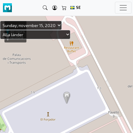
SE
à venir
en cours
terminé