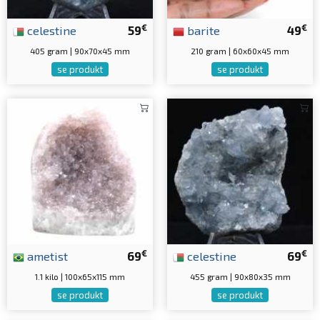
€
€
celestine
59
barite
49
405 gram | 90x70x45 mm
210 gram | 60x60x45 mm
se produkt
se produkt
€
€
ametist
69
celestine
69
1.1 kilo | 100x65x115 mm
455 gram | 90x80x35 mm
se produkt
se produkt