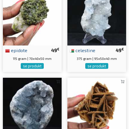
€
€
epidote
49
celestine
49
115 gram | 70x40x50 mm
375 gram | 95x50x40 mm
se produkt
se produkt