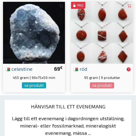
PRO
€
celestine
69
röd
455 gram | 90x75x50 mm
95 gram | 9 produkter
se produkt
se produkt
HÄNVISAR TILL ETT EVENEMANG
Lägg till ett evenemang i dagordningen: utställning,
mineral- eller fossilmarknad, mineralogiskt
evenemang, mässa ...