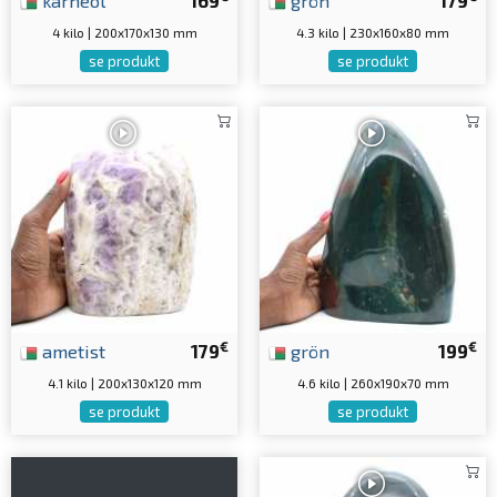
karneol
169
grön
179
4 kilo | 200x170x130 mm
4.3 kilo | 230x160x80 mm
se produkt
se produkt
€
€
ametist
179
grön
199
4.1 kilo | 200x130x120 mm
4.6 kilo | 260x190x70 mm
se produkt
se produkt