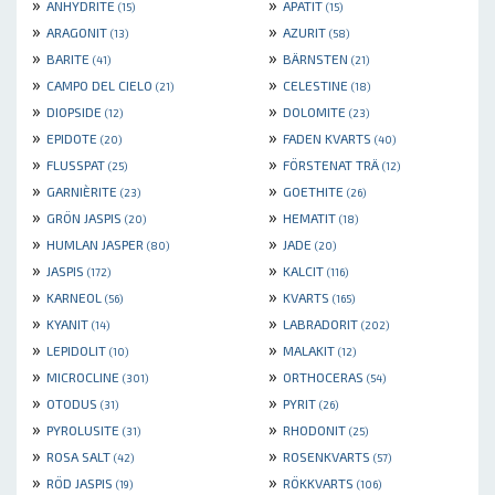
»
»
ANHYDRITE
APATIT
(15)
(15)
»
»
ARAGONIT
AZURIT
(13)
(58)
»
»
BARITE
BÄRNSTEN
(41)
(21)
»
»
CAMPO DEL CIELO
CELESTINE
(21)
(18)
»
»
DIOPSIDE
DOLOMITE
(12)
(23)
»
»
EPIDOTE
FADEN KVARTS
(20)
(40)
»
»
FLUSSPAT
FÖRSTENAT TRÄ
(25)
(12)
»
»
GARNIÈRITE
GOETHITE
(23)
(26)
»
»
GRÖN JASPIS
HEMATIT
(20)
(18)
»
»
HUMLAN JASPER
JADE
(80)
(20)
»
»
JASPIS
KALCIT
(172)
(116)
»
»
KARNEOL
KVARTS
(56)
(165)
»
»
KYANIT
LABRADORIT
(14)
(202)
»
»
LEPIDOLIT
MALAKIT
(10)
(12)
»
»
MICROCLINE
ORTHOCERAS
(301)
(54)
»
»
OTODUS
PYRIT
(31)
(26)
»
»
PYROLUSITE
RHODONIT
(31)
(25)
»
»
ROSA SALT
ROSENKVARTS
(42)
(57)
»
»
RÖD JASPIS
RÖKKVARTS
(19)
(106)