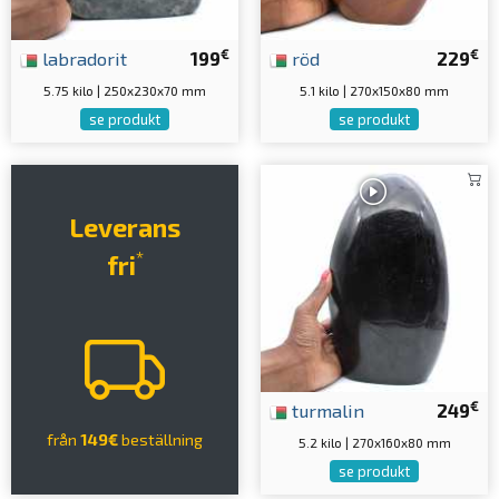
€
€
labradorit
199
röd
229
5.75 kilo | 250x230x70 mm
5.1 kilo | 270x150x80 mm
se produkt
se produkt
Leverans
*
fri
€
turmalin
249
från
149€
beställning
5.2 kilo | 270x160x80 mm
se produkt