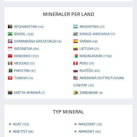
MINERALER PER LAND
AFGHANISTAN
ARGENTINA
(44)
(21)
BRASIL
KONGO-KINSHASA
(128)
(17)
DOMINIKÁNA DÁSSEVÁLDI
SPÁNIA
(8)
(48)
INDONESIA
LIETUVA
(84)
(21)
MAROKKO
MADAGASKAR
(353)
(1709)
MEKSIKO
PERU
(51)
(31)
PAKISTAN
RUOŠŠA
(67)
(80)
TUNISIA
AMERIHKÁ OVTTASTUVVAN
(14)
STÁHTAT
(25)
MÁTTA-AFRIHKÁ
ZIMBABWE
(7)
(6)
TYP MINERAL
»
»
AGAT
AMAZONIT
(125)
(35)
»
»
AMETIST
AMMONIT
(99)
(63)