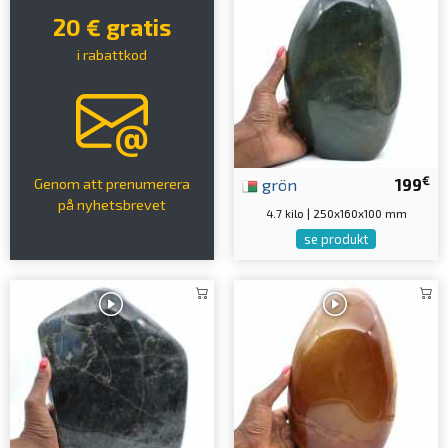
20 € gratis
i rabattkod
€
grön
199
Genom att prenumerera
på nyhetsbrevet
4.7 kilo | 250x160x100 mm
se produkt