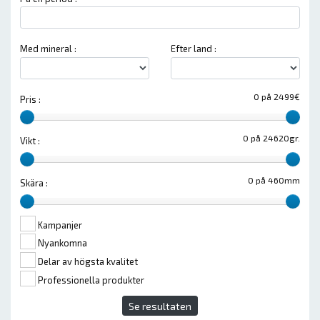
Med mineral :
Efter land :
0 på 2499€
Pris :
0 på 24620gr.
Vikt :
0 på 460mm
Skära :
Kampanjer
Nyankomna
Delar av högsta kvalitet
Professionella produkter
Se resultaten