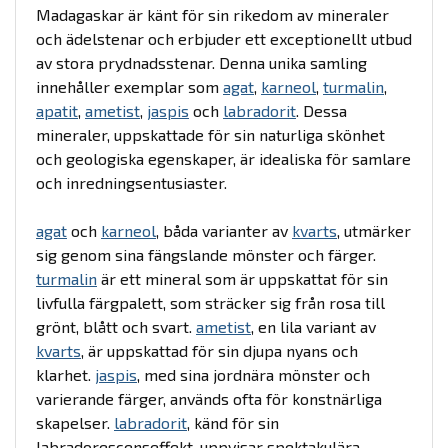
Madagaskar är känt för sin rikedom av mineraler
och ädelstenar och erbjuder ett exceptionellt utbud
av stora prydnadsstenar. Denna unika samling
innehåller exemplar som
agat
,
karneol
,
turmalin
,
apatit
,
ametist
,
jaspis
och
labradorit
. Dessa
mineraler, uppskattade för sin naturliga skönhet
och geologiska egenskaper, är idealiska för samlare
och inredningsentusiaster.
agat
och
karneol
, båda varianter av
kvarts
, utmärker
sig genom sina fängslande mönster och färger.
turmalin
är ett mineral som är uppskattat för sin
livfulla färgpalett, som sträcker sig från rosa till
grönt, blått och svart.
ametist
, en lila variant av
kvarts
, är uppskattad för sin djupa nyans och
klarhet.
jaspis
, med sina jordnära mönster och
varierande färger, används ofta för konstnärliga
skapelser.
labradorit
, känd för sin
labradorescenseffekt, uppvisar spektakulära