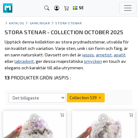
SE
KATALOG
SAMLINGAR
STORA STENAR
STORA STENAR - COLLECTION OCTOBER 2025
Upptäck denna kollektion av stora prydnadsstenar, utvalda för
sin kvalitet och variation. Varje sten, unik i sin form och färg, är
en sann naturskatt. Oavsett om det är
jaspis
,
ametist
,
apatit
eller
labradorit
, ger dessa majestätiska
smycken
en touch av
elegans och karaktär till alla utrymmen.
13
PRODUKTER GRÖN JASPIS :
Collection 539