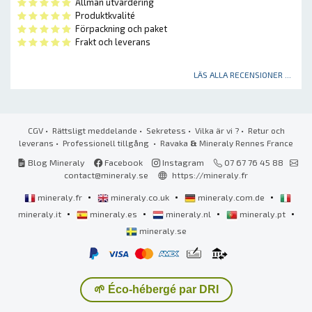
Allmän utvärdering
Produktkvalité
Förpackning och paket
Frakt och leverans
LÄS ALLA RECENSIONER ...
CGV
•
Rättsligt meddelande
•
Sekretess
•
Vilka är vi ?
•
Retur och
leverans
•
Professionell tillgång
• Ravaka
&
Mineraly Rennes France
Blog Mineraly
Facebook
Instagram
07 67 76 45 88
contact@mineraly.se
https://mineraly.fr
•
•
•
mineraly.fr
mineraly.co.uk
mineraly.com.de
•
•
•
•
mineraly.it
mineraly.es
mineraly.nl
mineraly.pt
mineraly.se
🌱 Éco-hébergé par DRI