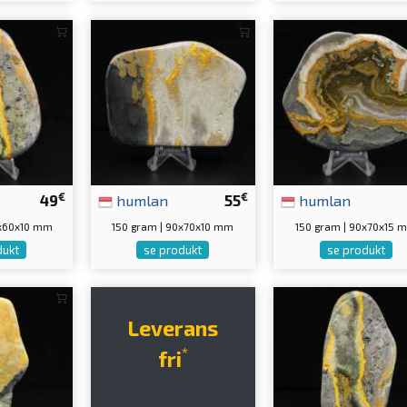
€
€
49
humlan
55
humlan
0x60x10 mm
150 gram | 90x70x10 mm
150 gram | 90x70x15 
dukt
se produkt
se produkt
Leverans
*
fri