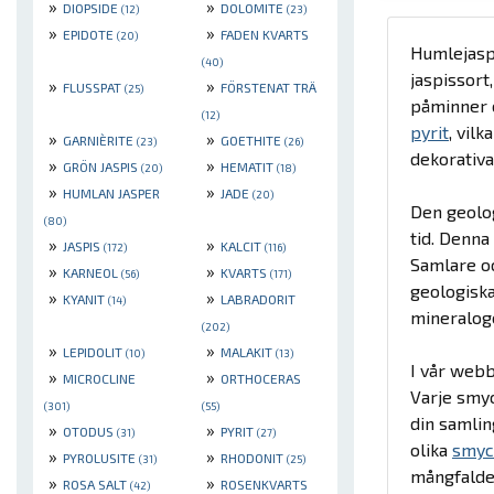
»
»
DIOPSIDE
DOLOMITE
(12)
(23)
»
»
EPIDOTE
FADEN KVARTS
(20)
Humlejaspi
(40)
jaspissort
»
»
FLUSSPAT
FÖRSTENAT TRÄ
(25)
påminner o
(12)
pyrit
, vil
»
»
GARNIÈRITE
GOETHITE
(23)
(26)
dekorativa 
»
»
GRÖN JASPIS
HEMATIT
(20)
(18)
»
»
HUMLAN JASPER
JADE
(20)
Den geolog
(80)
tid. Denna
»
»
JASPIS
KALCIT
(172)
(116)
Samlare oc
»
»
KARNEOL
KVARTS
(56)
(171)
geologiska
»
»
KYANIT
LABRADORIT
(14)
mineraloge
(202)
»
»
LEPIDOLIT
MALAKIT
(10)
(13)
I vår webb
»
»
MICROCLINE
ORTHOCERAS
Varje smyc
(301)
(55)
din samlin
»
»
OTODUS
PYRIT
(31)
(27)
olika
smyc
»
»
PYROLUSITE
RHODONIT
(31)
(25)
mångfald
»
»
ROSA SALT
ROSENKVARTS
(42)