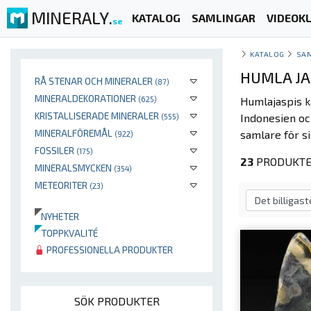
MINERALY.
KATALOG
SAMLINGAR
VIDEOKL
se
KATALOG
SA
HUMLA JA
RÅ STENAR OCH MINERALER
(87)
MINERALDEKORATIONER
(625)
Humlajaspis k
KRISTALLISERADE MINERALER
Indonesien oc
(555)
MINERALFÖREMÅL
samlare för si
(922)
FOSSILER
(175)
23
PRODUKTE
MINERALSMYCKEN
(354)
METEORITER
(23)
NYHETER
TOPPKVALITÉ
PROFESSIONELLA PRODUKTER
SÖK PRODUKTER