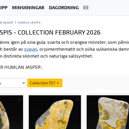
IPP
MINSKNINGAR
DAGORDNING
MLINGAR
HUMLA JASPIS
SPIS - COLLECTION FEBRUARY 2026
änns igen på sina gula, svarta och orangea mönster, som påm
h består av
svavel
, orpimenthematit och olika vulkaniska dam
n distinkta skönhet och naturliga sällsynthet.
R HUMLAN JASPER :
Collection 557