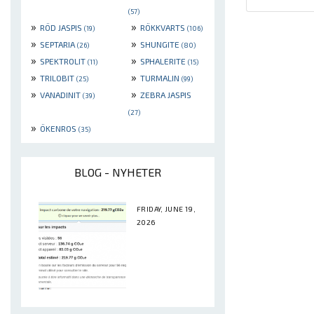
(57)
»
»
RÖD JASPIS
RÖKKVARTS
(19)
(106)
»
»
SEPTARIA
SHUNGITE
(26)
(80)
»
»
SPEKTROLIT
SPHALERITE
(11)
(15)
»
»
TRILOBIT
TURMALIN
(25)
(99)
»
»
VANADINIT
ZEBRA JASPIS
(39)
(27)
»
ÖKENROS
(35)
BLOG - NYHETER
FRIDAY, JUNE 19,
2026