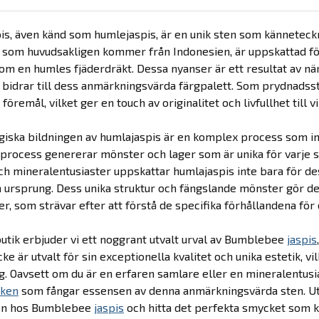
s, även känd som humlejaspis, är en unik sten som känneteckn
, som huvudsakligen kommer från Indonesien, är uppskattad för
m en humles fjäderdräkt. Dessa nyanser är ett resultat av när
ka bidrar till dess anmärkningsvärda färgpalett. Som prydnads
föremål, vilket ger en touch av originalitet och livfullhet till 
iska bildningen av humlajaspis är en komplex process som in
 process genererar mönster och lager som är unika för varje sten
h mineralentusiaster uppskattar humlajaspis inte bara för de
 ursprung. Dess unika struktur och fängslande mönster gör den
r, som strävar efter att förstå de specifika förhållandena för 
utik erbjuder vi ett noggrant utvalt urval av Bumblebee
jaspis
ke är utvalt för sin exceptionella kvalitet och unika estetik, v
g. Oavsett om du är en erfaren samlare eller en mineralentus
ken
som fångar essensen av denna anmärkningsvärda sten. Utf
en hos Bumblebee
jaspis
och hitta det perfekta smycket som k