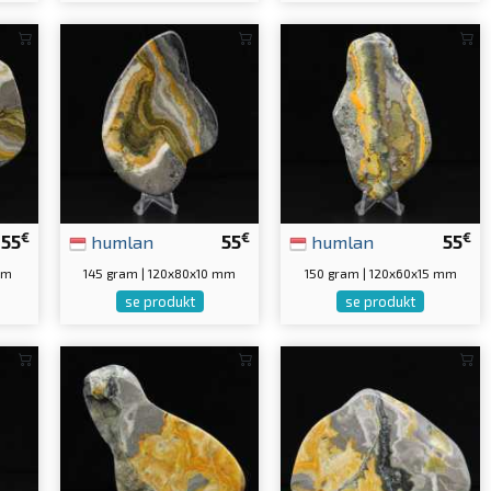
€
€
€
55
humlan
55
humlan
55
mm
145 gram | 120x80x10 mm
150 gram | 120x60x15 mm
se produkt
se produkt