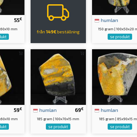
€
55
humlan
0x60x10 mm
150 gram | 100x50x20
från
149€
beställning
dukt
se produkt
€
€
59
humlan
69
humlan
0x60x10 mm
185 gram | 100x70x15 mm
185 gram | 85x90x15 
dukt
se produkt
se produkt