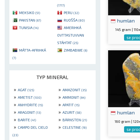
(1717)
MEKSIKO
PERU
(51)
(32)
humlan
PAKISTAN
RUOŠŠA
(67)
(80)
TUNISIA
AMERIHKÁ
(14)
145 gram | 11
OVTTASTUVVAN
se pro
STÁHTAT
(25)
MÁTTA-AFRIHKÁ
ZIMBABWE
(6)
(7)
TYP MINERAL
»
»
AGAT
AMAZONIT
(125)
(35)
»
»
AMETIST
AMMONIT
(100)
(64)
»
»
ANHYDRITE
APATIT
(15)
(15)
»
»
humlan
ARAGONIT
AZURIT
(13)
(58)
»
»
BARITE
BÄRNSTEN
(41)
(21)
160 gram | 12
»
»
CAMPO DEL CIELO
CELESTINE
(19)
se pro
(23)