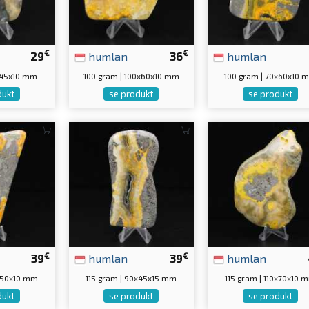
€
€
29
humlan
36
humlan
x45x10 mm
100 gram | 100x60x10 mm
100 gram | 70x60x10 
dukt
se produkt
se produkt
€
€
39
humlan
39
humlan
0x50x10 mm
115 gram | 90x45x15 mm
115 gram | 110x70x10 
dukt
se produkt
se produkt