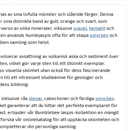
as av sina livfulla mönster och slående färger. Denna
 sina distinkta band av gult, orange och svart, som
varon av olika mineraler, inklusive
svavel
,
hematit
och
sten används humlejaspis ofta för att skapa
smycken
och
vilken samling som helst.
volverar avsättning av vulkanisk aska och sediment över
, vilket gör varje sten till ett distinkt exemplar.
ss visuella skönhet utan också för dess fascinerande
 till ett intressant studieämne för geologer och
dess bildning.
, inklusive råa
stenar
, cabochoner och färdiga
smycken
.
ilket garanterar att du hittar det perfekta exemplaret för
iast, erbjuder vår Bumblebee Jaspis-kollektion en mängd
orska vår onlinekatalog för att upptäcka skönheten och
ompletterar din personliga samling.