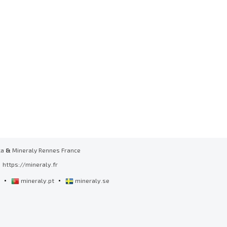
ka
&
Mineraly Rennes France
https://mineraly.fr
•
•
l
mineraly.pt
mineraly.se