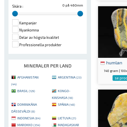
0 på 460mm
Skära :
Kampanjer
Nyankomna
Delar av högsta kvalitet
Professionella produkter
humlan
MINERALER PER LAND
140 gram | 10
AFGHANISTAN
ARGENTINA
se pro
(23)
(44)
BRASIL
KONGO-
(129)
KINSHASA
(18)
DOMINIKÁNA
SPÁNIA
(48)
DÁSSEVÁLDI
(8)
INDONESIA
LIETUVA
(84)
(21)
MAROKKO
MADAGASKAR
(354)