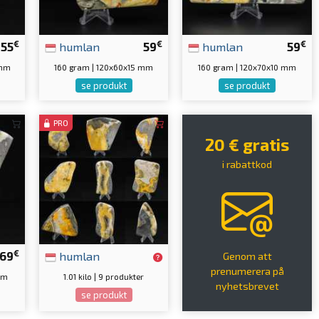
€
€
€
55
humlan
59
humlan
59
 mm
160 gram | 120x60x15 mm
160 gram | 120x70x10 mm
se produkt
se produkt
PRO
20 € gratis
i rabattkod
€
69
humlan
Genom att
prenumerera på
mm
1.01 kilo | 9 produkter
nyhetsbrevet
se produkt