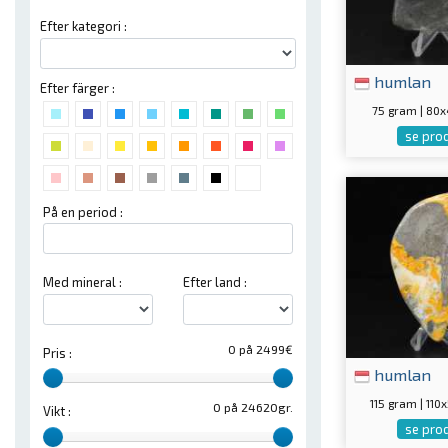
Efter kategori :
humlan
Efter färger :
75 gram | 80
se pro
På en period :
Med mineral :
Efter land :
0 på 2499€
Pris :
humlan
115 gram | 11
0 på 24620gr.
Vikt :
se pro