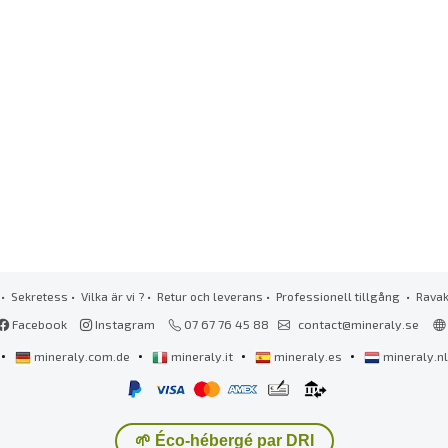
•
Sekretess
•
Vilka är vi ?
•
Retur och leverans
•
Professionell tillgång
• Rava
Facebook
Instagram
07 67 76 45 88
contact@mineraly.se
•
•
•
•
mineraly.com.de
mineraly.it
mineraly.es
mineraly.n
🌱 Éco-hébergé par DRI