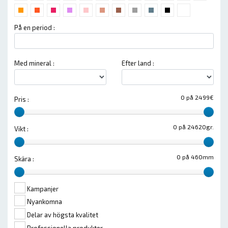
På en period :
Med mineral :
Efter land :
0 på 2499€
Pris :
0 på 24620gr.
Vikt :
0 på 460mm
Skära :
Kampanjer
Nyankomna
Delar av högsta kvalitet
Professionella produkter