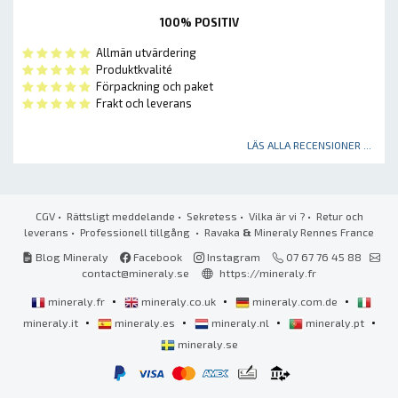
100% POSITIV
Allmän utvärdering
Produktkvalité
Förpackning och paket
Frakt och leverans
LÄS ALLA RECENSIONER ...
CGV
•
Rättsligt meddelande
•
Sekretess
•
Vilka är vi ?
•
Retur och
leverans
•
Professionell tillgång
• Ravaka
&
Mineraly Rennes France
Blog Mineraly
Facebook
Instagram
07 67 76 45 88
contact@mineraly.se
https://mineraly.fr
•
•
•
mineraly.fr
mineraly.co.uk
mineraly.com.de
•
•
•
•
mineraly.it
mineraly.es
mineraly.nl
mineraly.pt
mineraly.se