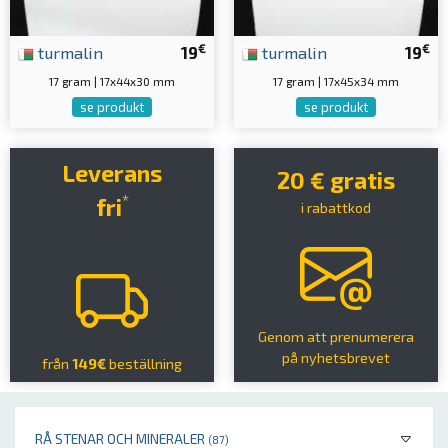
€
€
turmalin
19
turmalin
19
17 gram | 17x44x30 mm
17 gram | 17x45x34 mm
se produkt
se produkt
Leverans
20 € gratis
*
fri
i rabattkod
Genom att prenumerera
på nyhetsbrevet
från
149€
beställning
RÅ STENAR OCH MINERALER
(87)