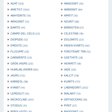
»
»
AGAT
AMAZONIT
(125)
(35)
»
»
AMETIST
AMMONIT
(100)
(64)
»
»
ANHYDRITE
APATIT
(15)
(15)
»
»
ARAGONIT
AZURIT
(13)
(58)
»
»
BARITE
BÄRNSTEN
(41)
(21)
»
»
CAMPO DEL CIELO
CELESTINE
(23)
(19)
»
»
DIOPSIDE
DOLOMITE
(12)
(23)
»
»
EPIDOTE
FADEN KVARTS
(20)
(40)
»
»
FLUSSPAT
FÖRSTENAT TRÄ
(25)
(12)
»
»
GARNIÈRITE
GOETHITE
(23)
(26)
»
»
GRÖN JASPIS
HEMATIT
(20)
(18)
»
»
HUMLAN JASPER
JADE
(80)
(20)
»
»
JASPIS
KALCIT
(172)
(116)
»
»
KARNEOL
KVARTS
(56)
(171)
»
»
KYANIT
LABRADORIT
(14)
(202)
»
»
LEPIDOLIT
MALAKIT
(10)
(13)
»
»
MICROCLINE
ORTHOCERAS
(301)
(55)
»
»
OTODUS
PYRIT
(31)
(27)
»
»
PYROLUSITE
RHODONIT
(31)
(25)