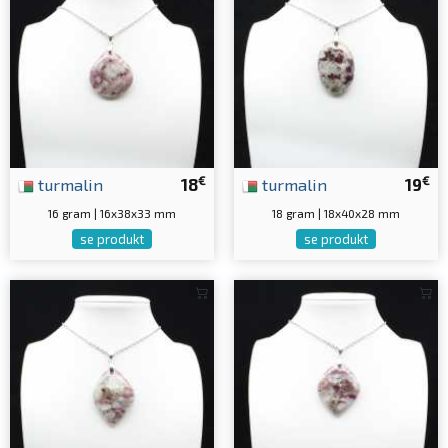
€
€
turmalin
18
turmalin
19
16 gram | 16x38x33 mm
18 gram | 18x40x28 mm
se produkt
se produkt