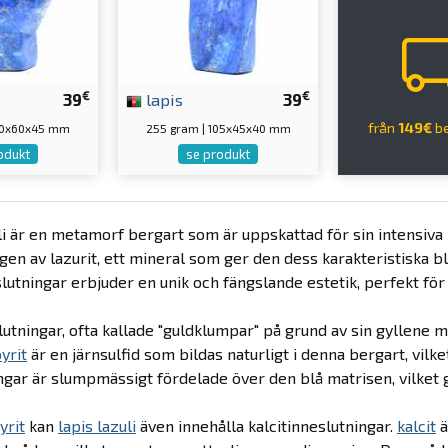
€
€
39
lapis
39
från
149€
be
120x60x45 mm
255 gram | 105x45x40 mm
odukt
se produkt
li är en metamorf bergart som är uppskattad för sin intensiva 
gen av lazurit, ett mineral som ger den dess karakteristiska b
slutningar erbjuder en unik och fängslande estetik, perfekt fö
lutningar, ofta kallade "guldklumpar" på grund av sin gyllene m
yrit
är en järnsulfid som bildas naturligt i denna bergart, vilk
ngar är slumpmässigt fördelade över den blå matrisen, vilket 
yrit
kan
lapis lazuli
även innehålla kalcitinneslutningar.
kalcit
ä