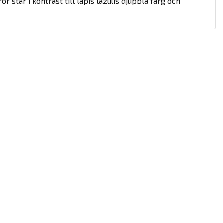
 står i kontrast till lapis lazulis djupblå färg och