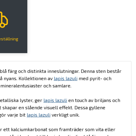
ställning
blå färg och distinkta inneslutningar. Denna sten består
lå nyans. Kollektionen av
lapis lazuli
med pyrit- och
r mineralentusiaster och samlare.
etalliska lyster, ger
lapis lazuli
en touch av briljans och
et skapar en slående visuell effekt. Dessa gyllene
gör varje bit
lapis lazuli
verkligt unik.
r ett kalciumkarbonat som framträder som vita eller