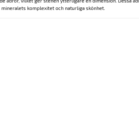
e ådror, vilket ger stenen ytterligare en dimension. Dessa ådror
mineralets komplexitet och naturliga skönhet.