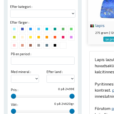
Efter kategori :
Efter färger :
lapis
275 gram | 
se pr
På en period :
Lapis lazu
huvudsakli
kalcitinne
Med mineral :
Efter land :
Pyritinnes
0 på 2499€
kontrast.
p
Pris :
inneslutni
0 på 24620gr.
Vikt :
Förutom
p