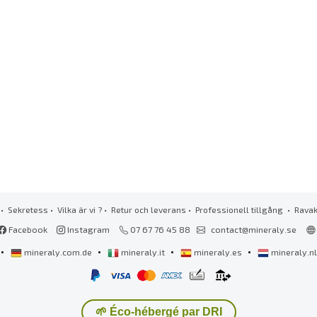
•
Sekretess
•
Vilka är vi ?
•
Retur och leverans
•
Professionell tillgång
• Rava
Facebook
Instagram
07 67 76 45 88
contact@mineraly.se
•
•
•
•
mineraly.com.de
mineraly.it
mineraly.es
mineraly.n
🌱 Éco-hébergé par DRI