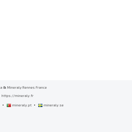
ka
&
Mineraly Rennes France
https://mineraly.fr
•
•
l
mineraly.pt
mineraly.se