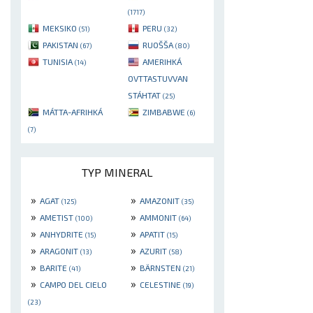
(1717)
MEKSIKO
PERU
(51)
(32)
PAKISTAN
RUOŠŠA
(67)
(80)
TUNISIA
AMERIHKÁ
(14)
OVTTASTUVVAN
STÁHTAT
(25)
MÁTTA-AFRIHKÁ
ZIMBABWE
(6)
(7)
TYP MINERAL
»
»
AGAT
AMAZONIT
(125)
(35)
»
»
AMETIST
AMMONIT
(100)
(64)
»
»
ANHYDRITE
APATIT
(15)
(15)
»
»
ARAGONIT
AZURIT
(13)
(58)
»
»
BARITE
BÄRNSTEN
(41)
(21)
»
»
CAMPO DEL CIELO
CELESTINE
(19)
(23)