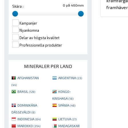
krämfärgad
0 på 460mm
Skära :
framhäver 
Kampanjer
Nyankomna
Delar av högsta kvalitet
Professionella produkter
MINERALER PER LAND
AFGHANISTAN
ARGENTINA
(23)
(44)
BRASIL
KONGO-
(129)
KINSHASA
(18)
DOMINIKÁNA
SPÁNIA
(48)
DÁSSEVÁLDI
(8)
INDONESIA
LIETUVA
(84)
(21)
MAROKKO
MADAGASKAR
(354)