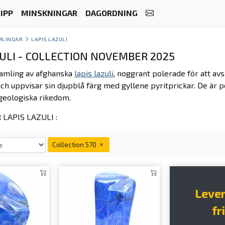
IPP
MINSKNINGAR
DAGORDNING
MLINGAR
LAPIS LAZULI
ZULI - COLLECTION NOVEMBER 2025
amling av afghanska
lapis lazuli
, noggrant polerade för att avs
och uppvisar sin djupblå färg med gyllene pyritprickar. De är 
geologiska rikedom.
LAPIS LAZULI :
Collection 570
Leve
fri