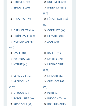
»
»
DIOPSIDE
DOLOMITE
(12)
(23)
»
»
EPIDOTE
FADEN KVARTS
(20)
(40)
»
»
FLUSSPAT
FÖRSTENAT TRÄ
(25)
(12)
»
»
GARNIÈRITE
GOETHITE
(23)
(26)
»
»
GRÖN JASPIS
HEMATIT
(20)
(18)
»
»
HUMLAN JASPER
JADE
(20)
(80)
»
»
JASPIS
KALCIT
(172)
(116)
»
»
KARNEOL
KVARTS
(56)
(171)
»
»
KYANIT
LABRADORIT
(14)
(202)
»
»
LEPIDOLIT
MALAKIT
(10)
(13)
»
»
MICROCLINE
ORTHOCERAS
(301)
(55)
»
»
OTODUS
PYRIT
(31)
(27)
»
»
PYROLUSITE
RHODONIT
(31)
(25)
»
»
ROSA SALT
ROSENKVARTS
(42)