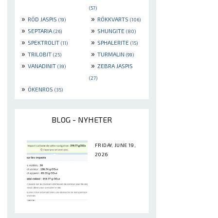
(57)
»
»
RÖD JASPIS
RÖKKVARTS
(19)
(106)
»
»
SEPTARIA
SHUNGITE
(26)
(80)
»
»
SPEKTROLIT
SPHALERITE
(11)
(15)
»
»
TRILOBIT
TURMALIN
(25)
(99)
»
»
VANADINIT
ZEBRA JASPIS
(39)
(27)
»
ÖKENROS
(35)
BLOG - NYHETER
FRIDAY, JUNE 19,
2026