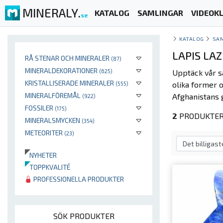
MINERALY.
KATALOG
SAMLINGAR
VIDEOKL
se
KATALOG
SA
LAPIS LA
RÅ STENAR OCH MINERALER
(87)
MINERALDEKORATIONER
(625)
Upptäck vår s
KRISTALLISERADE MINERALER
olika former 
(555)
MINERALFÖREMÅL
Afghanistans 
(922)
FOSSILER
(175)
2
PRODUKTER 
MINERALSMYCKEN
(354)
METEORITER
(23)
NYHETER
TOPPKVALITÉ
PROFESSIONELLA PRODUKTER
SÖK PRODUKTER