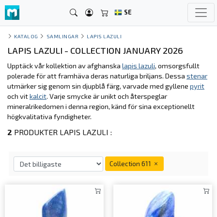
SE
KATALOG
SAMLINGAR
LAPIS LAZULI
LAPIS LAZULI - COLLECTION JANUARY 2026
Upptäck vår kollektion av afghanska
lapis lazuli
, omsorgsfullt
polerade för att framhäva deras naturliga briljans. Dessa
stenar
utmärker sig genom sin djupblå färg, varvade med gyllene
pyrit
och vit
kalcit
. Varje smycke är unikt och återspeglar
mineralrikedomen i denna region, känd för sina exceptionellt
högkvalitativa fyndigheter.
2
PRODUKTER LAPIS LAZULI :
Collection 611