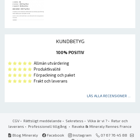
KUNDBETYG
100% POSITIV
Allmän utvärdering
Produktkvalité
Förpackning och paket
Frakt och leverans
LÄS ALLA RECENSIONER ...
CGV
•
Rättsligt meddelande
•
Sekretess
•
Vilka är vi ?
•
Retur och
leverans
•
Professionell tillgång
• Ravaka
&
Mineraly Rennes France
Blog Mineraly
Facebook
Instagram
07 67 76 45 88