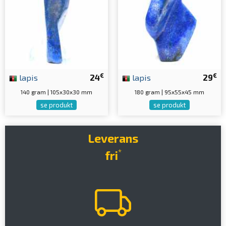
€
€
lapis
24
lapis
29
140 gram | 105x30x30 mm
180 gram | 95x55x45 mm
se produkt
se produkt
Leverans
*
fri