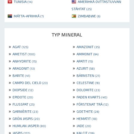
TUNISIA
AMERIHKÁ OVTTASTUVVAN
(14)
STÁHTAT
(25)
MÁTTA-AFRIHKÁ
ZIMBABWE
(7)
(6)
TYP MINERAL
»
»
AGAT
AMAZONIT
(125)
(35)
»
»
AMETIST
AMMONIT
(100)
(64)
»
»
ANHYDRITE
APATIT
(15)
(15)
»
»
ARAGONIT
AZURIT
(13)
(58)
»
»
BARITE
BÄRNSTEN
(41)
(21)
»
»
CAMPO DEL CIELO
CELESTINE
(23)
(19)
»
»
DIOPSIDE
DOLOMITE
(12)
(23)
»
»
EPIDOTE
FADEN KVARTS
(20)
(40)
»
»
FLUSSPAT
FÖRSTENAT TRÄ
(25)
(12)
»
»
GARNIÈRITE
GOETHITE
(23)
(26)
»
»
GRÖN JASPIS
HEMATIT
(20)
(18)
»
»
HUMLAN JASPER
JADE
(80)
(20)
»
»
JASPIS
KALCIT
(172)
(116)