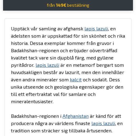
från
149€
beställning
Upptäck vår samling av afghansk
lapis lazuli
, en
ädelsten som är uppskattad för sin skönhet och rika
historia. Dessa exemplar kommer från gruvor i
Badakhshan-regionen och erbjuder oöverträffad
kvalitet tack vare sin djupblå färg, med gyllene
pyritådror.
lapis lazuli
är en metamorf bergart som
huvudsakligen består av lazurit, men den innehåller
även andra mineraler som
kalcit
och sodalit. Dess
unika utseende och geologiska egenskaper gör den
till ett eftertraktat val för samlare och
mineralentusiaster.
Badakhshan-regionen i
Afghanistan
är känd för att
producera några av världens finaste
lapis lazuli
, en
tradition som sträcker sig tillbaka årtusenden.