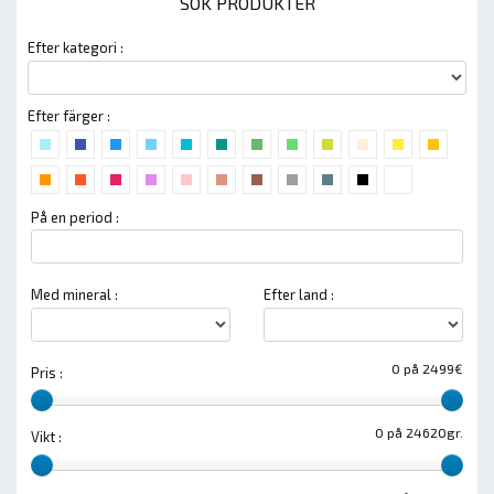
SÖK PRODUKTER
Efter kategori :
Efter färger :
På en period :
Med mineral :
Efter land :
0 på 2499€
Pris :
0 på 24620gr.
Vikt :