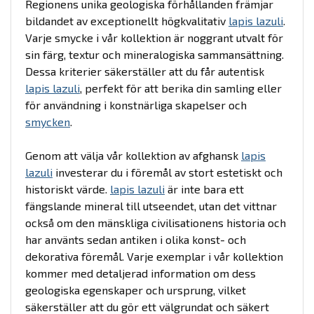
Regionens unika geologiska förhållanden främjar
bildandet av exceptionellt högkvalitativ
lapis lazuli
.
Varje smycke i vår kollektion är noggrant utvalt för
sin färg, textur och mineralogiska sammansättning.
Dessa kriterier säkerställer att du får autentisk
lapis lazuli
, perfekt för att berika din samling eller
för användning i konstnärliga skapelser och
smycken
.
Genom att välja vår kollektion av afghansk
lapis
lazuli
investerar du i föremål av stort estetiskt och
historiskt värde.
lapis lazuli
är inte bara ett
fängslande mineral till utseendet, utan det vittnar
också om den mänskliga civilisationens historia och
har använts sedan antiken i olika konst- och
dekorativa föremål. Varje exemplar i vår kollektion
kommer med detaljerad information om dess
geologiska egenskaper och ursprung, vilket
säkerställer att du gör ett välgrundat och säkert