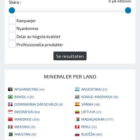
0 på 460mm
Skära :
Kampanjer
Nyankomna
Delar av högsta kvalitet
Professionella produkter
Se resultaten
MINERALER PER LAND
AFGHANISTAN
ARGENTINA
(44)
(23)
BRASIL
KONGO-KINSHASA
(129)
(18)
DOMINIKÁNA DÁSSEVÁLDI
SPÁNIA
(8)
(48)
INDONESIA
LIETUVA
(84)
(21)
MAROKKO
MADAGASKAR
(354)
(1717)
MEKSIKO
PERU
(51)
(32)
PAKISTAN
RUOŠŠA
(67)
(80)