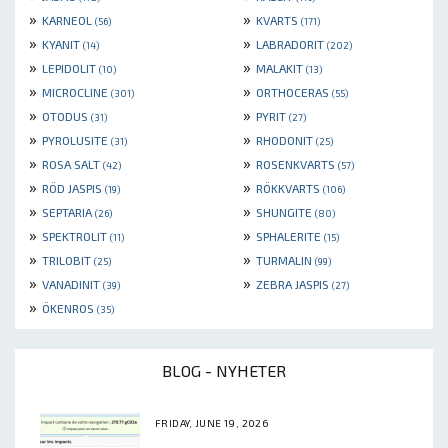
»
»
KARNEOL
KVARTS
(56)
(171)
»
»
KYANIT
LABRADORIT
(14)
(202)
»
»
LEPIDOLIT
MALAKIT
(10)
(13)
»
»
MICROCLINE
ORTHOCERAS
(301)
(55)
»
»
OTODUS
PYRIT
(31)
(27)
»
»
PYROLUSITE
RHODONIT
(31)
(25)
»
»
ROSA SALT
ROSENKVARTS
(42)
(57)
»
»
RÖD JASPIS
RÖKKVARTS
(19)
(106)
»
»
SEPTARIA
SHUNGITE
(26)
(80)
»
»
SPEKTROLIT
SPHALERITE
(11)
(15)
»
»
TRILOBIT
TURMALIN
(25)
(99)
»
»
VANADINIT
ZEBRA JASPIS
(39)
(27)
»
ÖKENROS
(35)
BLOG - NYHETER
FRIDAY, JUNE 19, 2026