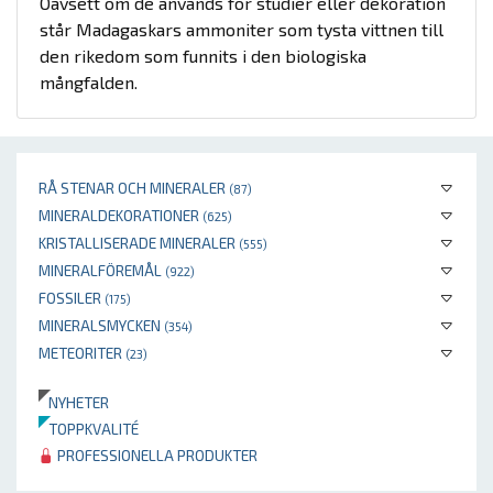
Oavsett om de används för studier eller dekoration
står Madagaskars ammoniter som tysta vittnen till
den rikedom som funnits i den biologiska
mångfalden.
RÅ STENAR OCH MINERALER
(87)
MINERALDEKORATIONER
(625)
KRISTALLISERADE MINERALER
(555)
MINERALFÖREMÅL
(922)
FOSSILER
(175)
MINERALSMYCKEN
(354)
METEORITER
(23)
NYHETER
TOPPKVALITÉ
PROFESSIONELLA PRODUKTER