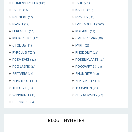
»
»
HUMLAN JASPER
JADE
(80)
(20)
»
»
JASPIS
KALCIT
(172)
(116)
»
»
KARNEOL
KVARTS
(56)
(171)
»
»
KYANIT
LABRADORIT
(14)
(202)
»
»
LEPIDOLIT
MALAKIT
(10)
(13)
»
»
MICROCLINE
ORTHOCERAS
(301)
(55)
»
»
OTODUS
PYRIT
(31)
(27)
»
»
PYROLUSITE
RHODONIT
(31)
(25)
»
»
ROSA SALT
ROSENKVARTS
(42)
(57)
»
»
RÖD JASPIS
RÖKKVARTS
(19)
(106)
»
»
SEPTARIA
SHUNGITE
(26)
(80)
»
»
SPEKTROLIT
SPHALERITE
(11)
(15)
»
»
TRILOBIT
TURMALIN
(25)
(99)
»
»
VANADINIT
ZEBRA JASPIS
(39)
(27)
»
ÖKENROS
(35)
BLOG - NYHETER