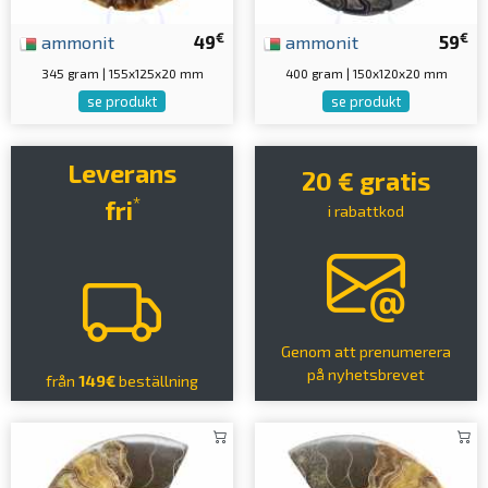
€
€
ammonit
49
ammonit
59
345 gram | 155x125x20 mm
400 gram | 150x120x20 mm
se produkt
se produkt
Leverans
20 € gratis
*
fri
i rabattkod
Genom att prenumerera
på nyhetsbrevet
från
149€
beställning