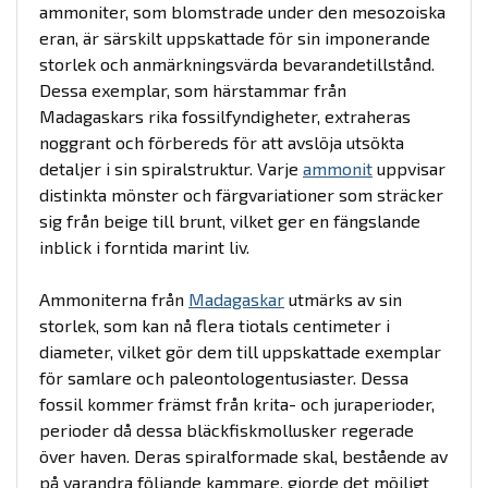
ammoniter, som blomstrade under den mesozoiska
eran, är särskilt uppskattade för sin imponerande
storlek och anmärkningsvärda bevarandetillstånd.
Dessa exemplar, som härstammar från
Madagaskars rika fossilfyndigheter, extraheras
noggrant och förbereds för att avslöja utsökta
detaljer i sin spiralstruktur. Varje
ammonit
uppvisar
distinkta mönster och färgvariationer som sträcker
sig från beige till brunt, vilket ger en fängslande
inblick i forntida marint liv.
Ammoniterna från
Madagaskar
utmärks av sin
storlek, som kan nå flera tiotals centimeter i
diameter, vilket gör dem till uppskattade exemplar
för samlare och paleontologentusiaster. Dessa
fossil kommer främst från krita- och juraperioder,
perioder då dessa bläckfiskmollusker regerade
över haven. Deras spiralformade skal, bestående av
på varandra följande kammare, gjorde det möjligt