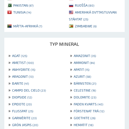
PAKISTAN
RUOŠŠA
(67)
(80)
TUNISIA
AMERIHKÁ OVTTASTUVVAN
(14)
STÁHTAT
(25)
MÁTTA-AFRIHKÁ
ZIMBABWE
(7)
(6)
TYP MINERAL
»
»
AGAT
AMAZONIT
(125)
(35)
»
»
AMETIST
AMMONIT
(100)
(64)
»
»
ANHYDRITE
APATIT
(15)
(15)
»
»
ARAGONIT
AZURIT
(13)
(58)
»
»
BARITE
BÄRNSTEN
(41)
(21)
»
»
CAMPO DEL CIELO
CELESTINE
(23)
(19)
»
»
DIOPSIDE
DOLOMITE
(12)
(23)
»
»
EPIDOTE
FADEN KVARTS
(20)
(40)
»
»
FLUSSPAT
FÖRSTENAT TRÄ
(25)
(12)
»
»
GARNIÈRITE
GOETHITE
(23)
(26)
»
»
GRÖN JASPIS
HEMATIT
(20)
(18)