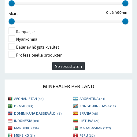
0 på 460mm
Skära :
Kampanjer
Nyankomna
Delar av högsta kvalitet
Professionella produkter
Se resultaten
MINERALER PER LAND
AFGHANISTAN
ARGENTINA
(44)
(23)
BRASIL
KONGO-KINSHASA
(129)
(18)
DOMINIKÁNA DÁSSEVÁLDI
SPÁNIA
(8)
(48)
INDONESIA
LIETUVA
(84)
(21)
MAROKKO
MADAGASKAR
(354)
(1717)
MEKSIKO
PERU
(51)
(32)