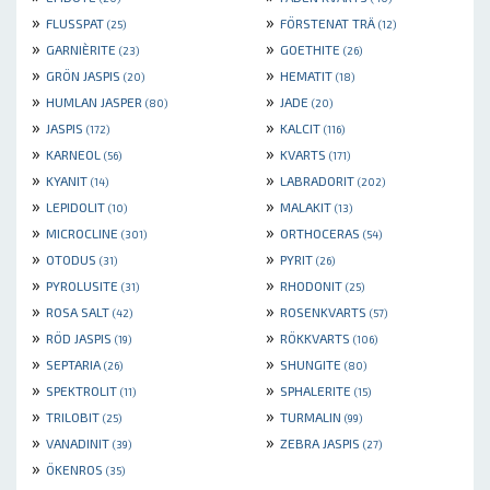
»
»
FLUSSPAT
FÖRSTENAT TRÄ
(25)
(12)
»
»
GARNIÈRITE
GOETHITE
(23)
(26)
»
»
GRÖN JASPIS
HEMATIT
(20)
(18)
»
»
HUMLAN JASPER
JADE
(80)
(20)
»
»
JASPIS
KALCIT
(172)
(116)
»
»
KARNEOL
KVARTS
(56)
(171)
»
»
KYANIT
LABRADORIT
(14)
(202)
»
»
LEPIDOLIT
MALAKIT
(10)
(13)
»
»
MICROCLINE
ORTHOCERAS
(301)
(54)
»
»
OTODUS
PYRIT
(31)
(26)
»
»
PYROLUSITE
RHODONIT
(31)
(25)
»
»
ROSA SALT
ROSENKVARTS
(42)
(57)
»
»
RÖD JASPIS
RÖKKVARTS
(19)
(106)
»
»
SEPTARIA
SHUNGITE
(26)
(80)
»
»
SPEKTROLIT
SPHALERITE
(11)
(15)
»
»
TRILOBIT
TURMALIN
(25)
(99)
»
»
VANADINIT
ZEBRA JASPIS
(39)
(27)
»
ÖKENROS
(35)