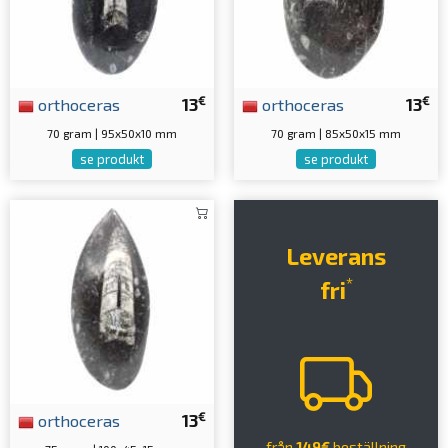
€
€
orthoceras
13
orthoceras
13
70 gram | 95x50x10 mm
70 gram | 85x50x15 mm
se produkt
se produkt
Leverans
*
fri
€
orthoceras
13
från
149€
beställning