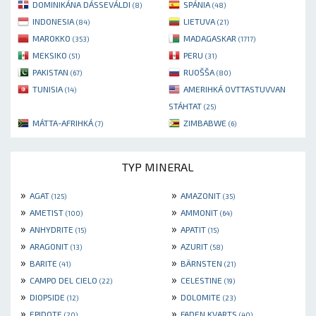
DOMINIKÁNA DÁSSEVÁLDI
SPÁNIA
(8)
(48)
INDONESIA
LIETUVA
(84)
(21)
MAROKKO
MADAGASKAR
(353)
(1717)
MEKSIKO
PERU
(51)
(31)
PAKISTAN
RUOŠŠA
(67)
(80)
TUNISIA
AMERIHKÁ OVTTASTUVVAN
(14)
STÁHTAT
(25)
MÁTTA-AFRIHKÁ
ZIMBABWE
(7)
(6)
TYP MINERAL
»
»
AGAT
AMAZONIT
(125)
(35)
»
»
AMETIST
AMMONIT
(100)
(64)
»
»
ANHYDRITE
APATIT
(15)
(15)
»
»
ARAGONIT
AZURIT
(13)
(58)
»
»
BARITE
BÄRNSTEN
(41)
(21)
»
»
CAMPO DEL CIELO
CELESTINE
(22)
(19)
»
»
DIOPSIDE
DOLOMITE
(12)
(23)
»
»
EPIDOTE
FADEN KVARTS
(20)
(40)