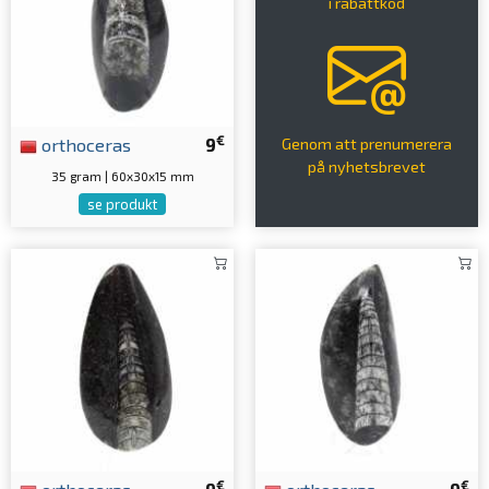
i rabattkod
€
orthoceras
9
Genom att prenumerera
på nyhetsbrevet
35 gram | 60x30x15 mm
se produkt
€
€