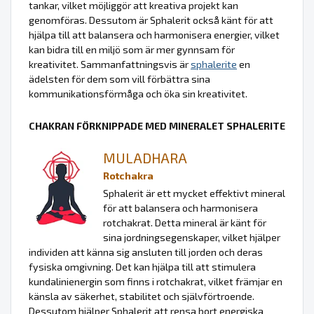
tankar, vilket möjliggör att kreativa projekt kan
genomföras. Dessutom är Sphalerit också känt för att
hjälpa till att balansera och harmonisera energier, vilket
kan bidra till en miljö som är mer gynnsam för
kreativitet. Sammanfattningsvis är
sphalerite
en
ädelsten för dem som vill förbättra sina
kommunikationsförmåga och öka sin kreativitet.
CHAKRAN FÖRKNIPPADE MED MINERALET SPHALERITE
MULADHARA
Rotchakra
Sphalerit är ett mycket effektivt mineral
för att balansera och harmonisera
rotchakrat. Detta mineral är känt för
sina jordningsegenskaper, vilket hjälper
individen att känna sig ansluten till jorden och deras
fysiska omgivning. Det kan hjälpa till att stimulera
kundalinienergin som finns i rotchakrat, vilket främjar en
känsla av säkerhet, stabilitet och självförtroende.
Dessutom hjälper Sphalerit att rensa bort energiska