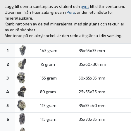
Lägg till denna samlarpjäs av sfalerit och
pyrit
till ditt inventarium.
Utvunnen från Huanzala-gruvan i
Peru
, är den ett måste för
mineralälskare.
Kombinationen av de två mineralerna, med sin glans och textur, är
av en rå skönhet.
Monterad på en akrylsockel, är den redo att glänsa i din samling.
1
145 gram
35x65x35 mm
2
75 gram
35x60x30 mm
3
155 gram
50x65x35 mm
4
80 gram
25x55x25 mm
5
115 gram
35x55x40 mm
6
115 gram
35x70x35 mm