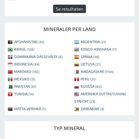
Se resultaten
MINERALER PER LAND
AFGHANISTAN
ARGENTINA
(44)
(21)
BRASIL
KONGO-KINSHASA
(128)
(17)
DOMINIKÁNA DÁSSEVÁLDI
SPÁNIA
(8)
(48)
INDONESIA
LIETUVA
(84)
(21)
MAROKKO
MADAGASKAR
(350)
(1704)
MEKSIKO
PERU
(51)
(31)
PAKISTAN
RUOŠŠA
(67)
(80)
TUNISIA
AMERIHKÁ OVTTASTUVVAN
(14)
STÁHTAT
(25)
MÁTTA-AFRIHKÁ
ZIMBABWE
(7)
(6)
TYP MINERAL