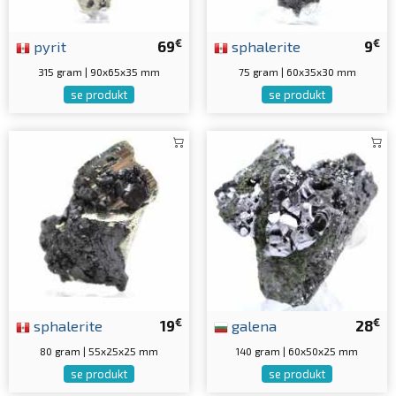
€
€
pyrit
69
sphalerite
9
315 gram | 90x65x35 mm
75 gram | 60x35x30 mm
se produkt
se produkt
€
€
sphalerite
19
galena
28
80 gram | 55x25x25 mm
140 gram | 60x50x25 mm
se produkt
se produkt