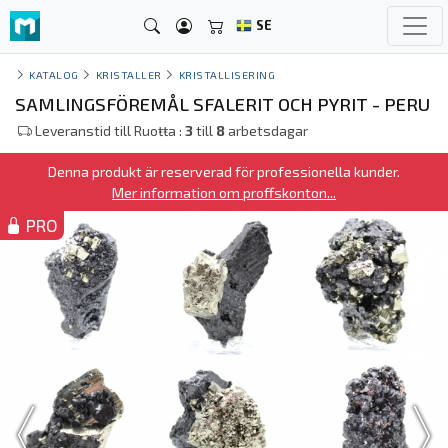
SE
KATALOG
KRISTALLER
KRISTALLISERING
SAMLINGSFÖREMÅL SFALERIT OCH PYRIT - PERU
Leveranstid till Ruoŧŧa :
3
till
8
arbetsdagar
Denna produkt är reserverad för professionella kunder.
Mer information om proffskonton...
PRO