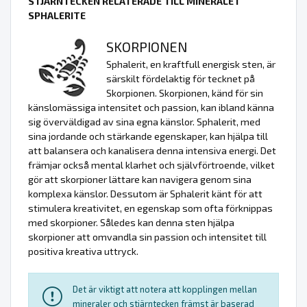
STJÄRNTECKEN RELATERADE TILL MINERALET
SPHALERITE
SKORPIONEN
Sphalerit, en kraftfull energisk sten, är
särskilt fördelaktig för tecknet på
Skorpionen. Skorpionen, känd för sin
känslomässiga intensitet och passion, kan ibland känna
sig överväldigad av sina egna känslor. Sphalerit, med
sina jordande och stärkande egenskaper, kan hjälpa till
att balansera och kanalisera denna intensiva energi. Det
främjar också mental klarhet och självförtroende, vilket
gör att skorpioner lättare kan navigera genom sina
komplexa känslor. Dessutom är Sphalerit känt för att
stimulera kreativitet, en egenskap som ofta förknippas
med skorpioner. Således kan denna sten hjälpa
skorpioner att omvandla sin passion och intensitet till
positiva kreativa uttryck.
Det är viktigt att notera att kopplingen mellan
mineraler och stjärntecken främst är baserad