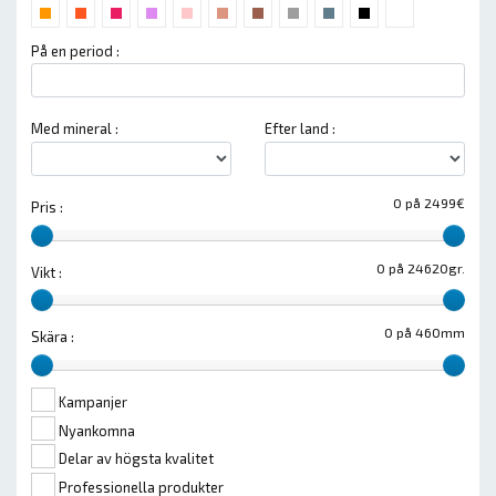
På en period :
Med mineral :
Efter land :
0 på 2499€
Pris :
0 på 24620gr.
Vikt :
0 på 460mm
Skära :
Kampanjer
Nyankomna
Delar av högsta kvalitet
Professionella produkter