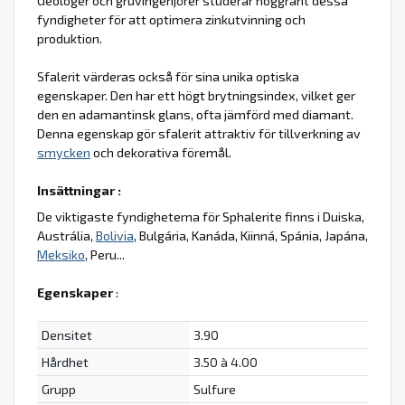
Geologer och gruvingenjörer studerar noggrant dessa
fyndigheter för att optimera zinkutvinning och
produktion.
Sfalerit värderas också för sina unika optiska
egenskaper. Den har ett högt brytningsindex, vilket ger
den en adamantinsk glans, ofta jämförd med diamant.
Denna egenskap gör sfalerit attraktiv för tillverkning av
smycken
och dekorativa föremål.
Insättningar :
De viktigaste fyndigheterna för Sphalerite finns i Duiska,
Austrália,
Bolivia
, Bulgária, Kanáda, Kiinná, Spánia, Japána,
Meksiko
, Peru...
Egenskaper
:
Densitet
3.90
Hårdhet
3.50 à 4.00
Grupp
Sulfure