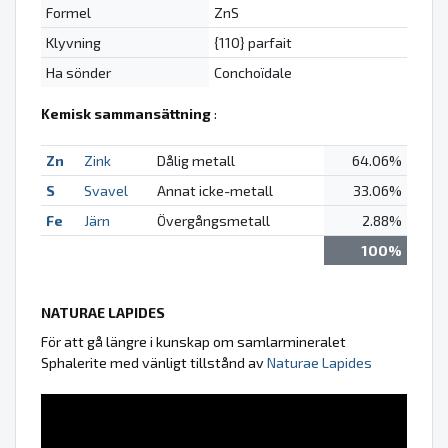
Formel
ZnS
Klyvning
{110} parfait
Ha sönder
Conchoïdale
Kemisk sammansättning
:
Zn
Zink
Dålig metall
64.06%
S
Svavel
Annat icke-metall
33.06%
Fe
Järn
Övergångsmetall
2.88%
100%
NATURAE LAPIDES
För att gå längre i kunskap om samlarmineralet
Sphalerite med vänligt tillstånd av
Naturae Lapides