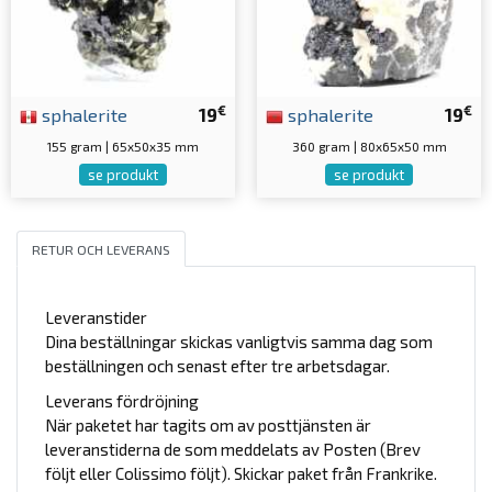
€
€
sphalerite
19
sphalerite
19
155 gram | 65x50x35 mm
360 gram | 80x65x50 mm
se produkt
se produkt
RETUR OCH LEVERANS
Leveranstider
Dina beställningar skickas vanligtvis samma dag som
beställningen och senast efter tre arbetsdagar.
Leverans fördröjning
När paketet har tagits om av posttjänsten är
leveranstiderna de som meddelats av Posten (Brev
följt eller Colissimo följt). Skickar paket från Frankrike.