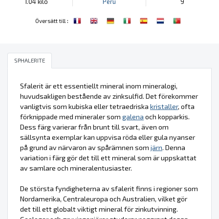
1.04 kilo
Peru
9
:
Översätt till
SPHALERITE
Sfalerit är ett essentiellt mineral inom mineralogi,
huvudsakligen bestående av zinksulfid. Det förekommer
vanligtvis som kubiska eller tetraedriska
kristaller
, ofta
förknippade med mineraler som
galena
och kopparkis.
Dess färg varierar från brunt till svart, även om
sällsynta exemplar kan uppvisa röda eller gula nyanser
på grund av närvaron av spårämnen som
järn
. Denna
variation i färg gör det till ett mineral som är uppskattat
av samlare och mineralentusiaster.
De största fyndigheterna av sfalerit finns i regioner som
Nordamerika, Centraleuropa och Australien, vilket gör
det till ett globalt viktigt mineral för zinkutvinning.