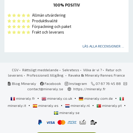
100% POSITIV
Allmän utvärdering
Produktkvalité
Förpackning och paket
Frakt och leverans
LÄS ALLA RECENSIONER ...
CGV
•
Rättsligt meddelande
•
Sekretess
•
Vilka är vi ?
•
Retur och
leverans
•
Professionell tillgång
• Ravaka
&
Mineraly Rennes France
Blog Mineraly
Facebook
Instagram
07 67 76 45 88
contact@mineraly.se
https://mineraly.fr
•
•
•
mineraly.fr
mineraly.co.uk
mineraly.com.de
•
•
•
•
mineraly.it
mineraly.es
mineraly.nl
mineraly.pt
mineraly.se