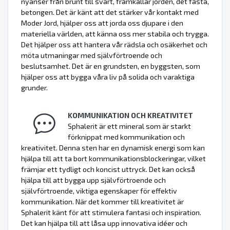
nyanser från brunt till svart, framkallar jorden, det fasta,
betongen. Det är känt att det stärker vår kontakt med
Moder Jord, hjälper oss att jorda oss djupare i den
materiella världen, att känna oss mer stabila och trygga.
Det hjälper oss att hantera vår rädsla och osäkerhet och
möta utmaningar med självförtroende och
beslutsamhet. Det är en grundsten, en byggsten, som
hjälper oss att bygga våra liv på solida och varaktiga
grunder.
KOMMUNIKATION OCH KREATIVITET
Sphalerit är ett mineral som är starkt
förknippat med kommunikation och
kreativitet. Denna sten har en dynamisk energi som kan
hjälpa till att ta bort kommunikationsblockeringar, vilket
främjar ett tydligt och koncist uttryck. Det kan också
hjälpa till att bygga upp självförtroende och
självförtroende, viktiga egenskaper för effektiv
kommunikation. När det kommer till kreativitet är
Sphalerit känt för att stimulera fantasi och inspiration.
Det kan hjälpa till att låsa upp innovativa idéer och