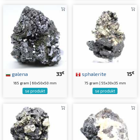
€
€
galena
33
sphalerite
15
165 gram | 60x50x50 mm
75 gram | 55x30x35 mm
se produkt
se produkt