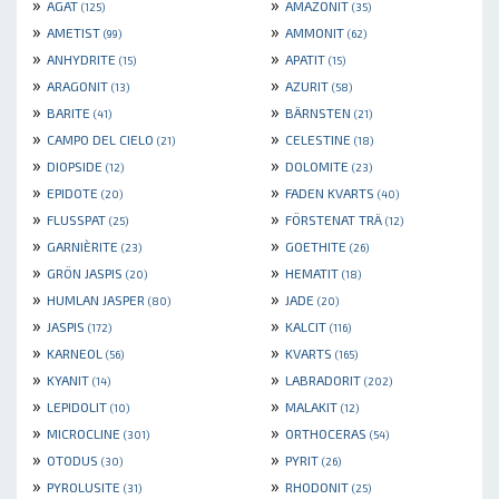
»
»
AGAT
AMAZONIT
(125)
(35)
»
»
AMETIST
AMMONIT
(99)
(62)
»
»
ANHYDRITE
APATIT
(15)
(15)
»
»
ARAGONIT
AZURIT
(13)
(58)
»
»
BARITE
BÄRNSTEN
(41)
(21)
»
»
CAMPO DEL CIELO
CELESTINE
(21)
(18)
»
»
DIOPSIDE
DOLOMITE
(12)
(23)
»
»
EPIDOTE
FADEN KVARTS
(20)
(40)
»
»
FLUSSPAT
FÖRSTENAT TRÄ
(25)
(12)
»
»
GARNIÈRITE
GOETHITE
(23)
(26)
»
»
GRÖN JASPIS
HEMATIT
(20)
(18)
»
»
HUMLAN JASPER
JADE
(80)
(20)
»
»
JASPIS
KALCIT
(172)
(116)
»
»
KARNEOL
KVARTS
(56)
(165)
»
»
KYANIT
LABRADORIT
(14)
(202)
»
»
LEPIDOLIT
MALAKIT
(10)
(12)
»
»
MICROCLINE
ORTHOCERAS
(301)
(54)
»
»
OTODUS
PYRIT
(30)
(26)
»
»
PYROLUSITE
RHODONIT
(31)
(25)