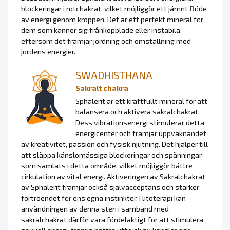
blockeringar i rotchakrat, vilket möjliggör ett jämnt flöde
av energi genom kroppen. Det är ett perfekt mineral för
dem som känner sig frånkopplade eller instabila,
eftersom det främjar jordning och omställning med
jordens energier.
SWADHISTHANA
Sakralt chakra
Sphalerit är ett kraftfullt mineral för att
balansera och aktivera sakralchakrat.
Dess vibrationsenergi stimulerar detta
energicenter och främjar uppvaknandet
av kreativitet, passion och fysisk njutning. Det hjälper till
att släppa känslomässiga blockeringar och spänningar
som samlats i detta område, vilket möjliggör bättre
cirkulation av vital energi. Aktiveringen av Sakralchakrat
av Sphalerit främjar också självacceptans och stärker
förtroendet för ens egna instinkter. I litoterapi kan
användningen av denna sten i samband med
sakralchakrat därför vara fördelaktigt för att stimulera