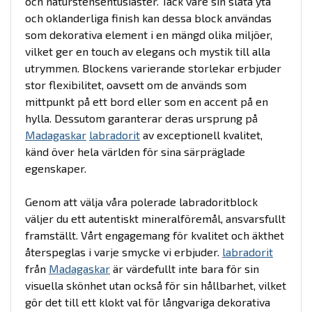
och naturstensentusiaster. Tack vare sin släta yta
och oklanderliga finish kan dessa block användas
som dekorativa element i en mängd olika miljöer,
vilket ger en touch av elegans och mystik till alla
utrymmen. Blockens varierande storlekar erbjuder
stor flexibilitet, oavsett om de används som
mittpunkt på ett bord eller som en accent på en
hylla. Dessutom garanterar deras ursprung på
Madagaskar
labradorit
av exceptionell kvalitet,
känd över hela världen för sina särpräglade
egenskaper.
Genom att välja våra polerade labradoritblock
väljer du ett autentiskt mineralföremål, ansvarsfullt
framställt. Vårt engagemang för kvalitet och äkthet
återspeglas i varje smycke vi erbjuder.
labradorit
från
Madagaskar
är värdefullt inte bara för sin
visuella skönhet utan också för sin hållbarhet, vilket
gör det till ett klokt val för långvariga dekorativa