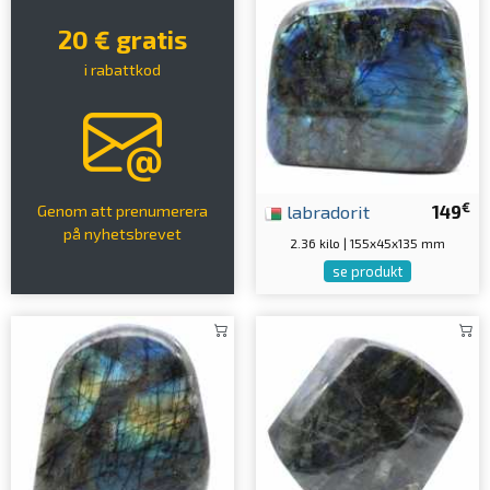
20 € gratis
i rabattkod
€
labradorit
149
Genom att prenumerera
på nyhetsbrevet
2.36 kilo | 155x45x135 mm
se produkt