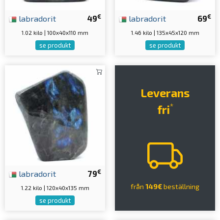
€
€
labradorit
49
labradorit
69
1.02 kilo | 100x40x110 mm
1.46 kilo | 135x45x120 mm
se produkt
se produkt
Leverans
*
fri
€
labradorit
79
från
149€
beställning
1.22 kilo | 120x40x135 mm
se produkt