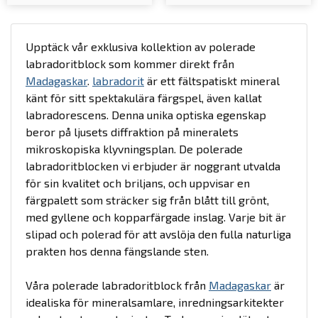
Upptäck vår exklusiva kollektion av polerade
labradoritblock som kommer direkt från
Madagaskar
.
labradorit
är ett fältspatiskt mineral
känt för sitt spektakulära färgspel, även kallat
labradorescens. Denna unika optiska egenskap
beror på ljusets diffraktion på mineralets
mikroskopiska klyvningsplan. De polerade
labradoritblocken vi erbjuder är noggrant utvalda
för sin kvalitet och briljans, och uppvisar en
färgpalett som sträcker sig från blått till grönt,
med gyllene och kopparfärgade inslag. Varje bit är
slipad och polerad för att avslöja den fulla naturliga
prakten hos denna fängslande sten.
Våra polerade labradoritblock från
Madagaskar
är
idealiska för mineralsamlare, inredningsarkitekter