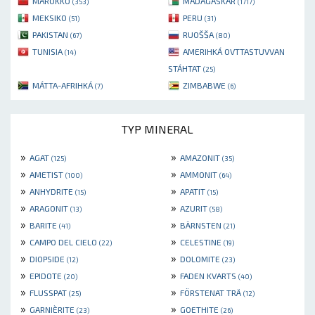
MAROKKO
MADAGASKAR
(353)
(1717)
MEKSIKO
PERU
(51)
(31)
PAKISTAN
RUOŠŠA
(67)
(80)
TUNISIA
AMERIHKÁ OVTTASTUVVAN
(14)
STÁHTAT
(25)
MÁTTA-AFRIHKÁ
ZIMBABWE
(7)
(6)
TYP MINERAL
»
»
AGAT
AMAZONIT
(125)
(35)
»
»
AMETIST
AMMONIT
(100)
(64)
»
»
ANHYDRITE
APATIT
(15)
(15)
»
»
ARAGONIT
AZURIT
(13)
(58)
»
»
BARITE
BÄRNSTEN
(41)
(21)
»
»
CAMPO DEL CIELO
CELESTINE
(22)
(19)
»
»
DIOPSIDE
DOLOMITE
(12)
(23)
»
»
EPIDOTE
FADEN KVARTS
(20)
(40)
»
»
FLUSSPAT
FÖRSTENAT TRÄ
(25)
(12)
»
»
GARNIÈRITE
GOETHITE
(23)
(26)