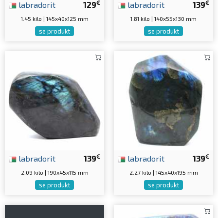
€
€
labradorit
129
labradorit
139
1.45 kilo | 145x40x125 mm
1.81 kilo | 140x55x130 mm
se produkt
se produkt
€
€
labradorit
139
labradorit
139
2.09 kilo | 190x45x115 mm
2.27 kilo | 145x40x195 mm
se produkt
se produkt