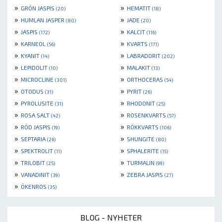
»
»
GRÖN JASPIS
HEMATIT
(20)
(18)
»
»
HUMLAN JASPER
JADE
(80)
(20)
»
»
JASPIS
KALCIT
(172)
(116)
»
»
KARNEOL
KVARTS
(56)
(171)
»
»
KYANIT
LABRADORIT
(14)
(202)
»
»
LEPIDOLIT
MALAKIT
(10)
(13)
»
»
MICROCLINE
ORTHOCERAS
(301)
(54)
»
»
OTODUS
PYRIT
(31)
(26)
»
»
PYROLUSITE
RHODONIT
(31)
(25)
»
»
ROSA SALT
ROSENKVARTS
(42)
(57)
»
»
RÖD JASPIS
RÖKKVARTS
(19)
(106)
»
»
SEPTARIA
SHUNGITE
(26)
(80)
»
»
SPEKTROLIT
SPHALERITE
(11)
(15)
»
»
TRILOBIT
TURMALIN
(25)
(99)
»
»
VANADINIT
ZEBRA JASPIS
(39)
(27)
»
ÖKENROS
(35)
BLOG - NYHETER