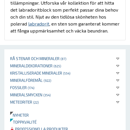
tillämpningar. Utforska vår kollektion för att hitta
det labradoritblock som perfekt passar dina behov
och din stil. Njut av den tidlösa skönheten hos
polerad
labradorit
, en sten som garanterat kommer
att fånga uppmärksamhet och väcka beundran.
RÅ STENAR OCH MINERALER
(87)
MINERALDEKORATIONER
(625)
KRISTALLISERADE MINERALER
(554)
MINERALFÖREMÅL
(922)
FOSSILER
(174)
MINERALSMYCKEN
(354)
METEORITER
(22)
NYHETER
TOPPKVALITÉ
PROFESSIONELLA PRODUKTER