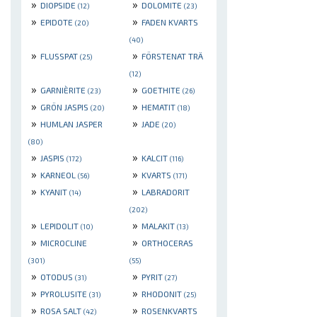
»
»
DIOPSIDE
DOLOMITE
(12)
(23)
»
»
EPIDOTE
FADEN KVARTS
(20)
(40)
»
»
FLUSSPAT
FÖRSTENAT TRÄ
(25)
(12)
»
»
GARNIÈRITE
GOETHITE
(23)
(26)
»
»
GRÖN JASPIS
HEMATIT
(20)
(18)
»
»
HUMLAN JASPER
JADE
(20)
(80)
»
»
JASPIS
KALCIT
(172)
(116)
»
»
KARNEOL
KVARTS
(56)
(171)
»
»
KYANIT
LABRADORIT
(14)
(202)
»
»
LEPIDOLIT
MALAKIT
(10)
(13)
»
»
MICROCLINE
ORTHOCERAS
(301)
(55)
»
»
OTODUS
PYRIT
(31)
(27)
»
»
PYROLUSITE
RHODONIT
(31)
(25)
»
»
ROSA SALT
ROSENKVARTS
(42)