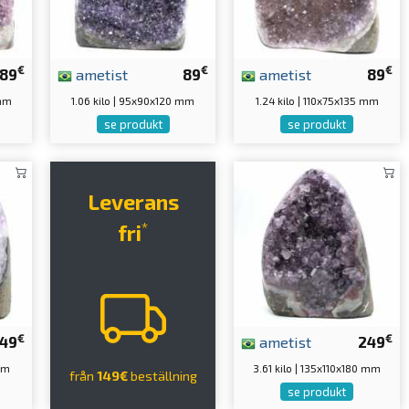
€
€
€
89
ametist
89
ametist
89
 mm
1.06 kilo | 95x90x120 mm
1.24 kilo | 110x75x135 mm
se produkt
se produkt
Leverans
*
fri
€
€
149
ametist
249
 mm
3.61 kilo | 135x110x180 mm
från
149€
beställning
se produkt