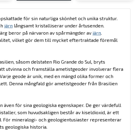
skattade för sin naturliga skönhet och unika struktur.
ch
järn
långsamt kristalliserar under årtusenden.
la färg beror på närvaron av spårmängder av
järn
.
alitet, vilket gör dem till mycket eftertraktade föremål
ilien, såsom delstaten Rio Grande do Sul, bryts
att utvinna och framställa ametistgeoder involverar flera
. Varje geode är unik, med en mängd olika former och
violett. Denna mångfald gör ametistgeoder från Brasilien
n även för sina geologiska egenskaper. De ger värdefull
staller, som huvudsakligen består av kiseldioxid, är ett
d. För mineralogi- och geologientusiaster representerar
ts geologiska historia.