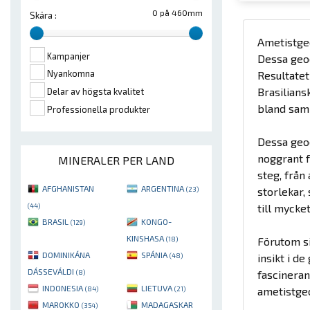
0 på 460mm
Skära :
Ametistgeo
Kampanjer
Dessa geod
Nyankomna
Resultatet
Brasilians
Delar av högsta kvalitet
bland saml
Professionella produkter
Dessa geod
noggrant f
MINERALER PER LAND
steg, från
AFGHANISTAN
ARGENTINA
storlekar,
(23)
till myck
(44)
BRASIL
KONGO-
(129)
KINSHASA
Förutom si
(18)
DOMINIKÁNA
SPÁNIA
insikt i d
(48)
DÁSSEVÁLDI
fascineran
(8)
INDONESIA
LIETUVA
ametistgeo
(84)
(21)
MAROKKO
MADAGASKAR
(354)