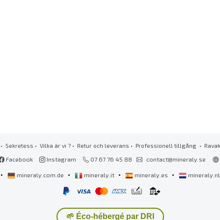
•
Sekretess
•
Vilka är vi ?
•
Retur och leverans
•
Professionell tillgång
• Rava
Facebook
Instagram
07 67 76 45 88
contact@mineraly.se
•
•
•
•
mineraly.com.de
mineraly.it
mineraly.es
mineraly.n
🌱 Éco-hébergé par DRI