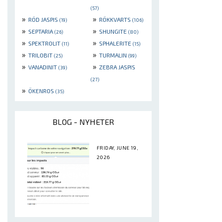
(57)
»
»
RÖD JASPIS
RÖKKVARTS
(19)
(106)
»
»
SEPTARIA
SHUNGITE
(26)
(80)
»
»
SPEKTROLIT
SPHALERITE
(11)
(15)
»
»
TRILOBIT
TURMALIN
(25)
(99)
»
»
VANADINIT
ZEBRA JASPIS
(39)
(27)
»
ÖKENROS
(35)
BLOG - NYHETER
FRIDAY, JUNE 19,
2026