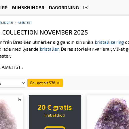
IPP
MINSKNINGAR
DAGORDNING
MLINGAR
AMETIST
- COLLECTION NOVEMBER 2025
 från Brasilien utmärker sig genom sin unika
kristallisering
oc
odrade med lysande
kristaller
. Deras storlekar varierar, vilket
aster.
AMETIST :
Collection 576
20 € gratis
i rabattkod