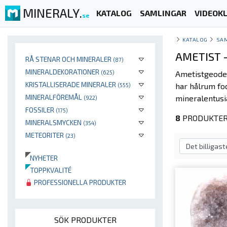
MINERALY.
KATALOG
SAMLINGAR
VIDEOKL
se
KATALOG
SA
AMETIST 
RÅ STENAR OCH MINERALER
(87)
MINERALDEKORATIONER
(625)
Ametistgeoder
KRISTALLISERADE MINERALER
har hålrum f
(555)
MINERALFÖREMÅL
mineralentusi
(922)
FOSSILER
(175)
8
PRODUKTER 
MINERALSMYCKEN
(354)
METEORITER
(23)
NYHETER
TOPPKVALITÉ
PROFESSIONELLA PRODUKTER
SÖK PRODUKTER