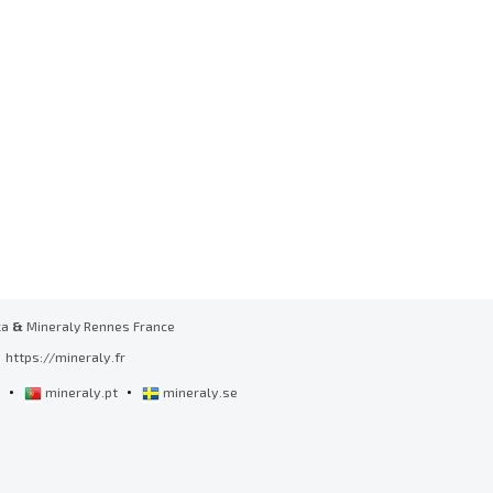
ka
&
Mineraly Rennes France
https://mineraly.fr
•
•
l
mineraly.pt
mineraly.se