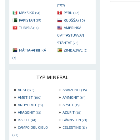
(1717)
MEKSIKO
PERU
(51)
(32)
PAKISTAN
RUOŠŠA
(67)
(80)
TUNISIA
AMERIHKÁ
(14)
OVTTASTUVVAN
STÁHTAT
(25)
MÁTTA-AFRIHKÁ
ZIMBABWE
(6)
(7)
TYP MINERAL
»
»
AGAT
AMAZONIT
(125)
(35)
»
»
AMETIST
AMMONIT
(100)
(64)
»
»
ANHYDRITE
APATIT
(15)
(15)
»
»
ARAGONIT
AZURIT
(13)
(58)
»
»
BARITE
BÄRNSTEN
(41)
(21)
»
»
CAMPO DEL CIELO
CELESTINE
(19)
(23)