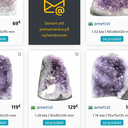
€
69
ametist
Genom att
prenumerera på
x65x115 mm
1.32 kilo | 105x90x120
nyhetsbrevet
dukt
se produkt
€
€
119
ametist
129
ametist
5x80x125 mm
1.28 kilo | 95x85x130 mm
1.76 kilo | 115x75x135
dukt
se produkt
se produkt