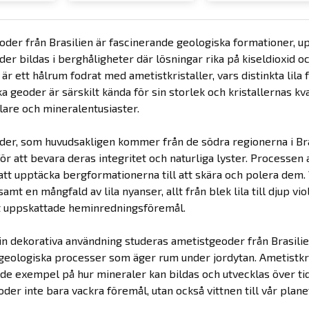
der från Brasilien är fascinerande geologiska formationer, upp
er bildas i berghåligheter där lösningar rika på kiseldioxid o
 är ett hålrum fodrat med ametistkristaller, vars distinkta li
ka geoder är särskilt kända för sin storlek och kristallernas kv
are och mineralentusiaster.
er, som huvudsakligen kommer från de södra regionerna i Bras
ör att bevara deras integritet och naturliga lyster. Processen 
 att upptäcka bergformationerna till att skära och polera dem
 samt en mångfald av lila nyanser, allt från blek lila till djup 
et uppskattade heminredningsföremål.
n dekorativa användning studeras ametistgeoder från Brasilie
e geologiska processer som äger rum under jordytan. Ametistkri
de exempel på hur mineraler kan bildas och utvecklas över ti
der inte bara vackra föremål, utan också vittnen till vår plane