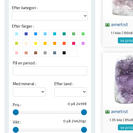
Efter kategori :
ametist
Efter färger :
1.1 kilo | 100
se pro
På en period :
Med mineral :
Efter land :
0 på 2499€
Pris :
ametist
1.35 kilo | 8
0 på 24620gr.
Vikt :
se pro