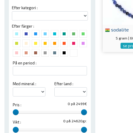
Efter kategori :
Efter färger :
sodalite
5 gram | 
se pr
På en period :
Med mineral :
Efter land :
0 på 2499€
Pris :
0 på 24620gr.
Vikt :