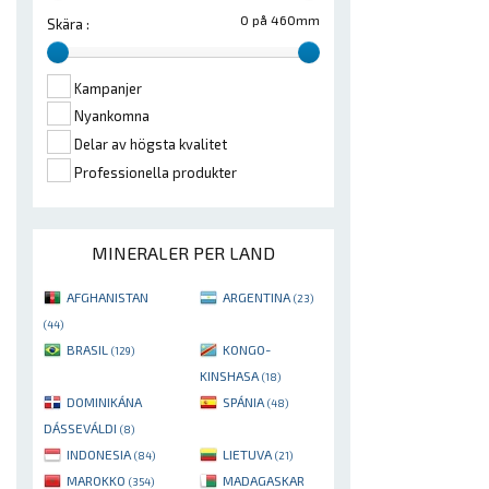
0 på 460mm
Skära :
Kampanjer
Nyankomna
Delar av högsta kvalitet
Professionella produkter
MINERALER PER LAND
AFGHANISTAN
ARGENTINA
(23)
(44)
BRASIL
KONGO-
(129)
KINSHASA
(18)
DOMINIKÁNA
SPÁNIA
(48)
DÁSSEVÁLDI
(8)
INDONESIA
LIETUVA
(84)
(21)
MAROKKO
MADAGASKAR
(354)