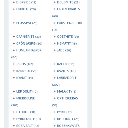
»
»
DIOPSIDE
DOLOMITE
(12)
(23)
»
»
EPIDOTE
FADEN KVARTS
(20)
(40)
»
»
FLUSSPAT
FÖRSTENAT TRÄ
(25)
(12)
»
»
GARNIÈRITE
GOETHITE
(23)
(26)
»
»
GRÖN JASPIS
HEMATIT
(20)
(18)
»
»
HUMLAN JASPER
JADE
(20)
(80)
»
»
JASPIS
KALCIT
(172)
(116)
»
»
KARNEOL
KVARTS
(56)
(171)
»
»
KYANIT
LABRADORIT
(14)
(202)
»
»
LEPIDOLIT
MALAKIT
(10)
(13)
»
»
MICROCLINE
ORTHOCERAS
(301)
(55)
»
»
OTODUS
PYRIT
(31)
(27)
»
»
PYROLUSITE
RHODONIT
(31)
(25)
»
»
ROSA SALT
ROSENKVARTS
(42)