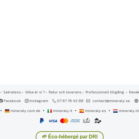
•
Sekretess
•
Vilka är vi ?
•
Retur och leverans
•
Professionell tillgång
• Rava
Facebook
Instagram
07 67 76 45 88
contact@mineraly.se
•
•
•
•
mineraly.com.de
mineraly.it
mineraly.es
mineraly.n
🌱 Éco-hébergé par DRI