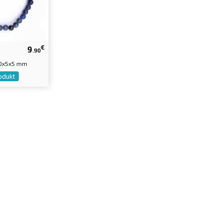
€
9
.90
60x5x5 mm
odukt