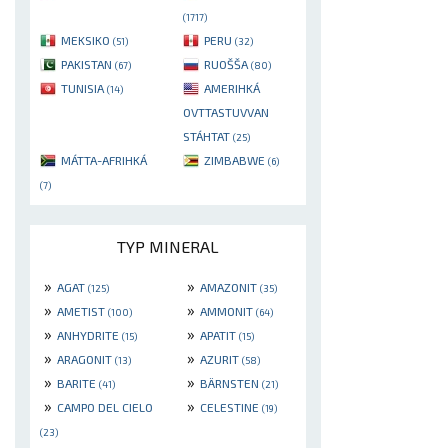
(1717)
MEKSIKO
PERU
(51)
(32)
PAKISTAN
RUOŠŠA
(67)
(80)
TUNISIA
AMERIHKÁ
(14)
OVTTASTUVVAN
STÁHTAT
(25)
MÁTTA-AFRIHKÁ
ZIMBABWE
(6)
(7)
TYP MINERAL
»
»
AGAT
AMAZONIT
(125)
(35)
»
»
AMETIST
AMMONIT
(100)
(64)
»
»
ANHYDRITE
APATIT
(15)
(15)
»
»
ARAGONIT
AZURIT
(13)
(58)
»
»
BARITE
BÄRNSTEN
(41)
(21)
»
»
CAMPO DEL CIELO
CELESTINE
(19)
(23)