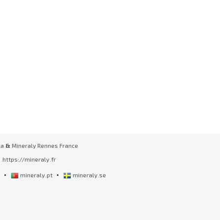
ka
&
Mineraly Rennes France
https://mineraly.fr
•
•
l
mineraly.pt
mineraly.se