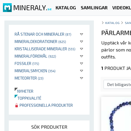
MINERALY.
KATALOG
SAMLINGAR
VIDEOKL
se
KATALOG
SA
PÄRLARMB
RÅ STENAR OCH MINERALER
(87)
MINERALDEKORATIONER
(625)
Upptäck vår k
KRISTALLISERADE MINERALER
pärlor som nog
(555)
MINERALFÖREMÅL
outfits.
(922)
FOSSILER
(175)
1
PRODUKT JAS
MINERALSMYCKEN
(354)
METEORITER
(23)
NYHETER
TOPPKVALITÉ
PROFESSIONELLA PRODUKTER
SÖK PRODUKTER