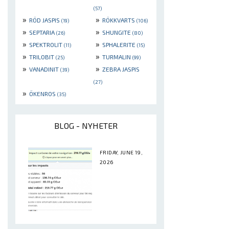
(57)
»
»
RÖD JASPIS
RÖKKVARTS
(19)
(106)
»
»
SEPTARIA
SHUNGITE
(26)
(80)
»
»
SPEKTROLIT
SPHALERITE
(11)
(15)
»
»
TRILOBIT
TURMALIN
(25)
(99)
»
»
VANADINIT
ZEBRA JASPIS
(39)
(27)
»
ÖKENROS
(35)
BLOG - NYHETER
FRIDAY, JUNE 19,
2026