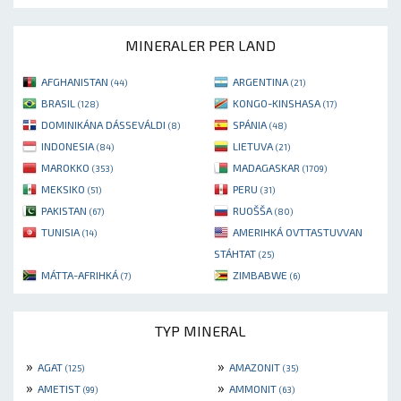
MINERALER PER LAND
AFGHANISTAN
ARGENTINA
(44)
(21)
BRASIL
KONGO-KINSHASA
(128)
(17)
DOMINIKÁNA DÁSSEVÁLDI
SPÁNIA
(8)
(48)
INDONESIA
LIETUVA
(84)
(21)
MAROKKO
MADAGASKAR
(353)
(1709)
MEKSIKO
PERU
(51)
(31)
PAKISTAN
RUOŠŠA
(67)
(80)
TUNISIA
AMERIHKÁ OVTTASTUVVAN
(14)
STÁHTAT
(25)
MÁTTA-AFRIHKÁ
ZIMBABWE
(7)
(6)
TYP MINERAL
»
»
AGAT
AMAZONIT
(125)
(35)
»
»
AMETIST
AMMONIT
(99)
(63)