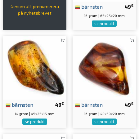
€
bärnsten
49
Genom att prenumerera
på nyhetsbrevet
16 gram | 65x25x20 mm
se produkt
€
€
bärnsten
49
bärnsten
49
14 gram | 45x25x15 mm
16 gram | 40x30x20 mm
se produkt
se produkt