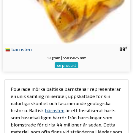
€
bärnsten
89
30 gram | 55x35x25 mm
se produkt
Polerade mörka baltiska bärnstenar representerar
en unik samling mineraler, uppskattade för sin
naturliga skönhet och fascinerande geologiska
historia. Baltisk
bärnsten
är ett fossiliserat harts
som huvudsakligen härrör från barrskogar som
blomstrade för cirka 44 miljoner år sedan. Detta
material, som ofta finns vid stränderna i länder som