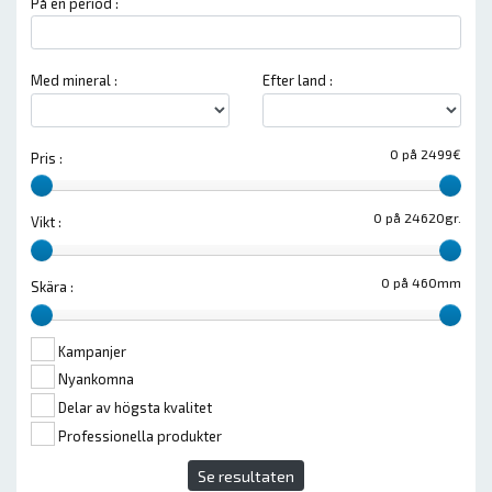
På en period :
Med mineral :
Efter land :
0 på 2499€
Pris :
0 på 24620gr.
Vikt :
0 på 460mm
Skära :
Kampanjer
Nyankomna
Delar av högsta kvalitet
Professionella produkter
Se resultaten