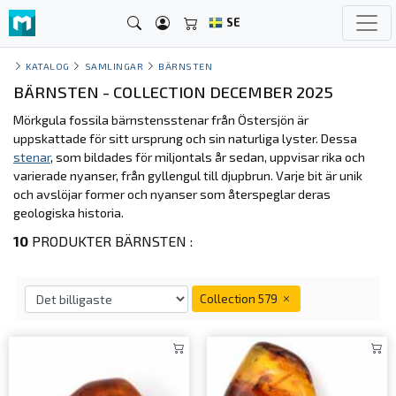
SE
KATALOG
SAMLINGAR
BÄRNSTEN
BÄRNSTEN - COLLECTION DECEMBER 2025
Mörkgula fossila bärnstensstenar från Östersjön är
uppskattade för sitt ursprung och sin naturliga lyster. Dessa
stenar
, som bildades för miljontals år sedan, uppvisar rika och
varierade nyanser, från gyllengul till djupbrun. Varje bit är unik
och avslöjar former och nyanser som återspeglar deras
geologiska historia.
10
PRODUKTER BÄRNSTEN :
Collection 579