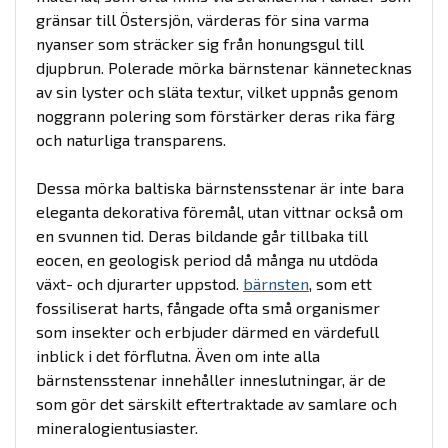
gränsar till Östersjön, värderas för sina varma
nyanser som sträcker sig från honungsgul till
djupbrun. Polerade mörka bärnstenar kännetecknas
av sin lyster och släta textur, vilket uppnås genom
noggrann polering som förstärker deras rika färg
och naturliga transparens.
Dessa mörka baltiska bärnstensstenar är inte bara
eleganta dekorativa föremål, utan vittnar också om
en svunnen tid. Deras bildande går tillbaka till
eocen, en geologisk period då många nu utdöda
växt- och djurarter uppstod.
bärnsten
, som ett
fossiliserat harts, fångade ofta små organismer
som insekter och erbjuder därmed en värdefull
inblick i det förflutna. Även om inte alla
bärnstensstenar innehåller inneslutningar, är de
som gör det särskilt eftertraktade av samlare och
mineralogientusiaster.