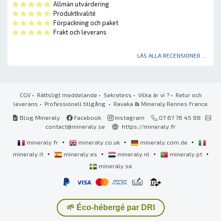
Allmän utvärdering
Produktkvalité
Förpackning och paket
Frakt och leverans
LÄS ALLA RECENSIONER ...
CGV
•
Rättsligt meddelande
•
Sekretess
•
Vilka är vi ?
•
Retur och
leverans
•
Professionell tillgång
• Ravaka
&
Mineraly Rennes France
Blog Mineraly
Facebook
Instagram
07 67 76 45 88
contact@mineraly.se
https://mineraly.fr
•
•
•
mineraly.fr
mineraly.co.uk
mineraly.com.de
•
•
•
•
mineraly.it
mineraly.es
mineraly.nl
mineraly.pt
mineraly.se
🌱 Éco-hébergé par DRI