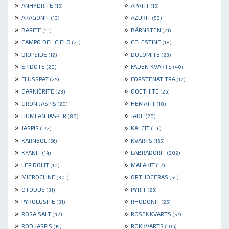
»
»
ANHYDRITE
APATIT
(15)
(15)
»
»
ARAGONIT
AZURIT
(13)
(58)
»
»
BARITE
BÄRNSTEN
(41)
(21)
»
»
CAMPO DEL CIELO
CELESTINE
(21)
(18)
»
»
DIOPSIDE
DOLOMITE
(12)
(23)
»
»
EPIDOTE
FADEN KVARTS
(20)
(40)
»
»
FLUSSPAT
FÖRSTENAT TRÄ
(25)
(12)
»
»
GARNIÈRITE
GOETHITE
(23)
(26)
»
»
GRÖN JASPIS
HEMATIT
(20)
(18)
»
»
HUMLAN JASPER
JADE
(80)
(20)
»
»
JASPIS
KALCIT
(172)
(116)
»
»
KARNEOL
KVARTS
(56)
(165)
»
»
KYANIT
LABRADORIT
(14)
(202)
»
»
LEPIDOLIT
MALAKIT
(10)
(12)
»
»
MICROCLINE
ORTHOCERAS
(301)
(54)
»
»
OTODUS
PYRIT
(31)
(26)
»
»
PYROLUSITE
RHODONIT
(31)
(25)
»
»
ROSA SALT
ROSENKVARTS
(42)
(57)
»
»
RÖD JASPIS
RÖKKVARTS
(19)
(106)